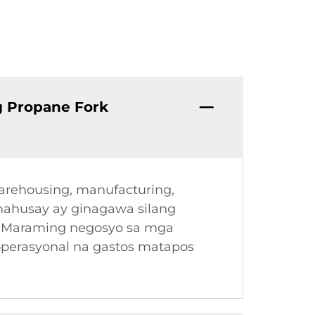
g Propane Fork
warehousing, manufacturing,
 mahusay ay ginagawa silang
a. Maraming negosyo sa mga
operasyonal na gastos matapos