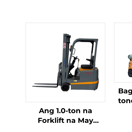
Bag
ton
n
Ang 1.0-ton na
Ga
Forklift na May
ga
Tatlong Punto ng