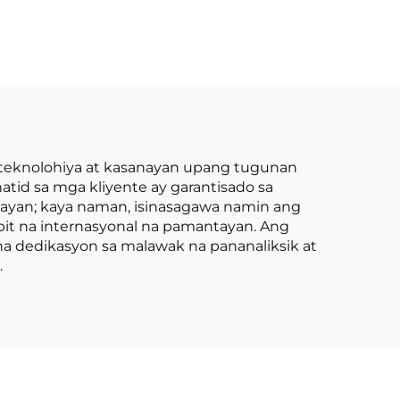
-Ton
Forklift mula sa
 GAS
China na may
ay
Kompetitibong
n K21
Presyo
 teknolohiya at kasanayan upang tugunan
tid sa mga kliyente ay garantisado sa
tayan; kaya naman, isinasagawa namin ang
it na internasyonal na pamantayan. Ang
na dedikasyon sa malawak na pananaliksik at
.