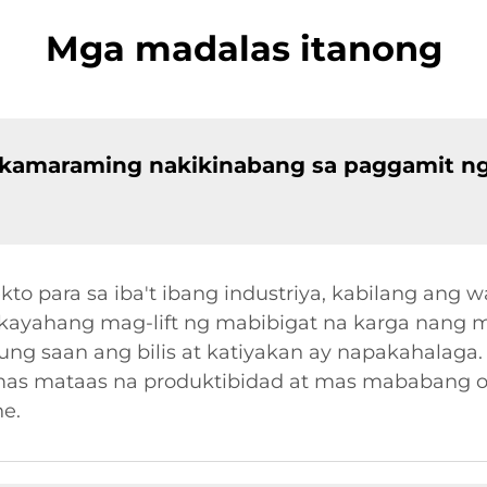
Mga madalas itanong
akamaraming nakikinabang sa paggamit n
to para sa iba't ibang industriya, kabilang ang 
g kakayahang mag-lift ng mabibigat na karga nang
ung saan ang bilis at katiyakan ay napakahalag
y mas mataas na produktibidad at mas mababang 
e.