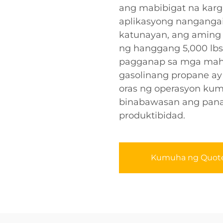
ang mabibigat na karga
aplikasyong nanganga
katunayan, ang aming
ng hanggang 5,000 lbs
pagganap sa mga mahih
gasolinang propane a
oras ng operasyon kumpa
binabawasan ang panah
produktibidad.
Kumuha ng Quot