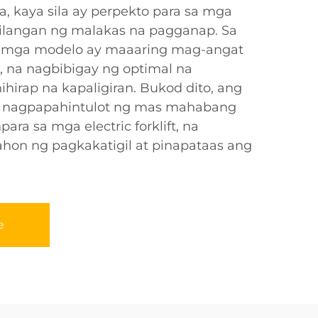
, kaya sila ay perpekto para sa mga
ilangan ng malakas na pagganap. Sa
 mga modelo ay maaaring mag-angat
, na nagbibigay ng optimal na
irap na kapaligiran. Bukod dito, ang
y nagpapahintulot ng mas mahabang
ra sa mga electric forklift, na
on ng pagkakatigil at pinapataas ang
e