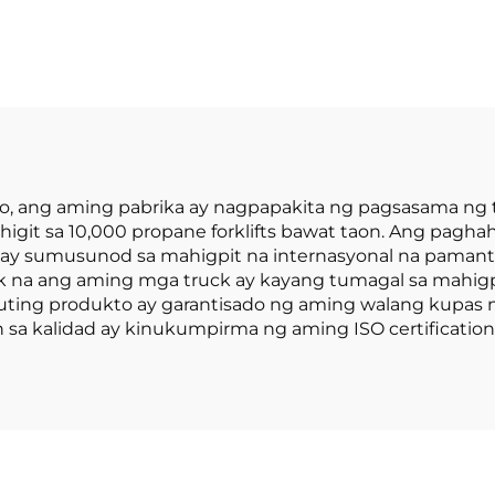
y abot-kayang
Pabrika ng 2.5
presyo
na Bagong LP
Forklift na m
Engine na Nissa
o, ang aming pabrika ay nagpapakita ng pagsasama ng
it sa 10,000 propane forklifts bawat taon. Ang paghaha
t ay sumusunod sa mahigpit na internasyonal na paman
 na ang aming mga truck ay kayang tumagal sa mahigp
buting produkto ay garantisado ng aming walang kupas 
sa kalidad ay kinukumpirma ng aming ISO certification