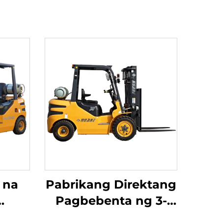
 na
Pabrikang Direktang
Pagbebenta ng 3-
a sa
Ton na LPG/Gasolina