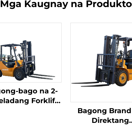
Mga Kaugnay na Produkto
ong-bago na 2-
eladang Forklift
a kumakain ng
Bagong Brand
solina / LPG na
Direktang
wa sa Tsina na
Pagbebenta mul