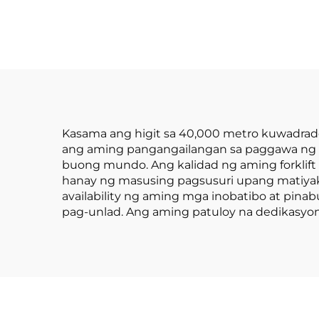
ma
Balanseng Lithium
Battery at May
Kapasidad na 1.0 Ton
na Ginawa sa Tsina
ay may Makatwirang
Presyo
Kasama ang higit sa 40,000 metro kuwadrad
ang aming pangangailangan sa paggawa ng hig
buong mundo. Ang kalidad ng aming forklif
hanay ng masusing pagsusuri upang matiyak
availability ng aming mga inobatibo at pina
pag-unlad. Ang aming patuloy na dedikasyon 