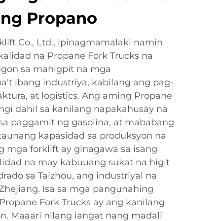
ng Propano
lift Co., Ltd., ipinagmamalaki namin
alidad na Propane Fork Trucks na
ugon sa mahigpit na mga
't ibang industriya, kabilang ang pag-
ura, at logistics. Ang aming Propane
ngi dahil sa kanilang napakahusay na
sa paggamit ng gasolina, at mababang
taunang kapasidad sa produksyon na
g mga forklift ay ginagawa sa isang
silidad na may kabuuang sukat na higit
ado sa Taizhou, ang industriyal na
Zhejiang. Isa sa mga pangunahing
ropane Fork Trucks ay ang kanilang
n. Maaari nilang iangat nang madali