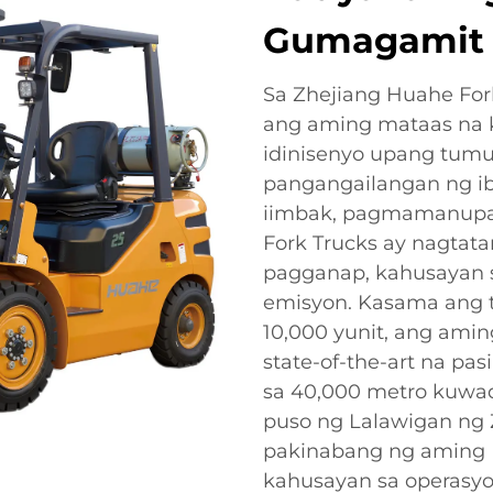
Gumagamit 
Sa Zhejiang Huahe Fork
ang aming mataas na k
idinisenyo upang tum
pangangailangan ng iba
iimbak, pagmamanupakt
Fork Trucks ay nagtata
pagganap, kahusayan 
emisyon. Kasama ang 
10,000 yunit, ang amin
state-of-the-art na pa
sa 40,000 metro kuwadr
puso ng Lalawigan ng 
pakinabang ng aming P
kahusayan sa operasyo