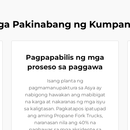
ga Pakinabang ng Kumpan
Pagpapabilis ng mga
proseso sa paggawa
Isang planta ng
pagmamanupaktura sa Asya ay
nabigong hawakan ang mabibigat
na karga at nakaranas ng mga isyu
sa kaligtasan. Pagkatapos ipatupad
ang aming Propane Fork Trucks,
naranasan nila ang 40% na
pagbawas sa mga aksidente sa