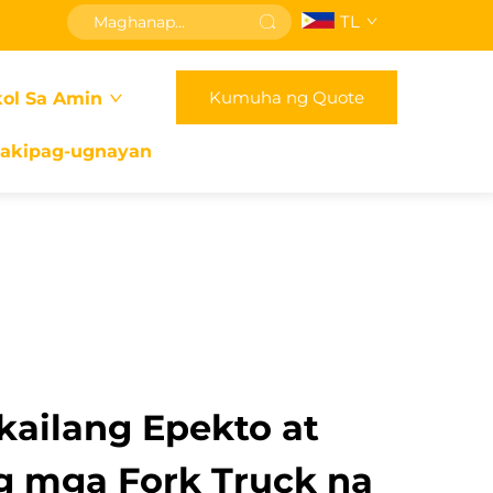
TL
Kumuha ng Quote
ol Sa Amin
akipag-ugnayan
kailang Epekto at
g mga Fork Truck na