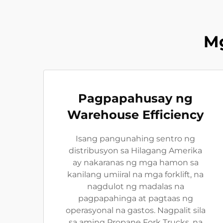
M
Pagpapahusay ng
Warehouse Efficiency
Isang pangunahing sentro ng
distribusyon sa Hilagang Amerika
ay nakaranas ng mga hamon sa
kanilang umiiral na mga forklift, na
nagdulot ng madalas na
pagpapahinga at pagtaas ng
operasyonal na gastos. Nagpalit sila
sa aming Propane Fork Trucks, na