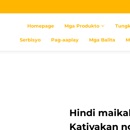
Homepage
Mga Produkto
Tungk
Serbisyo
Pag-aaplay
Mga Balita
M
Hindi maika
Katiyakan n