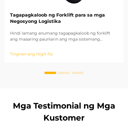
Tagapagkaloob ng Forklift para sa mga
Negosyong Logistika
Hindi lamang anumang tagapagkaloob ng forklift
ang maaaring paunlarin ang mga sistemang
panghawak ng materyales, kundi isang
tagapagkaloob na pumasok sa matagalang
Tingnan ang Higit Pa
estratehikong pakikipagtulungan. Batay sa aming
mga taon ng karanasan sa mga proyektong nasa
lugar sa iba't ibang rehiyon, naunawaan na namin
ang potensyal ng ...
Mga Testimonial ng Mga
Kustomer