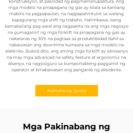
konstruksyon, at pasilidad ng pagmamanupaktura. Ang
mga modelo na pinapagana ng gas ay kilala sa kanilang
mabilis na pagpapaulan, na nagpapahintulot sa walang
kapagurang mga shift ng trabaho. Halimbawa, isang
kamakailang pag-aaral ang nagpakita na ang mga negosyo
na gumagamit ng mga forklift na pinapagana ng gas ay
nakaranas ng 30% na pagtaas sa produktibidad dahil sa
nabawasan ang downtime kumpara sa mga modelo na
elektriko. Bukod dito, ang aming mga forklift ay idinisenyo
na may mga advanced na safety feature at ergonomic na
disenyo, na nagsisiguro sa kumportableng paggamit ng
operator at binabawasan ang panganib ng aksidente.
Kumuha ng Quote
Mga Pakinabang ng