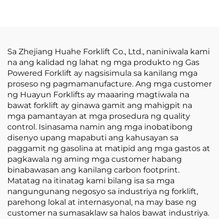
2.5-Ton na Bagong LP
Forklift mula sa China
GAS Forklift na may
na may
Engine na Nissan K21
Kompetitibong Presyo
Sa Zhejiang Huahe Forklift Co., Ltd., naniniwala kami
na ang kalidad ng lahat ng mga produkto ng Gas
Powered Forklift ay nagsisimula sa kanilang mga
proseso ng pagmamanufacture. Ang mga customer
ng Huayun Forklifts ay maaaring magtiwala na
bawat forklift ay ginawa gamit ang mahigpit na
mga pamantayan at mga prosedura ng quality
control. Isinasama namin ang mga inobatibong
disenyo upang mapabuti ang kahusayan sa
paggamit ng gasolina at matipid ang mga gastos at
pagkawala ng aming mga customer habang
binabawasan ang kanilang carbon footprint.
Matatag na itinatag kami bilang isa sa mga
nangungunang negosyo sa industriya ng forklift,
parehong lokal at internasyonal, na may base ng
customer na sumasaklaw sa halos bawat industriya.