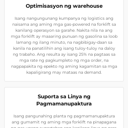
Optimisasyon ng warehouse
Isang nangungunang kumpanya ng logistics ang
naisama ang aming mga gas-powered na forklift sa
kanilang operasyon sa garahe. Nakita nila na ang
mga forklift ay maaaring punuan ng gasolina sa loob
lamang ng ilang minuto, na nagbibigay-daan sa
kanila na panatilihin ang isang tuloy-tuloy na daloy
ng trabaho. Ang resulta ay isang 25% na pagtaas sa
mga rate ng pagkumpleto ng mga order, na
nagpapakita ng epekto ng aming kagamitan sa mga
kapaligirang may mataas na demand.
Suporta sa Linya ng
Pagmamanupaktura
Isang pangunahing planta ng pagmamanupaktura
ang gumamit ng aming mga forklift na pinapagana
ng gas upang suportahan ang kanilang linya ng pera.