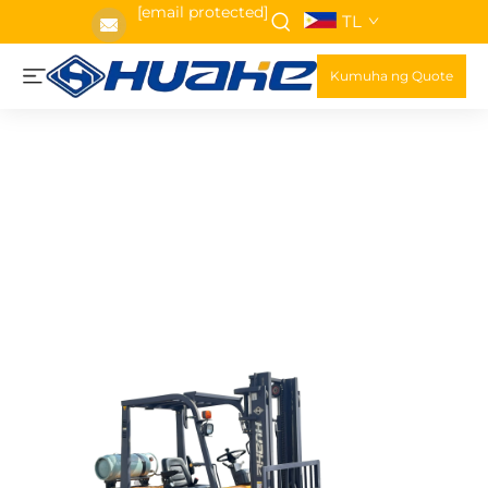
[email protected]
TL
Kumuha ng Quote