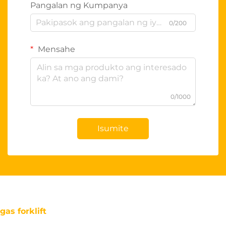
Pangalan ng Kumpanya
0/200
Mensahe
0/1000
Isumite
gas forklift