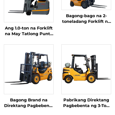
Bagong-bago na 2-
toneladang Forklift na
kumakain ng Gasolina
Ang 1.0-ton na Forklift
/ LPG na gawa sa
na May Tatlong Punto
Tsina na may abot-
ng Balanseng Lithium
kayang presyo
Battery at May
Kapasidad na 1.0 Ton
na Ginawa sa Tsina ay
may Makatwirang
Presyo
Bagong Brand na
Pabrikang Direktang
Direktang Pagbebenta
Pagbebenta ng 3-Ton
mula sa Pabrika ng
na LPG/Gasolina