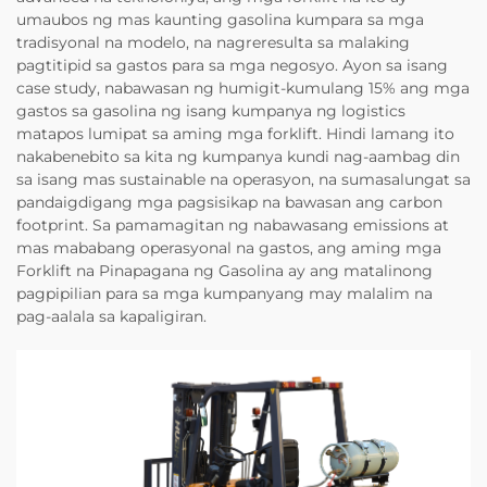
umaubos ng mas kaunting gasolina kumpara sa mga
tradisyonal na modelo, na nagreresulta sa malaking
pagtitipid sa gastos para sa mga negosyo. Ayon sa isang
case study, nabawasan ng humigit-kumulang 15% ang mga
gastos sa gasolina ng isang kumpanya ng logistics
matapos lumipat sa aming mga forklift. Hindi lamang ito
nakabenebito sa kita ng kumpanya kundi nag-aambag din
sa isang mas sustainable na operasyon, na sumasalungat sa
pandaigdigang mga pagsisikap na bawasan ang carbon
footprint. Sa pamamagitan ng nabawasang emissions at
mas mababang operasyonal na gastos, ang aming mga
Forklift na Pinapagana ng Gasolina ay ang matalinong
pagpipilian para sa mga kumpanyang may malalim na
pag-aalala sa kapaligiran.