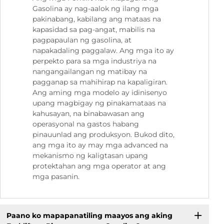
Gasolina ay nag-aalok ng ilang mga
pakinabang, kabilang ang mataas na
kapasidad sa pag-angat, mabilis na
pagpapaulan ng gasolina, at
napakadaling paggalaw. Ang mga ito ay
perpekto para sa mga industriya na
nangangailangan ng matibay na
pagganap sa mahihirap na kapaligiran.
Ang aming mga modelo ay idinisenyo
upang magbigay ng pinakamataas na
kahusayan, na binabawasan ang
operasyonal na gastos habang
pinauunlad ang produksyon. Bukod dito,
ang mga ito ay may mga advanced na
mekanismo ng kaligtasan upang
protektahan ang mga operator at ang
mga pasanin.
Paano ko mapapanatiling maayos ang aking