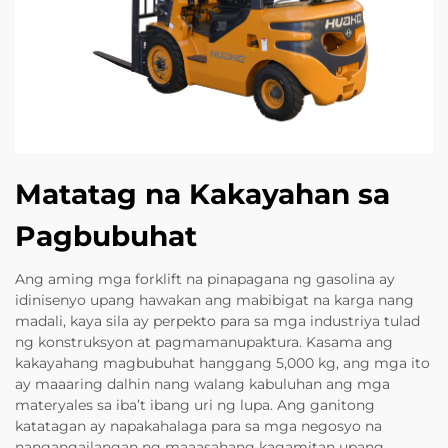
Matatag na Kakayahan sa
Pagbubuhat
Ang aming mga forklift na pinapagana ng gasolina ay
idinisenyo upang hawakan ang mabibigat na karga nang
madali, kaya sila ay perpekto para sa mga industriya tulad
ng konstruksyon at pagmamanupaktura. Kasama ang
kakayahang magbubuhat hanggang 5,000 kg, ang mga ito
ay maaaring dalhin nang walang kabuluhan ang mga
materyales sa iba’t ibang uri ng lupa. Ang ganitong
katatagan ay napakahalaga para sa mga negosyo na
nangangailangan ng maaasahang kagamitan upang