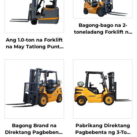
Bagong-bago na 2-
toneladang Forklift na
kumakain ng Gasolina
Ang 1.0-ton na Forklift
/ LPG na gawa sa
na May Tatlong Punto
Tsina na may abot-
ng Balanseng Lithium
kayang presyo
Battery at May
Kapasidad na 1.0 Ton
na Ginawa sa Tsina ay
may Makatwirang
Presyo
Bagong Brand na
Pabrikang Direktang
Direktang Pagbebenta
Pagbebenta ng 3-Ton