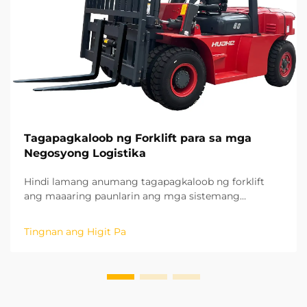
Tagapagkaloob ng Forklift para sa mga
Negosyong Logistika
Hindi lamang anumang tagapagkaloob ng forklift
ang maaaring paunlarin ang mga sistemang
panghawak ng materyales, kundi isang
tagapagkaloob na pumasok sa matagalang
Tingnan ang Higit Pa
estratehikong pakikipagtulungan. Batay sa aming
mga taon ng karanasan sa mga proyektong nasa
lugar sa iba't ibang rehiyon, naunawaan na namin
ang potensyal ng ...