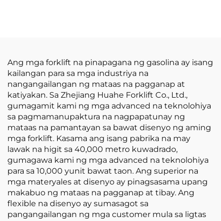
mula sa Pabrika ng
na LPG/Gasolina
2.5-Ton na Bagong LP
Forklift mula sa China
GAS Forklift na may
na may
Engine na Nissan K21
Kompetitibong Presyo
Ang mga forklift na pinapagana ng gasolina ay isang
kailangan para sa mga industriya na
nangangailangan ng mataas na pagganap at
katiyakan. Sa Zhejiang Huahe Forklift Co., Ltd.,
gumagamit kami ng mga advanced na teknolohiya
sa pagmamanupaktura na nagpapatunay ng
mataas na pamantayan sa bawat disenyo ng aming
mga forklift. Kasama ang isang pabrika na may
lawak na higit sa 40,000 metro kuwadrado,
gumagawa kami ng mga advanced na teknolohiya
para sa 10,000 yunit bawat taon. Ang superior na
mga materyales at disenyo ay pinagsasama upang
makabuo ng mataas na pagganap at tibay. Ang
flexible na disenyo ay sumasagot sa
pangangailangan ng mga customer mula sa ligtas