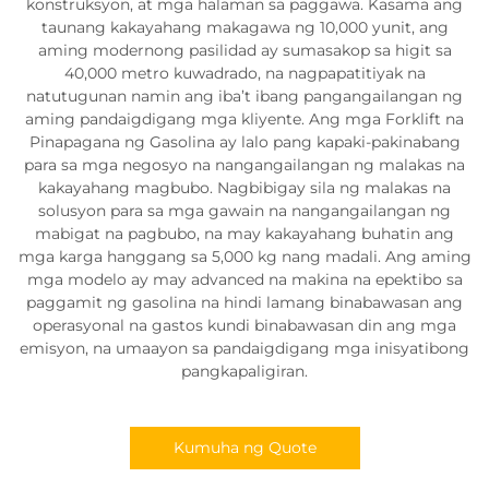
konstruksyon, at mga halaman sa paggawa. Kasama ang
taunang kakayahang makagawa ng 10,000 yunit, ang
aming modernong pasilidad ay sumasakop sa higit sa
40,000 metro kuwadrado, na nagpapatitiyak na
natutugunan namin ang iba’t ibang pangangailangan ng
aming pandaigdigang mga kliyente. Ang mga Forklift na
Pinapagana ng Gasolina ay lalo pang kapaki-pakinabang
para sa mga negosyo na nangangailangan ng malakas na
kakayahang magbubo. Nagbibigay sila ng malakas na
solusyon para sa mga gawain na nangangailangan ng
mabigat na pagbubo, na may kakayahang buhatin ang
mga karga hanggang sa 5,000 kg nang madali. Ang aming
mga modelo ay may advanced na makina na epektibo sa
paggamit ng gasolina na hindi lamang binabawasan ang
operasyonal na gastos kundi binabawasan din ang mga
emisyon, na umaayon sa pandaigdigang mga inisyatibong
pangkapaligiran.
Kumuha ng Quote