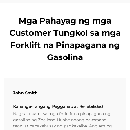
Mga Pahayag ng mga
Customer Tungkol sa mga
Forklift na Pinapagana ng
Gasolina
John Smith
Kahanga-hangang Pagganap at Reliabilidad
Nagpalit kami sa mga forklift na pinapagana ng
gasolina ng Zhejiang Huahe noong nakaraang
taon, at napakahusay ng pagkakaiba. Ang aming