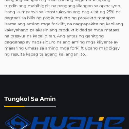
tupdin ang mahihigpit na pangangailangan sa operasyon.
Isang kumpanya sa konstruksyon ang nag-ulat ng 25% na
pagtaas sa bilis ng pagkumpleto ng proyekto matapos
isama ang aming mga forklift, na nagpapakita ng kanilang
kakayahang palakasin ang produktibidad sa mga mataas
na presyur na kapaligiran. Ang antas ng ganitong
pagganap ay nagsisiguro na ang aming mga kliyente ay
maaaring umasa sa aming mga forklift upang magbigay
ng resulta kapag talagang kailangan ito.
Tungkol Sa Amin