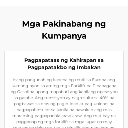
Mga Pakinabang ng
Kumpanya
Pagpapataas ng Kahirapan sa
Pagpapatakbo ng Imbakan
Isang pangunahing kadena ng retail sa Europa ang
sumang-ayon sa aming mga Forklift na Pinapagana
ng Gasolina upang mapabuti ang kanilang operasyon
sa garahe. Ang transisyon ay nagresulta sa 40% na
pagbawas sa oras ng paglo-load at pag-unload, na
nagpapahintulot sa kanila na hawakan ang mas
maraming pagpapadala araw-araw. Ang matibay na
pagganap ng mga forklift sa mga lugar na may
mataas na daloy ng tao ay pinaliit ang panahon ng