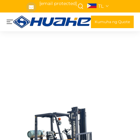
[email protected]
TL
Kumuha ng Quote