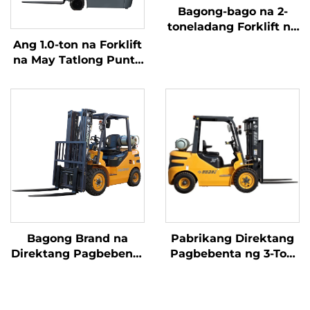
Bagong-bago na 2-
toneladang Forklift na
kumakain ng Gasolina
Ang 1.0-ton na Forklift
/ LPG na gawa sa
na May Tatlong Punto
Tsina na may abot-
ng Balanseng Lithium
kayang presyo
Battery at May
Kapasidad na 1.0 Ton
na Ginawa sa Tsina ay
may Makatwirang
Presyo
Bagong Brand na
Pabrikang Direktang
Direktang Pagbebenta
Pagbebenta ng 3-Ton
mula sa Pabrika ng
na LPG/Gasolina
2.5-Ton na Bagong LP
Forklift mula sa China
GAS Forklift na may
na may