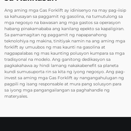
Ang aming mga Gas Forklift ay idinisenyo na may pag-iisip
sa kahusayan sa paggamit ng gasolina, na tumutulong sa
mga negosyo na bawasan ang mga gastos sa operasyon
habang pinakamababa ang kanilang epekto sa kapaligiran.
Sa pamamagitan ng paggamit ng napapanahong
teknolohiya ng makina, tinitiyak namin na ang aming mga
forklift ay umuubos ng mas kaunti na gasolina at
nagpapalabas ng mas kaunting polusyon kumpara sa mga
tradisyonal na modelo. Ang ganitong dedikasyon sa
pagkakahawa ay hindi lamang nakakabenefit sa planeta
kundi sumusuporta rin sa kita ng iyong negosyo. Ang pag-
invest sa aming mga Gas Forklift ay nangangahulugan ng
pagpili ng isang responsable at mura pang solusyon para
sa iyong mga pangangailangan sa paghahandle ng
materyales.