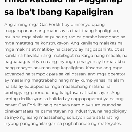
sa Iba’t Ibang Kapaligiran
Ang aming mga Gas Forklift ay dinisenyo upang
magampanan nang mahusay sa iba't ibang kapaligiran,
mula sa mga abala at puno ng tao na garahe hanggang sa
mga matatag na konstruksyon. Ang kanilang malakas na
mga makina at matibay na disenyo ay nagpapahintulot sa
kanila na hawakan ang mabibigat na karga nang madali, na
nagpapagarantiya na ang inyong operasyon ay tumatakbo
nang maayos anuman ang kapaligiran. Kasama ang mga
advanced na tampok para sa kaligtasan, ang mga operator
ay maaaring magtrabaho nang may kumpiyansa, na alam
na sila ay equipped sa mga maaasahang makina na
binibigyang-prioridad ang kaligtasan at kahusayan. Ang
aming dedikasyon sa kalidad ay nagpapagarantiya na ang
bawat Gas Forklift na ginagawa namin ay sumusunod sa
pinakamataas na pamantayan ng industriya, na nagbibigay
sa inyo ng isang maaasahang solusyon para sa lahat ng
inyong pangangailangan sa paghahandle ng materyales.