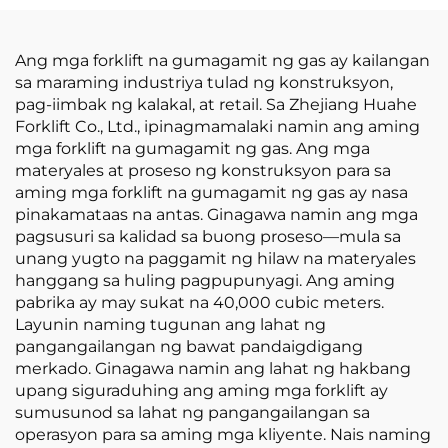
Engine na Nissan K21
Kompetitibong Presyo
Ang mga forklift na gumagamit ng gas ay kailangan
sa maraming industriya tulad ng konstruksyon,
pag-iimbak ng kalakal, at retail. Sa Zhejiang Huahe
Forklift Co., Ltd., ipinagmamalaki namin ang aming
mga forklift na gumagamit ng gas. Ang mga
materyales at proseso ng konstruksyon para sa
aming mga forklift na gumagamit ng gas ay nasa
pinakamataas na antas. Ginagawa namin ang mga
pagsusuri sa kalidad sa buong proseso—mula sa
unang yugto na paggamit ng hilaw na materyales
hanggang sa huling pagpupunyagi. Ang aming
pabrika ay may sukat na 40,000 cubic meters.
Layunin naming tugunan ang lahat ng
pangangailangan ng bawat pandaigdigang
merkado. Ginagawa namin ang lahat ng hakbang
upang siguraduhing ang aming mga forklift ay
sumusunod sa lahat ng pangangailangan sa
operasyon para sa aming mga kliyente. Nais naming