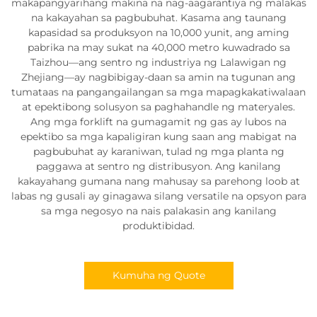
makapangyarihang makina na nag-aagarantiya ng malakas
na kakayahan sa pagbubuhat. Kasama ang taunang
kapasidad sa produksyon na 10,000 yunit, ang aming
pabrika na may sukat na 40,000 metro kuwadrado sa
Taizhou—ang sentro ng industriya ng Lalawigan ng
Zhejiang—ay nagbibigay-daan sa amin na tugunan ang
tumataas na pangangailangan sa mga mapagkakatiwalaan
at epektibong solusyon sa paghahandle ng materyales.
Ang mga forklift na gumagamit ng gas ay lubos na
epektibo sa mga kapaligiran kung saan ang mabigat na
pagbubuhat ay karaniwan, tulad ng mga planta ng
paggawa at sentro ng distribusyon. Ang kanilang
kakayahang gumana nang mahusay sa parehong loob at
labas ng gusali ay ginagawa silang versatile na opsyon para
sa mga negosyo na nais palakasin ang kanilang
produktibidad.
Kumuha ng Quote