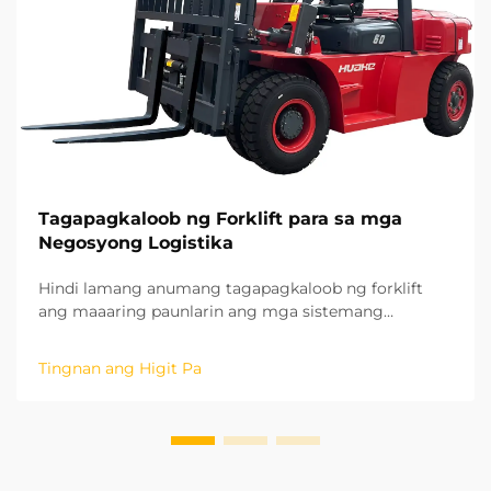
Tagapagkaloob ng Forklift para sa mga
Negosyong Logistika
Hindi lamang anumang tagapagkaloob ng forklift
ang maaaring paunlarin ang mga sistemang
panghawak ng materyales, kundi isang
tagapagkaloob na pumasok sa matagalang
Tingnan ang Higit Pa
estratehikong pakikipagtulungan. Batay sa aming
mga taon ng karanasan sa mga proyektong nasa
lugar sa iba't ibang rehiyon, naunawaan na namin
ang potensyal ng ...