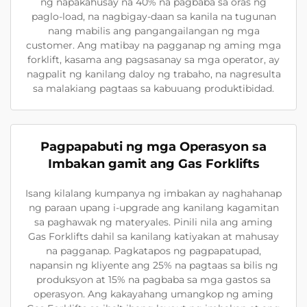
ng napakahusay na 40% na pagbaba sa oras ng
paglo-load, na nagbigay-daan sa kanila na tugunan
nang mabilis ang pangangailangan ng mga
customer. Ang matibay na pagganap ng aming mga
forklift, kasama ang pagsasanay sa mga operator, ay
nagpalit ng kanilang daloy ng trabaho, na nagresulta
sa malakiang pagtaas sa kabuuang produktibidad.
Pagpapabuti ng mga Operasyon sa
Imbakan gamit ang Gas Forklifts
Isang kilalang kumpanya ng imbakan ay naghahanap
ng paraan upang i-upgrade ang kanilang kagamitan
sa paghawak ng materyales. Pinili nila ang aming
Gas Forklifts dahil sa kanilang katiyakan at mahusay
na pagganap. Pagkatapos ng pagpapatupad,
napansin ng kliyente ang 25% na pagtaas sa bilis ng
produksyon at 15% na pagbaba sa mga gastos sa
operasyon. Ang kakayahang umangkop ng aming