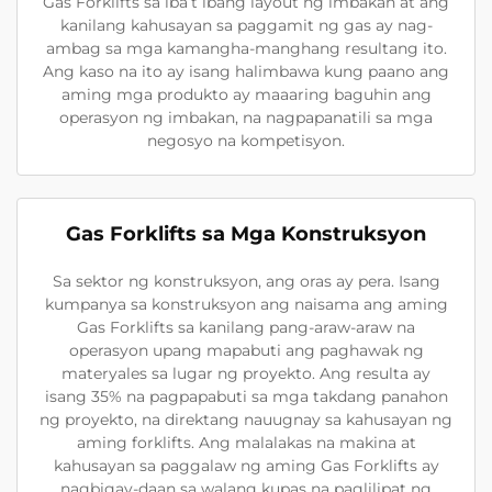
Gas Forklifts sa iba’t ibang layout ng imbakan at ang
kanilang kahusayan sa paggamit ng gas ay nag-
ambag sa mga kamangha-manghang resultang ito.
Ang kaso na ito ay isang halimbawa kung paano ang
aming mga produkto ay maaaring baguhin ang
operasyon ng imbakan, na nagpapanatili sa mga
negosyo na kompetisyon.
Gas Forklifts sa Mga Konstruksyon
Sa sektor ng konstruksyon, ang oras ay pera. Isang
kumpanya sa konstruksyon ang naisama ang aming
Gas Forklifts sa kanilang pang-araw-araw na
operasyon upang mapabuti ang paghawak ng
materyales sa lugar ng proyekto. Ang resulta ay
isang 35% na pagpapabuti sa mga takdang panahon
ng proyekto, na direktang nauugnay sa kahusayan ng
aming forklifts. Ang malalakas na makina at
kahusayan sa paggalaw ng aming Gas Forklifts ay
nagbigay-daan sa walang kupas na paglilipat ng