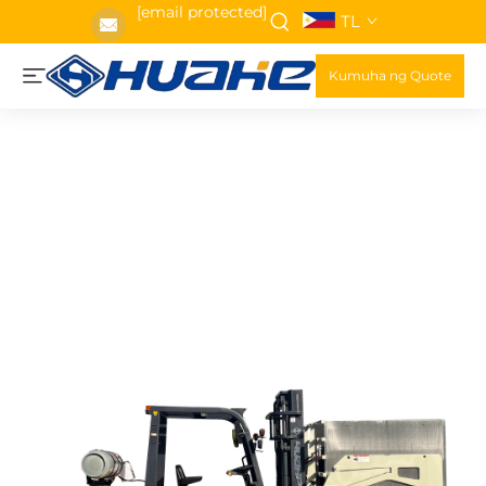
[email protected]
TL
Kumuha ng Quote