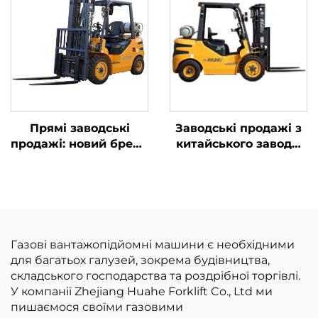
розумною ціною
Прямі заводські
Заводські продажі з
продажі: новий бренд
китайського заводу:
вилкоподібних
вилкоподібні
навантажувачів на
навантажувачі на
зрідженому
зрідженому
нафтовому газі
нафтовому газі/
вантажопідйомністю
бензині
2,5 т із двигуном
вантажопідйомністю
Газові вантажопідйомні машини є необхідними
NISSAN K21
3 т за конкурентною
для багатьох галузей, зокрема будівництва,
ціною
складського господарства та роздрібної торгівлі.
У компанії Zhejiang Huahe Forklift Co., Ltd ми
пишаємося своїми газовими