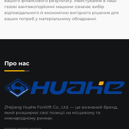
вашого фінансового результату. Інвестування в наші
газові вантажопідйомні машини означає вибір
відповідального й економічно вигідного рішення для
ваших потреб у матеріальному обладнанні.
Про нас
Zhejiang Huahe Forklift Co., Ltd. — це визнаний бренд,
який розширює свої позиції на місцевому та
міжнародному ринках.