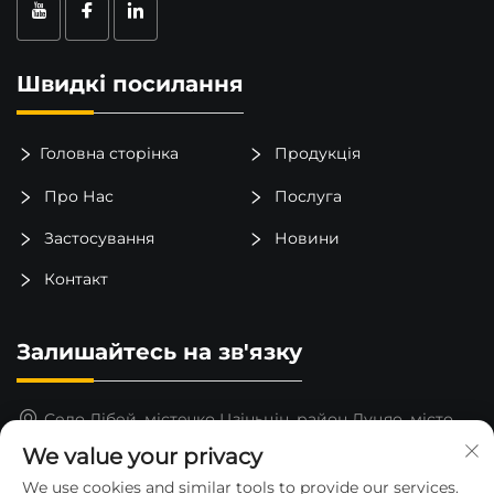
Швидкі посилання
Головна сторінка
Продукція
Про Нас
Послуга
Застосування
Новини
Контакт
Залишайтесь на зв'язку
Село Лібей, містечко Цзіньцін, район Луцяо, місто
Тайчжоу, провінція Чжэцзян, Китай
We value your privacy
15325652000
We use cookies and similar tools to provide our services.