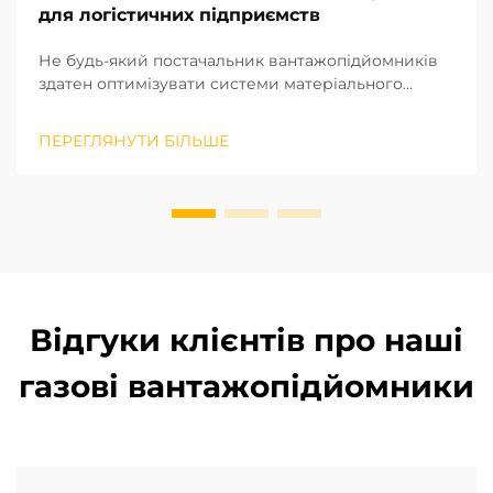
для логістичних підприємств
Не будь-який постачальник вантажопідйомників
здатен оптимізувати системи матеріального
оброблення, а лише той, хто вступає в
довготривале стратегічне партнерство. Виходячи
ПЕРЕГЛЯНУТИ БІЛЬШЕ
з нашого багаторічного досвіду реалізації
проєктів на місцях у різних регіонах, ми визнали
потенціал ...
Відгуки клієнтів про наші
газові вантажопідйомники