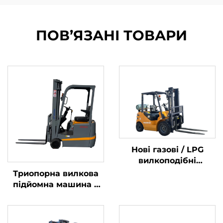
ПОВ’ЯЗАНІ ТОВАРИ
Нові газові / LPG
вилкоподібні
навантажувачі вагою
Триопорна вилкова
2 тонни, виготовлені
підйомна машина з
в Китаї, за
літієвою батареєю
доступними цінами
вагою 1,0 тонни,
вироблена в Китаї, за