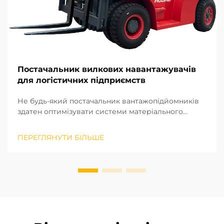
Постачальник вилкових навантажувачів
для логістичних підприємств
Не будь-який постачальник вантажопідйомників
здатен оптимізувати системи матеріального
оброблення, а лише той, хто вступає в
довготривале стратегічне партнерство. Виходячи
ПЕРЕГЛЯНУТИ БІЛЬШЕ
з нашого багаторічного досвіду реалізації
проєктів на місцях у різних регіонах, ми визнали
потенціал ...