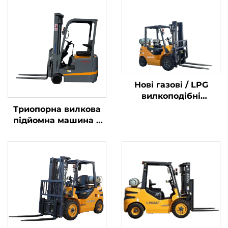
Нові газові / LPG
вилкоподібні
навантажувачі вагою
Триопорна вилкова
2 тонни, виготовлені
підйомна машина з
в Китаї, за
літієвою батареєю
доступними цінами
вагою 1,0 тонни,
вироблена в Китаї, за
розумною ціною