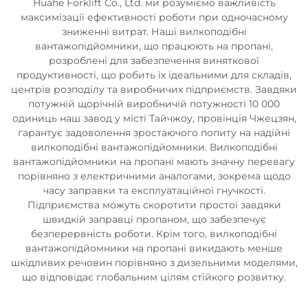
Huahe Forklift Co., Ltd. ми розуміємо важливість
максимізації ефективності роботи при одночасному
зниженні витрат. Наші вилкоподібні
вантажопідйомники, що працюють на пропані,
розроблені для забезпечення виняткової
продуктивності, що робить їх ідеальними для складів,
центрів розподілу та виробничих підприємств. Завдяки
потужній щорічній виробничій потужності 10 000
одиниць наш завод у місті Тайчжоу, провінція Чжецзян,
гарантує задоволення зростаючого попиту на надійні
вилкоподібні вантажопідйомники. Вилкоподібні
вантажопідйомники на пропані мають значну перевагу
порівняно з електричними аналогами, зокрема щодо
часу заправки та експлуатаційної гнучкості.
Підприємства можуть скоротити простої завдяки
швидкій заправці пропаном, що забезпечує
безперервність роботи. Крім того, вилкоподібні
вантажопідйомники на пропані викидають менше
шкідливих речовин порівняно з дизельними моделями,
що відповідає глобальним цілям стійкого розвитку.