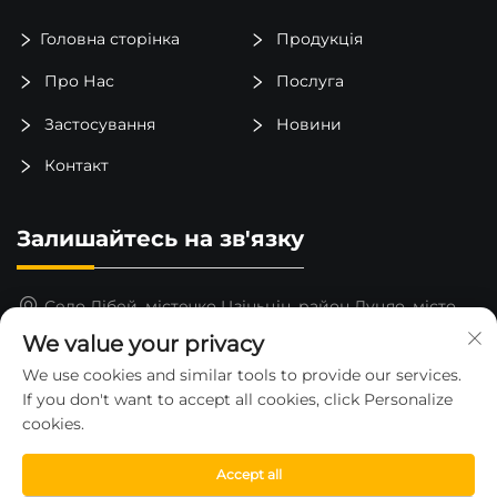
Головна сторінка
Продукція
Про Нас
Послуга
Застосування
Новини
Контакт
Залишайтесь на зв'язку
Село Лібей, містечко Цзіньцін, район Луцяо, місто
Тайчжоу, провінція Чжэцзян, Китай
We value your privacy
15325652000
We use cookies and similar tools to provide our services.
If you don't want to accept all cookies, click Personalize
[email protected]
cookies.
Accept all