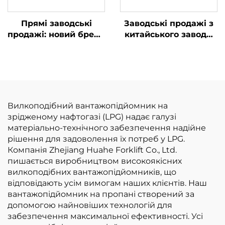
Прямі заводські
Заводські продажі з
продажі: новий бренд
китайського заводу:
вилкоподібних
вилкоподібні
навантажувачів на
навантажувачі на
зрідженому
зрідженому
нафтовому газі
нафтовому газі/
вантажопідйомністю
бензині
2,5 т із двигуном
вантажопідйомністю
Вилкоподібний вантажопідйомник на
NISSAN K21
3 т за конкурентною
зрідженому нафтогазі (LPG) надає галузі
ціною
матеріально-технічного забезпечення надійне
рішення для задоволення їх потреб у LPG.
Компанія Zhejiang Huahe Forklift Co., Ltd.
пишається виробництвом високоякісних
вилкоподібних вантажопідйомників, що
відповідають усім вимогам наших клієнтів. Наш
вантажопідйомник на пропані створений за
допомогою найновіших технологій для
забезпечення максимальної ефективності. Усі