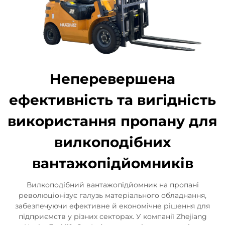
Неперевершена
ефективність та вигідність
використання пропану для
вилкоподібних
вантажопідйомників
Вилкоподібний вантажопідйомник на пропані
революціонізує галузь матеріального обладнання,
забезпечуючи ефективне й економічне рішення для
підприємств у різних секторах. У компанії Zhejiang