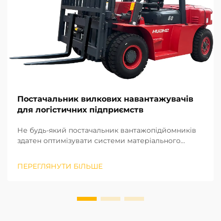
Постачальник вилкових навантажувачів
для логістичних підприємств
Не будь-який постачальник вантажопідйомників
здатен оптимізувати системи матеріального
оброблення, а лише той, хто вступає в
довготривале стратегічне партнерство. Виходячи
ПЕРЕГЛЯНУТИ БІЛЬШЕ
з нашого багаторічного досвіду реалізації
проєктів на місцях у різних регіонах, ми визнали
потенціал ...