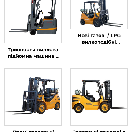
Нові газові / LPG
вилкоподібні
навантажувачі вагою
Триопорна вилкова
2 тонни, виготовлені
підйомна машина з
в Китаї, за
літієвою батареєю
доступними цінами
вагою 1,0 тонни,
вироблена в Китаї, за
розумною ціною