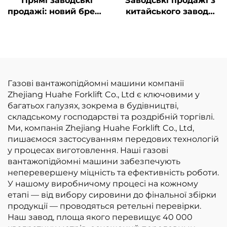
Прямі заводські
Заводські продажі з
продажі: новий бренд
китайського заводу:
вилкоподібних
вилкоподібні
навантажувачів на
навантажувачі на
зрідженому
зрідженому
нафтовому газі
нафтовому газі/
вантажопідйомністю
бензині
2,5 т із двигуном
вантажопідйомністю
Газові вантажопідйомні машини компанії
NISSAN K21
3 т за конкурентною
Zhejiang Huahe Forklift Co., Ltd є ключовими у
ціною
багатьох галузях, зокрема в будівництві,
складському господарстві та роздрібній торгівлі.
Ми, компанія Zhejiang Huahe Forklift Co., Ltd,
пишаємося застосуванням передових технологій
у процесах виготовлення. Наші газові
вантажопідйомні машини забезпечують
неперевершену міцність та ефективність роботи.
У нашому виробничому процесі на кожному
етапі — від вибору сировини до фінальної збірки
продукції — проводяться ретельні перевірки.
Наш завод, площа якого перевищує 40 000