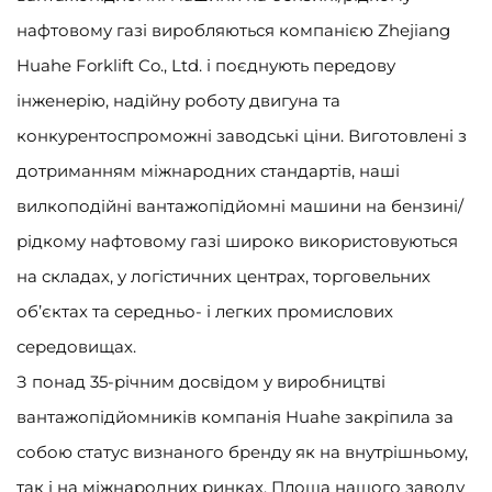
нафтовому газі виробляються компанією Zhejiang
Huahe Forklift Co., Ltd. і поєднують передову
інженерію, надійну роботу двигуна та
конкурентоспроможні заводські ціни. Виготовлені з
дотриманням міжнародних стандартів, наші
вилкоподійні вантажопідйомні машини на бензині/
рідкому нафтовому газі широко використовуються
на складах, у логістичних центрах, торговельних
об’єктах та середньо- і легких промислових
середовищах.
З понад 35-річним досвідом у виробництві
вантажопідйомників компанія Huahe закріпила за
собою статус визнаного бренду як на внутрішньому,
так і на міжнародних ринках. Площа нашого заводу