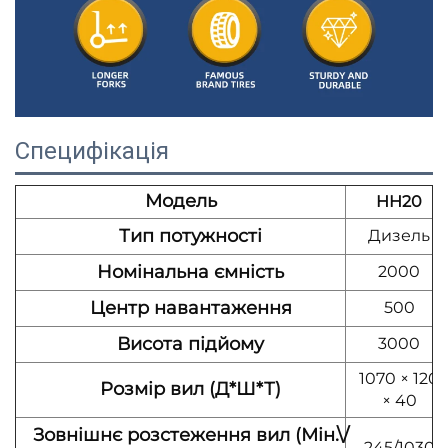
Специфікація
Модель
HH20
Тип потужності
Дизель
Номінальна ємність
2000
Центр навантаження
500
Висота підйому
3000
1070 × 120
Розмір вил (Д*Ш*Т)
× 40
Зовнішнє розстеження вил (Мін.\/
245/1030