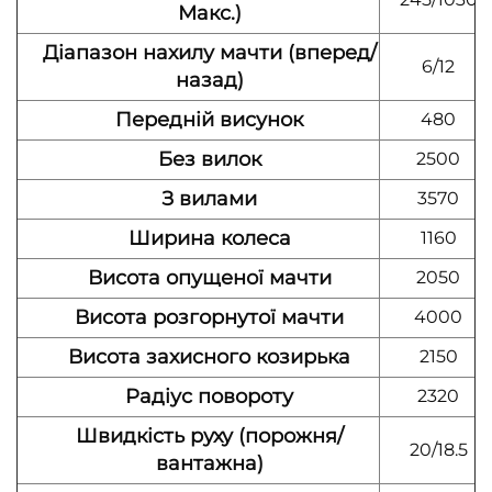
Макс.)
Діапазон нахилу мачти (вперед/
6/12
назад)
Передній висунок
480
Без вилок
2500
З вилами
3570
Ширина колеса
1160
Висота опущеної мачти
2050
Висота розгорнутої мачти
4000
Висота захисного козирька
2150
Радіус повороту
2320
Швидкість руху (порожня/
20/18.5
вантажна)