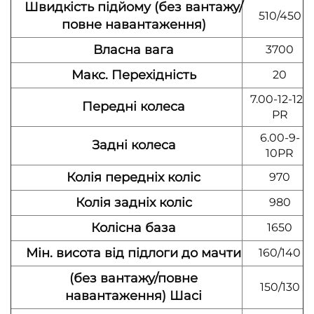
Швидкість підйому (без вантажу/
510/450
повне навантаження)
Власна вага
3700
Макс. Перехідність
20
7.00-12-12.-
Передні колеса
PR
6.00-9-
Задні колеса
10PR
Колія передніх коліс
970
Колія задніх коліс
980
Колісна база
1650
Мін. висота від підлоги до мачти
160/140
(без вантажу/повне
150/130
навантаження) Шасі