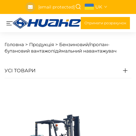
UK
[email protected]
Отримати розрахунок
Головна >
Продукція
>
Бензиновий/пропан-
бутановий вантажопідймальний навантажувач
УСІ ТОВАРИ