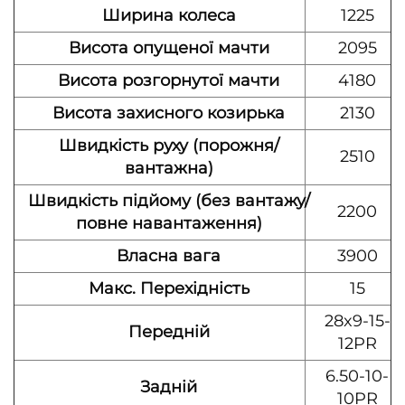
Ширина колеса
1225
Висота опущеної мачти
2095
Висота розгорнутої мачти
4180
Висота захисного козирька
2130
Швидкість руху (порожня/
2510
вантажна)
Швидкість підйому (без вантажу/
2200
повне навантаження)
Власна вага
3900
Макс. Перехідність
15
28x9-15-
Передній
12PR
6.50-10-
Задній
10PR