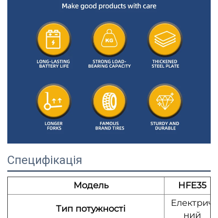
Специфікація
Модель
HFE35
Електрич
Тип потужності
ний