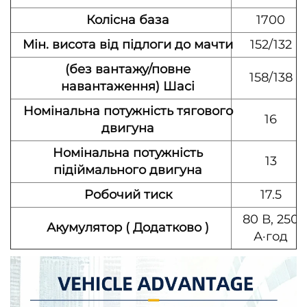
Колісна база
1700
Мін. висота від підлоги до мачти
152/132
(без вантажу/повне
158/138
навантаження) Шасі
Номінальна потужність тягового
16
двигуна
Номінальна потужність
13
підіймального двигуна
Робочий тиск
17.5
80 В, 250
Акумулятор (
Додатково
)
А·год