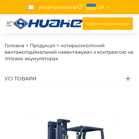
UK
[email protected]
Отримати розрахунок
Головна >
Продукція
>
чотирьохколісний
вантажопідймальний навантажувач з контрвагою на
літієвих акумуляторах
УСІ ТОВАРИ