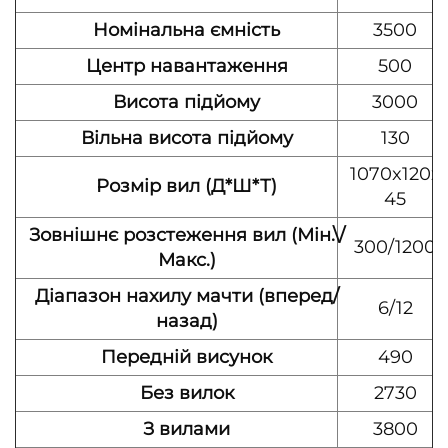
Номінальна ємність
3500
Центр навантаження
500
Висота підйому
3000
Вільна висота підйому
130
1070x120x
Розмір вил (Д*Ш*Т)
45
Зовнішнє розстеження вил (Мін.\/
300/1200
Макс.)
Діапазон нахилу мачти (вперед/
6/12
назад)
Передній висунок
490
Без вилок
2730
З вилами
3800