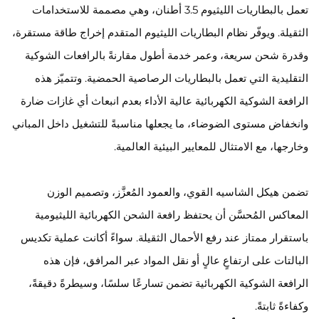
تعمل بالبطاريات الليثيوم 3.5 أطنان، وهي مصممة للاستخدامات
الثقيلة. ويوفّر نظام البطاريات الليثيوم المتقدم إخراج طاقة مستقرة،
وقدرة شحن سريعة، وعمر خدمة أطول مقارنةً بالرافعات الشوكية
التقليدية التي تعمل بالبطاريات الرصاصية الحمضية. وتتميّز هذه
الرافعة الشوكية الكهربائية عالية الأداء بعدم انبعاث أي غازات ضارة
وانخفاض مستوى الضوضاء، ما يجعلها مناسبةً للتشغيل داخل المباني
وخارجها، مع الامتثال للمعايير البيئية العالمية.
تضمن هيكل الشاسيه القوي، والعمود المُعزَّز، وتصميم الوزن
المعاكس المُحسَّن أن يحتفظ رافعة الشحن الكهربائية الليثيومية
باستقرار ممتاز عند رفع الأحمال الثقيلة. سواءً أكانت عملية تكديس
البالتات على ارتفاعٍ عالٍ أو نقل المواد عبر المرافق، فإن هذه
الرافعة الشوكية الكهربائية تضمن تسارعًا سلسًا، وسيطرةً دقيقةً،
وكفاءةً ثابتةً.