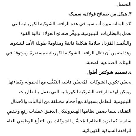
التحميل.
٣. هيكل من صفائح فولاذية سميكة
تُعَد المتانة ميزة أساسية في هذه الرافعة الشوكية الكهربائية التي
تعمل بالبطاريات الليثيومية. وتوفِّر صفائح الفولاذ عالية القوة
والسُّمك المُزداد سلامةً هيكليةً فائقةً ومقاومةً طويلة الأمد للتشوه.
وهذا يضمن أن تظل الرافعة الشوكية الكهربائية مستقرةً وموثوقةً في
البيئات الصناعية الصعبة.
٤. تصميم شوكتين أطول
يحسّن تكوين الشوكات المُحسَّن قابلية التكيُّف مع الحمولة وكفاءتها.
ويمكن لهذه الرافعة الشوكية الكهربائية التي تعمل بالبطاريات
الليثيومية التعامل بسهولة مع أحجام مختلفة من البالتات والأحمال
الثقيلة، بينما يضمن نظامها الهيدروليكي الدقيق عمليات رفعٍ وخفضٍ
سلسة. كما يزيد النظام المُحسَّن للشوكات من التنوُّع الوظيفي العام
للرافعة الشوكية الكهربائية.