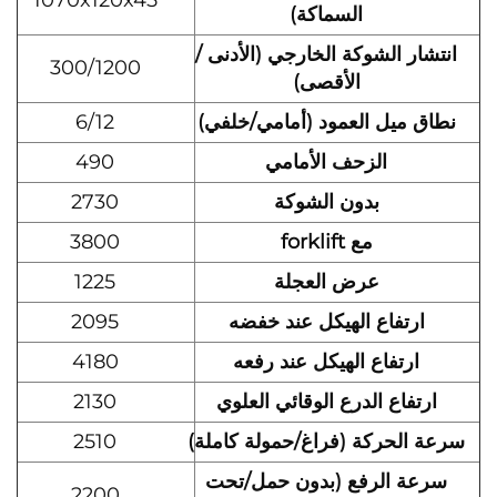
1070x120x45
السماكة)
انتشار الشوكة الخارجي (الأدنى /
300/1200
الأقصى)
نطاق ميل العمود (أمامي/خلفي)
6/12
الزحف الأمامي
490
بدون الشوكة
2730
مع forklift
3800
عرض العجلة
1225
ارتفاع الهيكل عند خفضه
2095
ارتفاع الهيكل عند رفعه
4180
ارتفاع الدرع الوقائي العلوي
2130
سرعة الحركة (فراغ/حمولة كاملة)
2510
سرعة الرفع (بدون حمل/تحت
2200