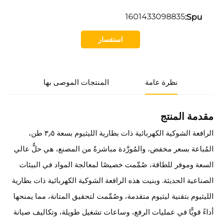
1601433098835
Spu:
استفسار
نظرة عامة
المنتجات الموصى بها
مقدمة المنتج
الرافعة الشوكية الكهربائية ذات بطارية الليثيوم بسعة ٣٫٥ طن،
المُباعة بسعر مخفض، والمُورَّدة مباشرةً من المصنع، هي حلٌّ عالي
السعة وموفر للطاقة، صُمِّمت خصيصًا لمعالجة المواد في البيئات
الصناعية الحديثة. وبنيت هذه الرافعة الشوكية الكهربائية ذات بطارية
الليثيوم بتقنية ليثيوم متقدمة، وصُمِّمت لتحقيق المتانة، مما يمنحها
أداءً قويًّا في عمليات الرفع، وساعات تشغيل طويلة، وتكاليف صيانة