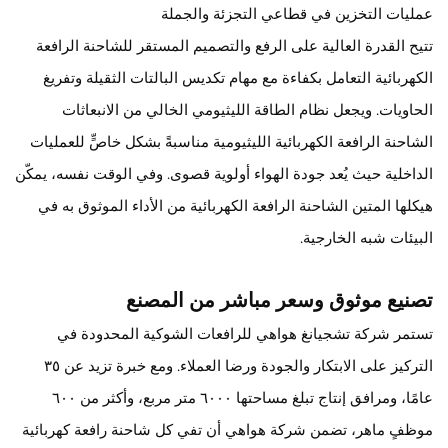
عمليات التخزين في قطاعي التجزئة والجملة
تتيح القدرة العالية على الرفع والتصميم المستقر للشاحنة الرافعة
الكهربائية التعامل بكفاءة مع مهام تكديس البالتات الثقيلة وتفريغ
الحاويات. ويجعل نظام الطاقة الليثيومي الخالي من الانبعاثات
الشاحنة الرافعة الكهربائية الليثيومية مناسبةً بشكل خاصٍّ للعمليات
الداخلية حيث يُعد جودة الهواء أولوية قصوى. وفي الوقت نفسه، يمكّن
هيكلها المتين الشاحنة الرافعة الكهربائية من الأداء الموثوق به في
البيئات شبه الخارجية.
تصنيع موثوق وسعر مباشر من المصنع
تستمر شركة تشجيانغ هواهي للرافعات الشوكية المحدودة في
التركيز على الابتكار والجودة ورضا العملاء. ومع خبرة تزيد عن ٣٥
عامًا، ومرافق إنتاج تبلغ مساحتها ٦٠٠٠ متر مربع، وأكثر من ٦٠٠
موظفٍ ماهر، تضمن شركة هواهي أن تفي كل شاحنة رافعة كهربائية