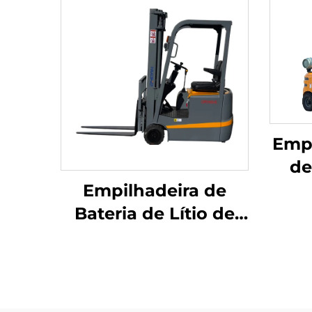
Empi
de
g
Empilhadeira de
fabr
Bateria de Lítio de
Três Pontos de
Equilíbrio, com
Capacidade de 1,0
Tonelada, Fabricada