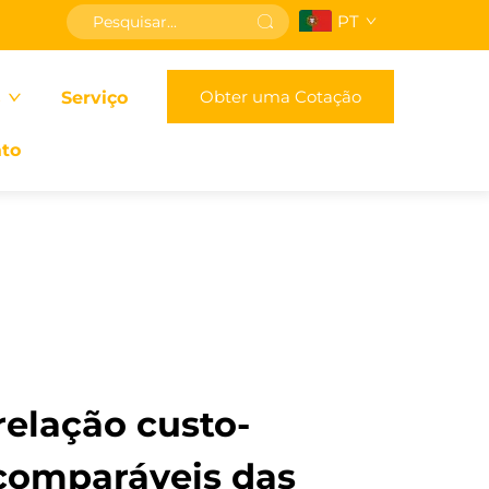
PT
Obter uma Cotação
s
Serviço
to
 relação custo-
ncomparáveis das