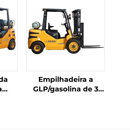
da
Empilhadeira a
a
GLP/gasolina de 3
 GLP
toneladas fabricada
s da
na China, com preço
com
competitivo
K21