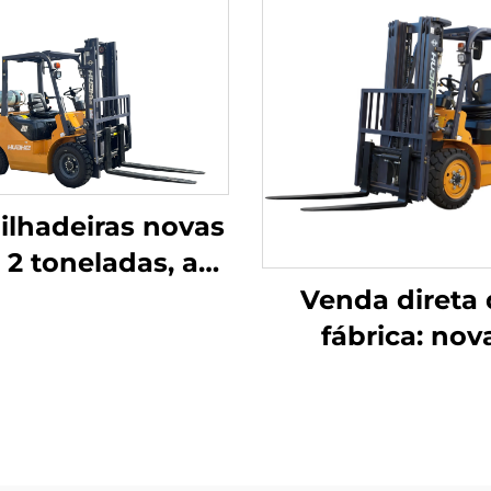
lhadeiras novas
 2 toneladas, a
asolina / GLP,
Venda direta 
icadas na China,
fábrica: nov
com preços
empilhadeira a
acessíveis
de 2,5 tonelada
marca nova, 
motor NISSAN 