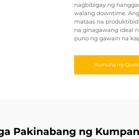
nagbibigay ng hanggan
walang downtime. Ang 
mataas na produktibid
na ginagawang ideal na
puno ng gawain na kap
Kumuha ng Quot
ga Pakinabang ng Kumpan