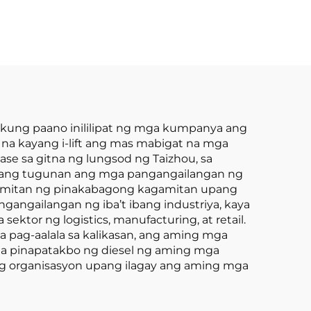
-Ton
Forklift mula sa
 GAS
China na may
ay
Kompetitibong
n K21
Presyo
 kung paano inililipat ng mga kumpanya ang
s na kayang i-lift ang mas mabigat na mga
se sa gitna ng lungsod ng Taizhou, sa
t upang tugunan ang mga pangangailangan ng
agamitan ng pinakabagong kagamitan upang
gangailangan ng iba’t ibang industriya, kaya
tor ng logistics, manufacturing, at retail.
 pag-aalala sa kalikasan, ang aming mga
t na pinapatakbo ng diesel ng aming mga
ng organisasyon upang ilagay ang aming mga