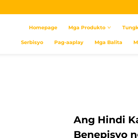
Homepage
Mga Produkto
Tungk
Serbisyo
Pag-aaplay
Mga Balita
M
Ang Hindi K
Benepisyo n