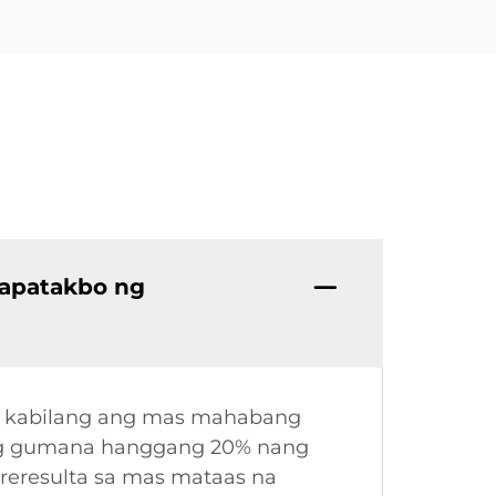
napatakbo ng
n, kabilang ang mas mahabang
lang gumana hanggang 20% nang
reresulta sa mas mataas na