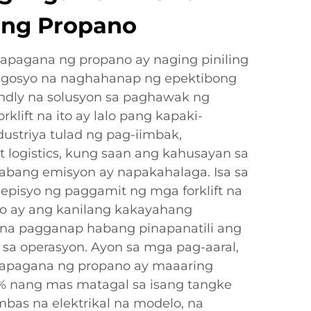
 ng Propano
napagana ng propano ay naging piniling
egosyo na naghahanap ng epektibong
endly na solusyon sa paghawak ng
klift na ito ay lalo pang kapaki-
ustriya tulad ng pag-iimbak,
logistics, kung saan ang kahusayan sa
bang emisyon ay napakahalaga. Isa sa
pisyo ng paggamit ng mga forklift na
o ay ang kanilang kakayahang
na pagganap habang pinapanatili ang
a operasyon. Ayon sa mga pag-aaral,
inapagana ng propano ay maaaring
nang mas matagal sa isang tangke
as na elektrikal na modelo, na