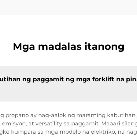
Mga madalas itanong
ihan ng paggamit ng mga forklift na pi
 ng propano ay nag-aalok ng maraming kabutiha
emisyon, at versatility sa paggamit. Maaari si
gke kumpara sa mga modelo na elektriko, na nag