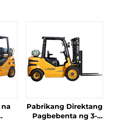
 na
Pabrikang Direktang
Pagbebenta ng 3-
a sa
Ton na LPG/Gasolina