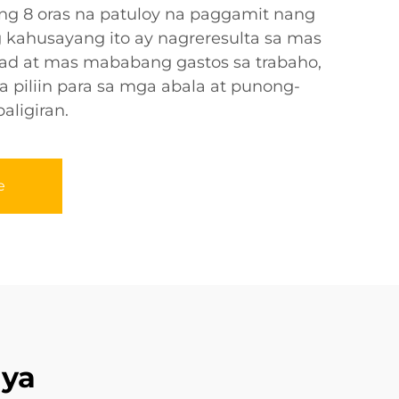
g 8 oras na patuloy na paggamit nang
kahusayang ito ay nagreresulta sa mas
ad at mas mababang gastos sa trabaho,
 piliin para sa mga abala at punong-
aligiran.
e
ya