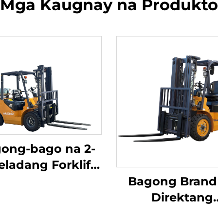
Mga Kaugnay na Produkto
ong-bago na 2-
eladang Forklift
a kumakain ng
Bagong Brand
solina / LPG na
Direktang
wa sa Tsina na
Pagbebenta mul