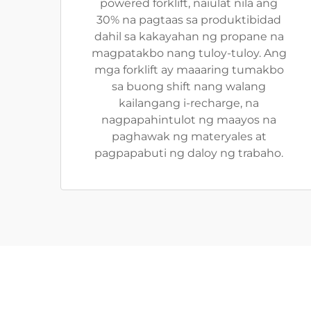
powered forklift, naiulat nila ang
30% na pagtaas sa produktibidad
dahil sa kakayahan ng propane na
magpatakbo nang tuloy-tuloy. Ang
mga forklift ay maaaring tumakbo
sa buong shift nang walang
kailangang i-recharge, na
nagpapahintulot ng maayos na
paghawak ng materyales at
pagpapabuti ng daloy ng trabaho.