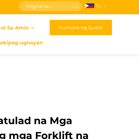
TL
Kumuha ng Quote
ol Sa Amin
akipag-ugnayan
atulad na Mga
g mga Forklift na