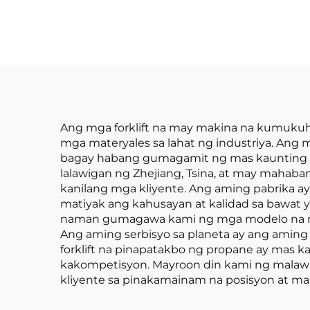
ma
Balanseng Lithium
Battery at May
Kapasidad na 1.0 Ton
na Ginawa sa Tsina
ay may Makatwirang
Presyo
Ang mga forklift na may makina na kumukuh
mga materyales sa lahat ng industriya. Ang m
bagay habang gumagamit ng mas kaunting kury
lalawigan ng Zhejiang, Tsina, at may mahab
kanilang mga kliyente. Ang aming pabrika 
matiyak ang kahusayan at kalidad sa bawat y
naman gumagawa kami ng mga modelo na nagbib
Ang aming serbisyo sa planeta ay ang amin
forklift na pinapatakbo ng propane ay mas k
kakompetisyon. Mayroon din kami ng malawak
kliyente sa pinakamainam na posisyon at ma