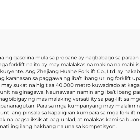
y abot-kayang
Pabrika ng 2.5
presyo
na Bagong LP
Forklift na m
Engine na Nissa
a ng gasolina mula sa propane ay nagbabago sa paraan
ga forklift na ito ay may malalakas na makina na mabili
ente. Ang Zhejiang Huahe Forklift Co., Ltd. ay nakaba
ang karanasan sa paggawa ng iba’t ibang uri ng forklif
ay may sukat na higit sa 40,000 metro kuwadrado at k
unit na ginagawa. Naunawaan namin ang iba’t ibang pan
igay ng mas malaking versatility sa pag-lift sa mga sek
g pananagutan. Para sa mga kumpanyang may malalim na
aunti ang pinsala sa kapaligiran kumpara sa mga forklif
 na pagsaliksik at pag-unlad, at malakas kami sa buo
natiling ilang hakbang na una sa kompetisyon.