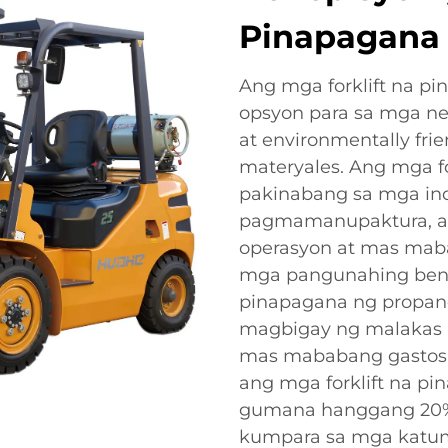
Pinapagana
Ang mga forklift na pi
opsyon para sa mga n
at environmentally fri
materyales. Ang mga for
pakinabang sa mga ind
pagmamanupaktura, at 
operasyon at mas maba
mga pangunahing bene
pinapagana ng propan
magbigay ng malakas 
mas mababang gastos s
ang mga forklift na p
gumana hanggang 20% 
kumpara sa mga katumb