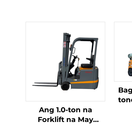
Bag
ton
n
Ang 1.0-ton na
Ga
Forklift na May
ga
Tatlong Punto ng