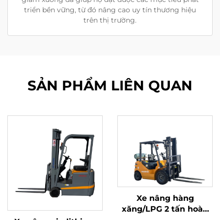
triển bền vững, từ đó nâng cao uy tín thương hiệu
trên thị trường.
SẢN PHẨM LIÊN QUAN
Xe nâng hàng
xăng/LPG 2 tấn hoàn
toàn mới sản xuất tại