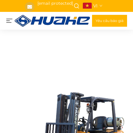
[email protected]
VI
Yêu cầu báo giá