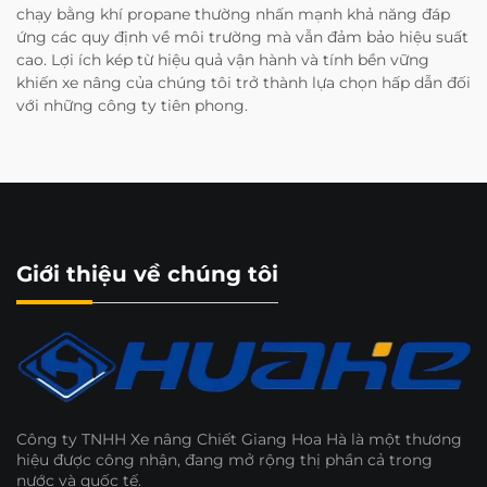
chạy bằng khí propane thường nhấn mạnh khả năng đáp
ứng các quy định về môi trường mà vẫn đảm bảo hiệu suất
cao. Lợi ích kép từ hiệu quả vận hành và tính bền vững
khiến xe nâng của chúng tôi trở thành lựa chọn hấp dẫn đối
với những công ty tiên phong.
Giới thiệu về chúng tôi
Công ty TNHH Xe nâng Chiết Giang Hoa Hà là một thương
hiệu được công nhận, đang mở rộng thị phần cả trong
nước và quốc tế.