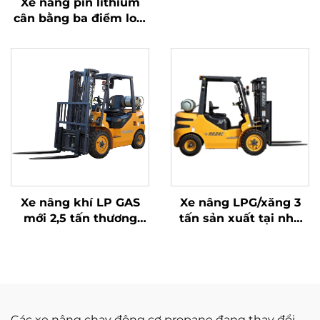
Xe nâng pin lithium
Trung Quốc với giá cả
cân bằng ba điểm loại
phải chăng
1,0 tấn, sản xuất tại
Trung Quốc, giá cả
hợp lý
Xe nâng khí LP GAS
Xe nâng LPG/xăng 3
mới 2,5 tấn thương
tấn sản xuất tại nhà
hiệu mới, bán trực tiếp
máy Trung Quốc với
từ nhà máy, trang bị
giá cạnh tranh
động cơ NISSAN K21
Các xe nâng chạy động cơ propane đang thay đổi