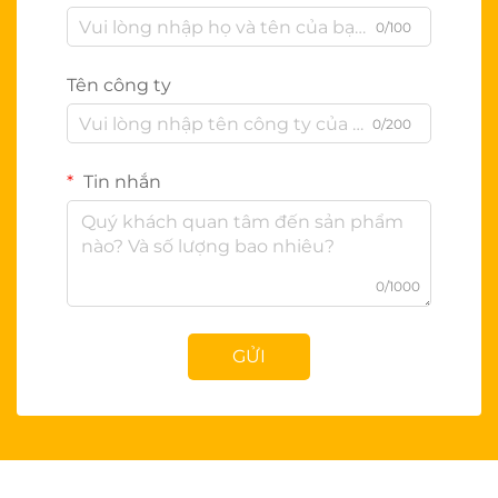
0/100
Tên công ty
0/200
Tin nhắn
0/1000
GỬI