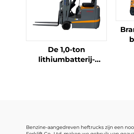
Bra
b
hef
De 1,0-ton
i
lithiumbatterij-
bet
driepuntsbalansheftruck
met lithiumbatterij,
vervaardigd in China,
is redelijk geprijsd
Benzine-aangedreven heftrucks zijn een nood
Forklift Co., Ltd. maken we gebruik van ge