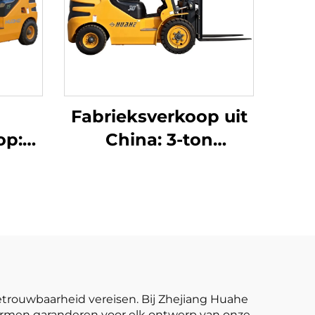
Fabrieksverkoop uit
op:
China: 3-ton
5-ton
LPG-/benzineheftruck
 van
tegen concurrerende
, met
prijs
tor
etrouwbaarheid vereisen. Bij Zhejiang Huahe
normen garanderen voor elk ontwerp van onze