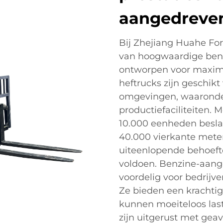
aangedreven
Bij Zhejiang Huahe Forkl
van hoogwaardige benz
ontworpen voor maximal
heftrucks zijn geschikt
omgevingen, waaronde
productiefaciliteiten. 
10.000 eenheden besla
40.000 vierkante mete
uiteenlopende behoeft
voldoen. Benzine-aange
voordelig voor bedrijve
Ze bieden een krachtig
kunnen moeiteloos last
zijn uitgerust met gea