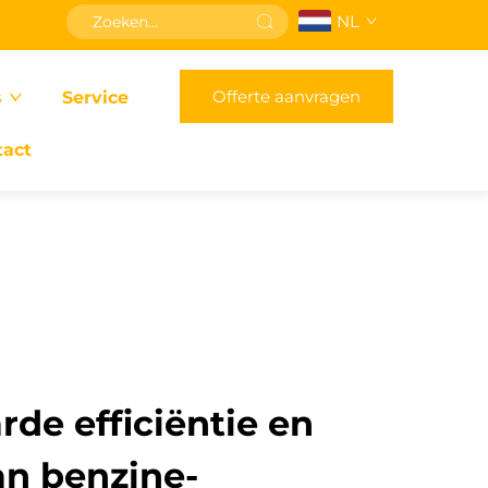
NL
Offerte aanvragen
s
Service
tact
de efficiëntie en
an benzine-