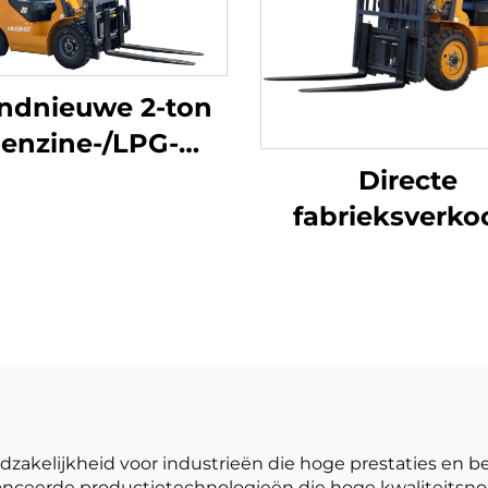
ndnieuwe 2-ton
enzine-/LPG-
trucks gemaakt
Directe
n China tegen
fabrieksverko
aalbare prijzen
gloednieuwe 2,
LP-gasheftruck
een nieuw merk
NISSAN K21-mo
zakelijkheid voor industrieën die hoge prestaties en b
avanceerde productietechnologieën die hoge kwaliteits