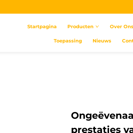
Startpagina
Producten
Over On
Toepassing
Nieuws
Con
Ongeëvenaar
prestaties v