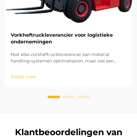
Vorkheftruckleverancier voor logistieke
ondernemingen
Niet elke vorkheftruckleverancier kan material
handling-systemen optimaliseren, maar wel een
leverancier die een langetermijn strategisch
partnerschap aangaat. Op basis van onze jarenlange
Bekijk meer
ervaring met projecten ter plaatse in verschillende
regio's hebben wij het potentieel van ...
Klantbeoordelingen van