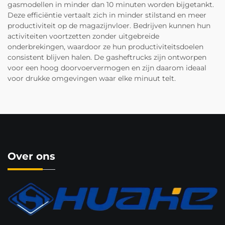
gasmodellen in minder dan 10 minuten worden bijgetankt.
Deze efficiëntie vertaalt zich in minder stilstand en meer
productiviteit op de magazijnvloer. Bedrijven kunnen hun
activiteiten voortzetten zonder uitgebreide
onderbrekingen, waardoor ze hun productiviteitsdoelen
consistent blijven halen. De gasheftrucks zijn ontworpen
voor een hoog doorvoervermogen en zijn daarom ideaal
voor drukke omgevingen waar elke minuut telt.
Over ons