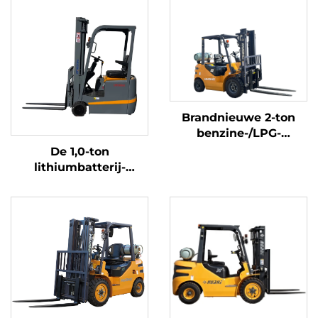
Brandnieuwe 2-ton
benzine-/LPG-
heftrucks gemaakt in
De 1,0-ton
China tegen
lithiumbatterij-
betaalbare prijzen
driepuntsbalansheftruck
met lithiumbatterij,
vervaardigd in China,
is redelijk geprijsd