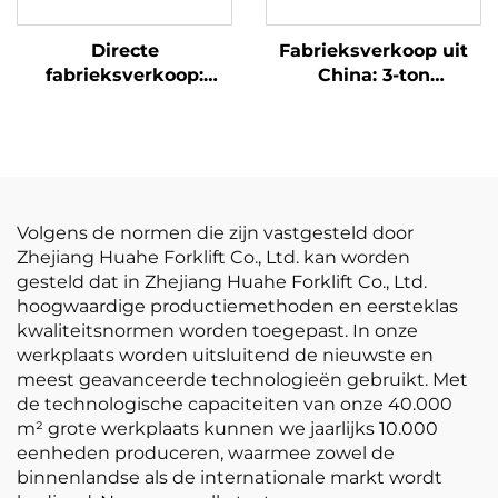
Directe
Fabrieksverkoop uit
fabrieksverkoop:
China: 3-ton
gloednieuwe 2,5-ton
LPG-/benzineheftruck
LP-gasheftruck van
tegen concurrerende
een nieuw merk, met
prijs
NISSAN K21-motor
Volgens de normen die zijn vastgesteld door
Zhejiang Huahe Forklift Co., Ltd. kan worden
gesteld dat in Zhejiang Huahe Forklift Co., Ltd.
hoogwaardige productiemethoden en eersteklas
kwaliteitsnormen worden toegepast. In onze
werkplaats worden uitsluitend de nieuwste en
meest geavanceerde technologieën gebruikt. Met
de technologische capaciteiten van onze 40.000
m² grote werkplaats kunnen we jaarlijks 10.000
eenheden produceren, waarmee zowel de
binnenlandse als de internationale markt wordt