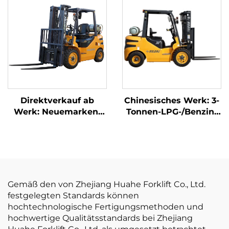
China, zu
Lithium-Batterie-
erschwinglichen
Gabelstapler mit 1,0
Preisen
Tonne Tragfähigkeit
ist preisgünstig.
Direktverkauf ab
Chinesisches Werk: 3-
Werk: Neuemarken-
Tonnen-LPG-/Benzin-
2,5-Tonnen-LPG-
Gabelstapler zu
Gabelstapler mit
wettbewerbsfähigen
NISSAN-K21-Motor
Preisen
Gemäß den von Zhejiang Huahe Forklift Co., Ltd.
festgelegten Standards können
hochtechnologische Fertigungsmethoden und
hochwertige Qualitätsstandards bei Zhejiang