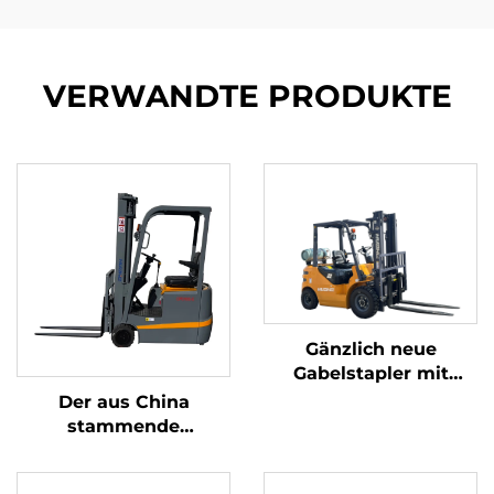
VERWANDTE PRODUKTE
Gänzlich neue
Gabelstapler mit
Benzin-/LPG-Antrieb
Der aus China
und einer
stammende
Tragfähigkeit von 2
dreipunkt-
Tonnen, hergestellt in
gewichtsoptimierte