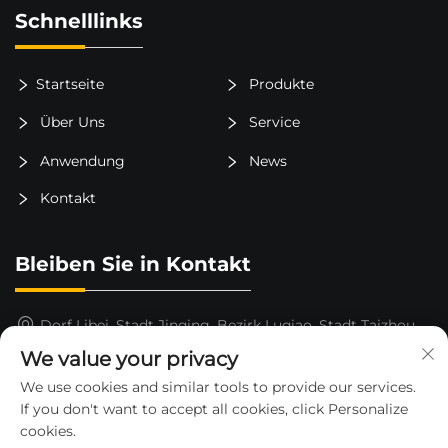
Schnelllinks
Startseite
Produkte
Über Uns
Service
Anwendung
News
Kontakt
Bleiben Sie in Kontakt
Dorf Libei, Stadt Jinqing, Bezirk Luqiao, Stadt Taizhou,
Provinz Zhejiang, China
We value your privacy
15325652000
We use cookies and similar tools to provide our services.
If you don't want to accept all cookies, click Personalize
[email protected]
cookies.