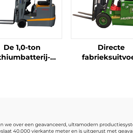
De 1,0-ton
Directe
ithiumbatterij-
fabrieksuitvoe
puntsbalansheftruck
elektrische
 lithiumbatterij,
vorkheftrucks va
aardigd in China,
ton met CE- en 
redelijk geprijsd
certificering
lithiumbatterijen
terrain-vorkhef
kken we over een geavanceerd, ultramodern productiesys
laat 40.000 vierkante meter en is uitgerust met geava