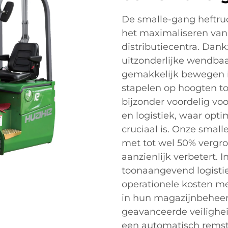
De smalle-gang heftruc
het maximaliseren van
distributiecentra. Dan
uitzonderlijke wendba
gemakkelijk bewegen i
stapelen op hoogten to
bijzonder voordelig voo
en logistiek, waar opt
cruciaal is. Onze smal
met tot wel 50% vergrot
aanzienlijk verbetert.
toonaangevend logistie
operationele kosten me
in hun magazijnbehee
geavanceerde veilighei
een automatisch remste