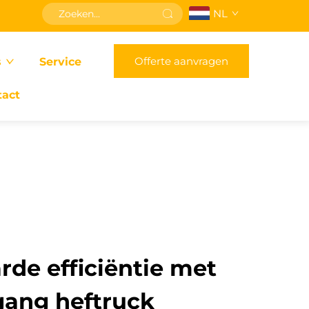
NL
Offerte aanvragen
s
Service
tact
de efficiëntie met
gang heftruck