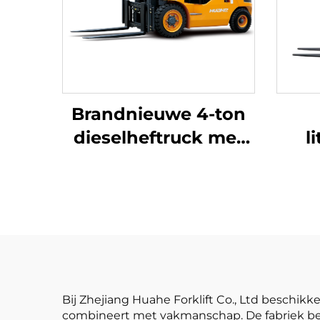
Brandnieuwe 4-ton
dieselheftruck met
l
hoogwaardige
drie
Japanse ISUZU-
met
motor
verv
is 
Bij Zhejiang Huahe Forklift Co., Ltd beschi
combineert met vakmanschap. De fabriek bes