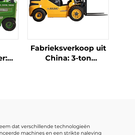
Fabrieksverkoop uit
r:
China: 3-ton
LPG-/benzineheftruck
n 1,5
tegen concurrerende
ISO-
prijs
,
, all-
truck
teem dat verschillende technologieën
nceerde machines en een strikte naleving