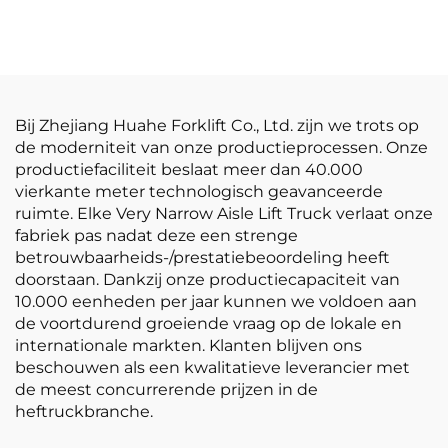
elektrische
LPG-/benzineheftruck
vorkheftrucks van 1,5
tegen concurrerende
ton met CE- en ISO-
prijs
certificering,
lithiumbatterijen, all-
terrain-vorkheftruck
Bij Zhejiang Huahe Forklift Co., Ltd. zijn we trots op
de moderniteit van onze productieprocessen. Onze
productiefaciliteit beslaat meer dan 40.000
vierkante meter technologisch geavanceerde
ruimte. Elke Very Narrow Aisle Lift Truck verlaat onze
fabriek pas nadat deze een strenge
betrouwbaarheids-/prestatiebeoordeling heeft
doorstaan. Dankzij onze productiecapaciteit van
10.000 eenheden per jaar kunnen we voldoen aan
de voortdurend groeiende vraag op de lokale en
internationale markten. Klanten blijven ons
beschouwen als een kwalitatieve leverancier met
de meest concurrerende prijzen in de
heftruckbranche.