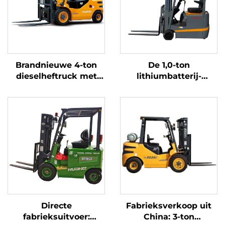
Brandnieuwe 4-ton
De 1,0-ton
dieselheftruck met
lithiumbatterij-
hoogwaardige
driepuntsbalansheftruc
Japanse ISUZU-motor
met lithiumbatterij,
vervaardigd in China,
is redelijk geprijsd
Directe
Fabrieksverkoop uit
fabrieksuitvoer:
China: 3-ton