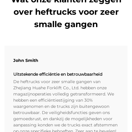
over heftrucks voor zeer
smalle gangen
John Smith
Uitstekende efficiëntie en betrouwbaarheid
De heftrucks voor zeer smalle gangen van
Zhejiang Huahe Forklift Co., Ltd. hebben onze
magazijnoperaties volledig getransformeerd. We
hebben een efficiëntiestijging van 30%
waargenomen en de trucks zijn buitengewoon
betrouwbaar. De veiligheidsfuncties geven ons
gemoedsrust, en dankzij de mogelijkheden voor
aanpassing konden we de trucks exact afstemmen
op onze specifieke behoeften. Zeer aan te bevelen!