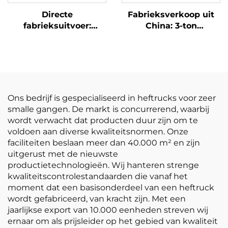
Directe
Fabrieksverkoop uit
fabrieksuitvoer:
China: 3-ton
elektrische
LPG-/benzineheftruck
vorkheftrucks van 1,5
tegen concurrerende
ton met CE- en ISO-
prijs
certificering,
lithiumbatterijen, all-
terrain-vorkheftruck
Ons bedrijf is gespecialiseerd in heftrucks voor zeer
smalle gangen. De markt is concurrerend, waarbij
wordt verwacht dat producten duur zijn om te
voldoen aan diverse kwaliteitsnormen. Onze
faciliteiten beslaan meer dan 40.000 m² en zijn
uitgerust met de nieuwste
productietechnologieën. Wij hanteren strenge
kwaliteitscontrolestandaarden die vanaf het
moment dat een basisonderdeel van een heftruck
wordt gefabriceerd, van kracht zijn. Met een
jaarlijkse export van 10.000 eenheden streven wij
ernaar om als prijsleider op het gebied van kwaliteit