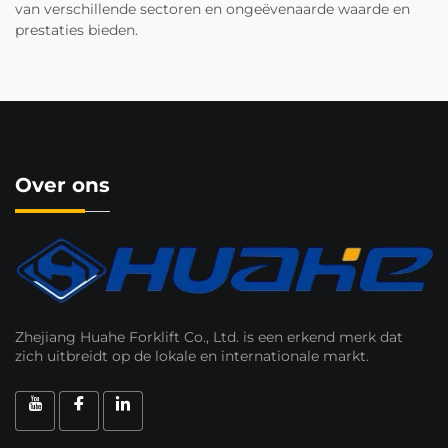
van verschillende sectoren en ongeëvenaarde waarde en
prestaties bieden.
Over ons
Zhejiang Huahe Forklift Co., Ltd. is een erkend merk dat
zich uitbreidt op de lokale en internationale markt.