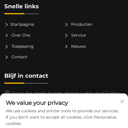
Snelle links
Startpagina
Producten
Over Ons
Service
Toepassing
Nieuws
Contact
Blijf in contact
Dorp Libei, stadje Jinqing, district Luqiao, stad Taizhou,
provincie Zhejiang, China
We value your privacy
15325652000
We use cookies and similar tools to provide our services.
If you don't want to accept all cookies, click Personalize
[email protected]
cookies.