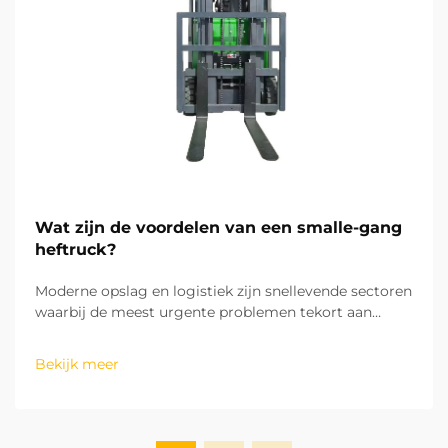
Wat zijn de voordelen van een smalle-gang
heftruck?
Moderne opslag en logistiek zijn snellevende sectoren
waarbij de meest urgente problemen tekort aan
ruimte en lage operationele efficiëntie zijn. Van
verticale (2D) opslagsystemen die gebruikmaken van
Bekijk meer
de hoogte van het magazijn terwijl het
grondoppervlak klein blijft...