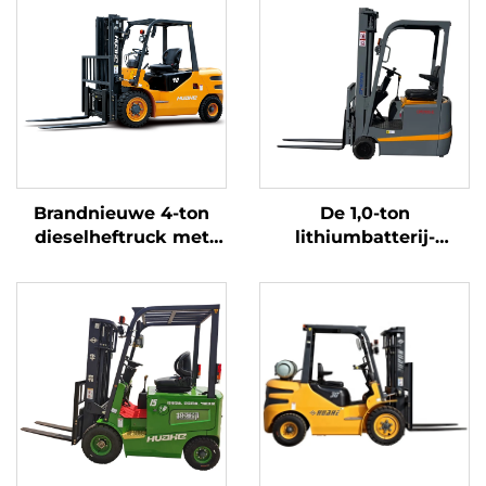
Brandnieuwe 4-ton
De 1,0-ton
dieselheftruck met
lithiumbatterij-
hoogwaardige
driepuntsbalansheftruc
Japanse ISUZU-motor
met lithiumbatterij,
vervaardigd in China,
is redelijk geprijsd