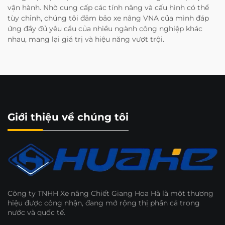
vận hành. Nhờ cung cấp các tính năng và cấu hình có thể
tùy chỉnh, chúng tôi đảm bảo xe nâng VNA của mình đáp
ứng đầy đủ yêu cầu của nhiều ngành công nghiệp khác
nhau, mang lại giá trị và hiệu năng vượt trội.
Giới thiệu về chúng tôi
Công ty TNHH Xe nâng Chiết Giang Hoa Hà là một thương
hiệu được công nhận, đang mở rộng thị phần cả trong
nước và quốc tế.