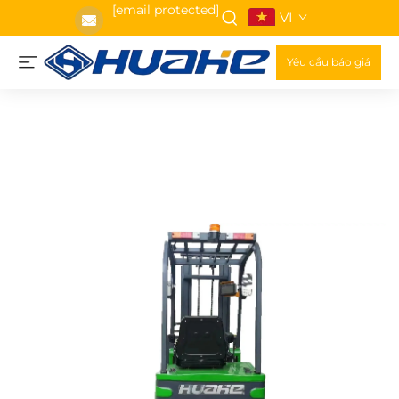
[email protected]
VI
Yêu cầu báo giá