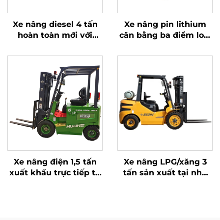
Xe nâng diesel 4 tấn
Xe nâng pin lithium
hoàn toàn mới với
cân bằng ba điểm loại
động cơ ISUZU Nhật
1,0 tấn, sản xuất tại
Bản chất lượng cao
Trung Quốc, giá cả
hợp lý
Xe nâng điện 1,5 tấn
Xe nâng LPG/xăng 3
xuất khẩu trực tiếp từ
tấn sản xuất tại nhà
nhà máy với chứng
máy Trung Quốc với
nhận CE, ISO và pin
giá cạnh tranh
lithium – Xe nâng đa
địa hình