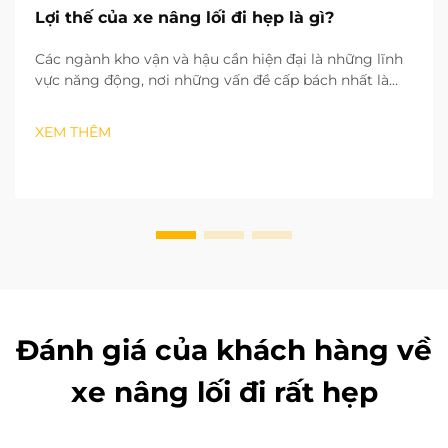
Lợi thế của xe nâng lối đi hẹp là gì?
Các ngành kho vận và hậu cần hiện đại là những lĩnh
vực năng động, nơi những vấn đề cấp bách nhất là
thiếu hụt không gian và hiệu quả vận hành thấp. Từ
các hệ thống lưu trữ theo chiều dọc (2D) tận dụng
XEM THÊM
chiều cao của kho mà vẫn giữ nguyên diện tích mặt
bằng...
Đánh giá của khách hàng về
xe nâng lối đi rất hẹp