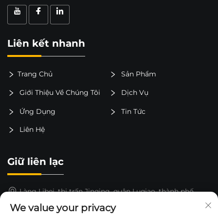
Liên kết nhanh
Trang Chủ
Sản Phẩm
Giới Thiệu Về Chúng Tôi
Dịch Vụ
Ứng Dụng
Tin Tức
Liên Hệ
Giữ liên lạc
Làng Libei, thị trấn Jinqing, quận Luqiao, thành phố
Taizhou, tỉnh Chiết Giang, Trung Quốc
We value your privacy
15325652000