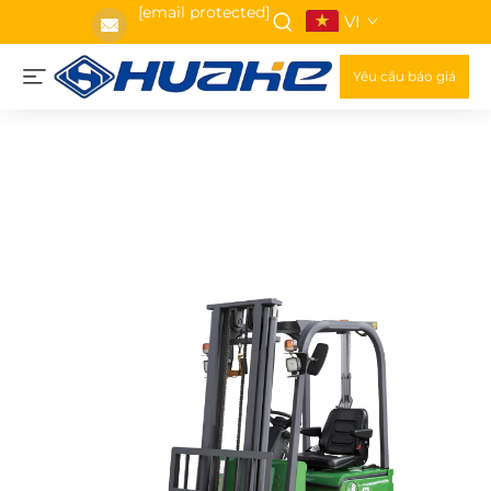
[email protected]
VI
Yêu cầu báo giá