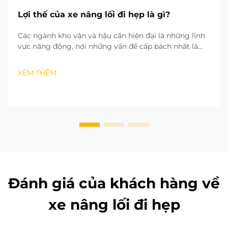
Lợi thế của xe nâng lối đi hẹp là gì?
Các ngành kho vận và hậu cần hiện đại là những lĩnh
vực năng động, nơi những vấn đề cấp bách nhất là
thiếu hụt không gian và hiệu quả vận hành thấp. Từ
các hệ thống lưu trữ theo chiều dọc (2D) tận dụng
XEM THÊM
chiều cao của kho mà vẫn giữ nguyên diện tích mặt
bằng...
Đánh giá của khách hàng về
xe nâng lối đi hẹp