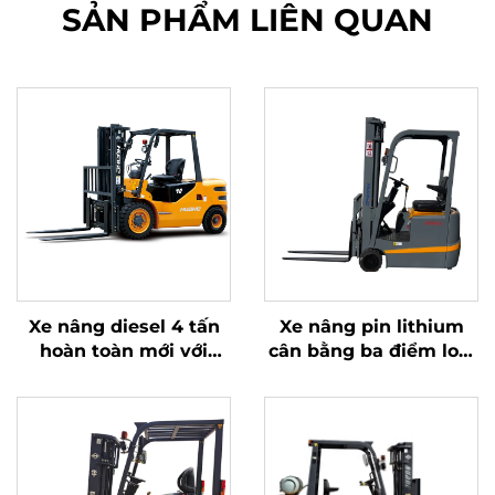
SẢN PHẨM LIÊN QUAN
Xe nâng diesel 4 tấn
Xe nâng pin lithium
hoàn toàn mới với
cân bằng ba điểm loại
động cơ ISUZU Nhật
1,0 tấn, sản xuất tại
Bản chất lượng cao
Trung Quốc, giá cả
hợp lý