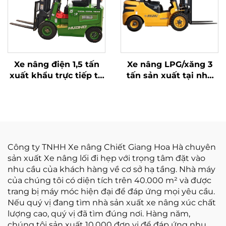
Xe nâng điện 1,5 tấn
Xe nâng LPG/xăng 3
xuất khẩu trực tiếp từ
tấn sản xuất tại nhà
nhà máy với chứng
máy Trung Quốc với
nhận CE, ISO và pin
giá cạnh tranh
lithium – Xe nâng đa
địa hình
Công ty TNHH Xe nâng Chiết Giang Hoa Hà chuyên
sản xuất Xe nâng lối đi hẹp với trọng tâm đặt vào
nhu cầu của khách hàng về cơ sở hạ tầng. Nhà máy
của chúng tôi có diện tích trên 40.000 m² và được
trang bị máy móc hiện đại để đáp ứng mọi yêu cầu.
Nếu quý vị đang tìm nhà sản xuất xe nâng xúc chất
lượng cao, quý vị đã tìm đúng nơi. Hàng năm,
chúng tôi sản xuất 10.000 đơn vị để đáp ứng nhu