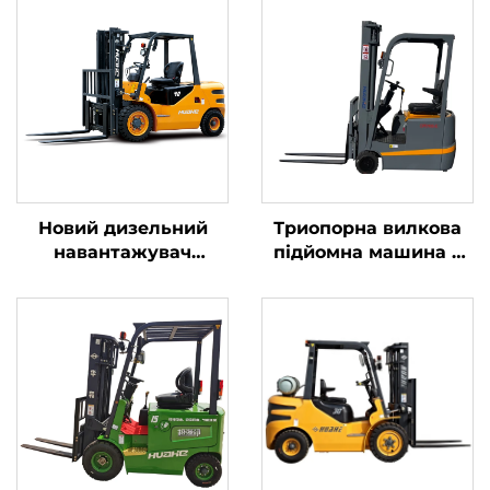
Новий дизельний
Триопорна вилкова
навантажувач
підйомна машина з
вантажопідйомністю
літієвою батареєю
4 тонни з
вагою 1,0 тонни,
високоякісним
вироблена в Китаї, за
японським двигуном
розумною ціною
ISUZU