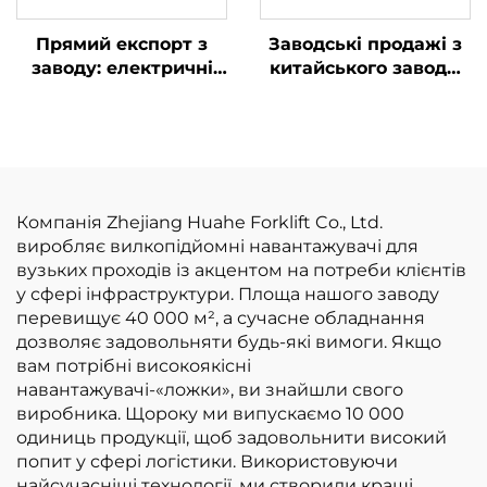
Прямий експорт з
Заводські продажі з
заводу: електричні
китайського заводу:
вилкопідйомники
вилкоподібні
вагою 1,5 т з
навантажувачі на
сертифікатами CE та
зрідженому
ISO, літієві
нафтовому газі/
акумулятори,
бензині
універсальні
вантажопідйомністю
Компанія Zhejiang Huahe Forklift Co., Ltd.
вилкопідйомники
3 т за конкурентною
виробляє вилкопідйомні навантажувачі для
ціною
вузьких проходів із акцентом на потреби клієнтів
у сфері інфраструктури. Площа нашого заводу
перевищує 40 000 м², а сучасне обладнання
дозволяє задовольняти будь-які вимоги. Якщо
вам потрібні високоякісні
навантажувачі-«ложки», ви знайшли свого
виробника. Щороку ми випускаємо 10 000
одиниць продукції, щоб задовольнити високий
попит у сфері логістики. Використовуючи
найсучасніші технології, ми створили кращі