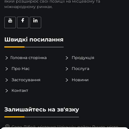
який розширює свої позиції на місцевому та
міжнародному ринках.
Швидкі посилання
Головна сторінка
Продукція
Про Нас
Послуга
Застосування
Новини
Контакт
Залишайтесь на зв'язку
Село Лібей, містечко Цзіньцін, район Луцяо, місто