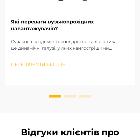
Які переваги вузькопрохідних
навантажувачів?
Сучасне складське господарство та логістика —
це динамічні галузі, у яких найгострішими
проблемами є нестача площі та низька
ефективність роботи. Від вертикальних (2D)
ПЕРЕГЛЯНУТИ БІЛЬШЕ
систем зберігання, що використовують висоту
складу, зберігаючи при цьому мінімальну площу
підлоги...
Відгуки клієнтів про