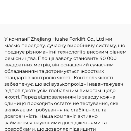
вилкопідйомники
вилкоподібні
вагою 1,5 т з
навантажувачі на
сертифікатами CE та
зрідженому
ISO, літієві
нафтовому газі/
акумулятори,
бензині
універсальні
вантажопідйомністю
У компанії Zhejiang Huahe Forklift Co., Ltd ми
вилкопідйомники
3 т за конкурентною
маємо передову, сучасну виробничу систему, що
ціною
поєднує різноманітні технології з високим рівнем
ремісництва. Площа заводу становить 40 000
квадратних метрів; він оснащений сучасним
обладнанням та дотримується жорстких
стандартів контролю якості. Контроль якості
забезпечує, що всі вузькопрохідні навантажувачі
відповідають усім глобальним вимогам щодо
якості. Перед відправленням із заводу кожна
одиниця проходить остаточне тестування, яке
включає випробування на стабільність та
довговічність. Наша компанія активно
займається науковими дослідженнями та
розробками, що дозволяє підвищити