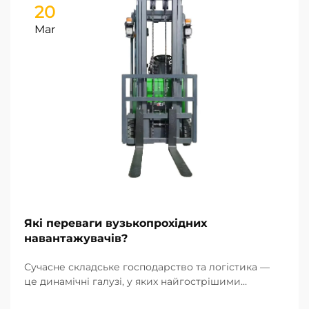
20
Mar
Які переваги вузькопрохідних
навантажувачів?
Сучасне складське господарство та логістика —
це динамічні галузі, у яких найгострішими
проблемами є нестача площі та низька