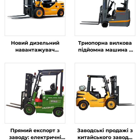
Новий дизельний
Триопорна вилкова
навантажувач
підйомна машина з
вантажопідйомністю
літієвою батареєю
4 тонни з
вагою 1,0 тонни,
високоякісним
вироблена в Китаї, за
японським двигуном
розумною ціною
ISUZU
Прямий експорт з
Заводські продажі з
заводу: електричні
китайського заводу: