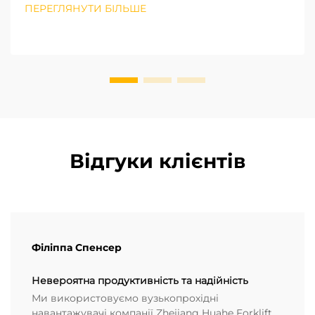
ефективність роботи. Від вертикальних (2D)
ПЕРЕГЛЯНУТИ БІЛЬШЕ
систем зберігання, що використовують висоту
складу, зберігаючи при цьому мінімальну площу
підлоги...
Відгуки клієнтів
Філіппа Спенсер
Невероятна продуктивність та надійність
Ми використовуємо вузькопрохідні
навантажувачі компанії Zhejiang Huahe Forklift