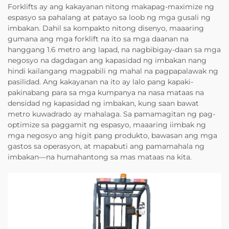
Forklifts ay ang kakayanan nitong makapag-maximize ng
espasyo sa pahalang at patayo sa loob ng mga gusali ng
imbakan. Dahil sa kompakto nitong disenyo, maaaring
gumana ang mga forklift na ito sa mga daanan na
hanggang 1.6 metro ang lapad, na nagbibigay-daan sa mga
negosyo na dagdagan ang kapasidad ng imbakan nang
hindi kailangang magpabili ng mahal na pagpapalawak ng
pasilidad. Ang kakayanan na ito ay lalo pang kapaki-
pakinabang para sa mga kumpanya na nasa mataas na
densidad ng kapasidad ng imbakan, kung saan bawat
metro kuwadrado ay mahalaga. Sa pamamagitan ng pag-
optimize sa paggamit ng espasyo, maaaring iimbak ng
mga negosyo ang higit pang produkto, bawasan ang mga
gastos sa operasyon, at mapabuti ang pamamahala ng
imbakan—na humahantong sa mas mataas na kita.