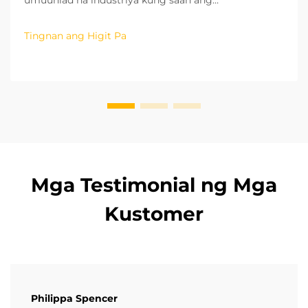
pinakamalubhang isyu ay ang kakulangan ng espasyo
at mababang kahusayan sa operasyon. Mula sa mga
Tingnan ang Higit Pa
pahalang (2D) na sistema ng pag-iimbak na
gumagamit ng taas ng gusali ng imbakan habang
pinapanatili ang maliit na footprint...
Mga Testimonial ng Mga
Kustomer
Philippa Spencer