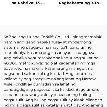
sa Pabrika: 1.5-
Pagbebenta ng 3-Ton
Toneladang Electric
na LPG/Gasolina
Forklift na may
Forklift mula sa China
Sertipiko ng CE at ISO,
na may
Lithium Battery, Para
Kompetitibong Presyo
sa Lahat ng Uri ng
Terreno
Sa Zhejiang Huahe Forklift Co., Ltd., ipinagmamalaki
namin ang isang napakahusay at modernong
sistema ng paggawa na may iba’t ibang uri ng
teknolohiya kasama ang kasanayan sa paggawa.
Ang pabrika ay sumasakop sa kabuuang sukat na
40,000 metro kuwadrado at kagamitan ng mga
advanced na makina, kasama ang mahigpit na
pagsunod sa kontrol ng kalidad. Ang kontrol sa
kalidad ay nag-aaseguro na ang lahat ng Narrow
Aisle Forklift ay dumadaan sa lahat ng
pandaigdigang pagsusulit sa kalidad. Bago umalis
sa pabrika, bawat yunit ay dinaanan ng huling
pagsusulit. Ang huling pagsusulit ay kinabibilangan
ng mga pagsusulit sa katatagan at tibay. Ang aming