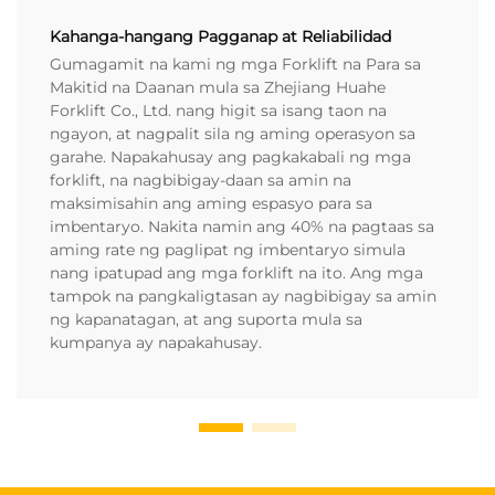
Kahanga-hangang Pagganap at Reliabilidad
Gumagamit na kami ng mga Forklift na Para sa
Makitid na Daanan mula sa Zhejiang Huahe
Forklift Co., Ltd. nang higit sa isang taon na
ngayon, at nagpalit sila ng aming operasyon sa
garahe. Napakahusay ang pagkakabali ng mga
forklift, na nagbibigay-daan sa amin na
maksimisahin ang aming espasyo para sa
imbentaryo. Nakita namin ang 40% na pagtaas sa
aming rate ng paglipat ng imbentaryo simula
nang ipatupad ang mga forklift na ito. Ang mga
tampok na pangkaligtasan ay nagbibigay sa amin
ng kapanatagan, at ang suporta mula sa
kumpanya ay napakahusay.