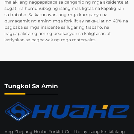
malaki ang nagpapababa sa panganib ng mga aksidente at
sugat, na humuhubog ng isang mas ligtas na kapaligiran
sa trabaho. Sa katunayan, ang mga kumpanya na
gumagamit ng aming mga forklift ay naka-ulat ng 40% na
pagbaba sa mga insidente sa lugar ng trabaho, na
nagpapakita ng aming dedikasyon sa kaligtasan at
katiyakan sa paghawak ng mga materyales.
Tungkol Sa Amin
Ang Zhejiang Huahe Forklift Co., Ltd. ay isang kinikilalang