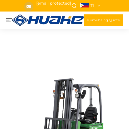
[email protected]
TL
Kumuha ng Quote