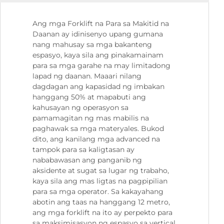
Ang mga Forklift na Para sa Makitid na
Daanan ay idinisenyo upang gumana
nang mahusay sa mga bakanteng
espasyo, kaya sila ang pinakamainam
para sa mga garahe na may limitadong
lapad ng daanan. Maaari nilang
dagdagan ang kapasidad ng imbakan
hanggang 50% at mapabuti ang
kahusayan ng operasyon sa
pamamagitan ng mas mabilis na
paghawak sa mga materyales. Bukod
dito, ang kanilang mga advanced na
tampok para sa kaligtasan ay
nababawasan ang panganib ng
aksidente at sugat sa lugar ng trabaho,
kaya sila ang mas ligtas na pagpipilian
para sa mga operator. Sa kakayahang
abotin ang taas na hanggang 12 metro,
ang mga forklift na ito ay perpekto para
sa maksimisasyon ng espasyo sa vertical