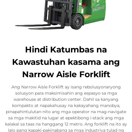
Hindi Katumbas na
Kawastuhan kasama ang
Narrow Aisle Forklift
Ang Narrow Aisle Forklift ay isang rebolusyonaryong
solusyon para maksimisahin ang espasyo sa mga
warehouse at distribution center. Dahil sa kanyang
kompakto at napakahusay na kakayahang manobya,
pinapahintulutan nito ang mga operator na mag-navigate
sa mga makitid na lugar at epektibong i-stack ang mga
kalakal sa taas na hanggang 12 metro. Ang forklift na ito ay
lalo pang kapaki-pakinabang sa mga industriya tulad ng