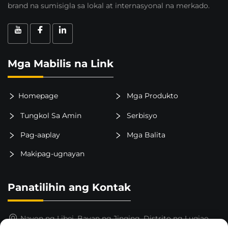
brand na sumisigla sa lokal at internasyonal na merkado.
Mga Mabilis na Link
Homepage
Mga Produkto
Tungkol Sa Amin
Serbisyo
Pag-aaplay
Mga Balita
Makipag-ugnayan
Panatilihin ang Kontak
Nayon ng Libei, Bayan ng Jinqing, Distrito ng Luqiao,