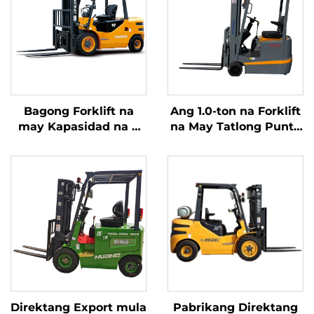
Bagong Forklift na
Ang 1.0-ton na Forklift
may Kapasidad na 4
na May Tatlong Punto
tonelada na
ng Balanseng Lithium
kumukuha ng
Battery at May
kuryente mula sa
Kapasidad na 1.0 Ton
diesel, na may mataas
na Ginawa sa Tsina ay
na kalidad na Hapones
may Makatwirang
na motor ng ISUZU
Presyo
Direktang Export mula
Pabrikang Direktang