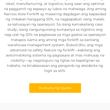
retail, manufacturing, at logistics, kung saan ang optimal
na paggamit ng espasyo ay lubos na mahalaga. Ang aming
Narrow Aisle Forklift ay maaaring dagdagan ang kapasidad
ng imbakan hanggang 50%, na nagpapabuti nang malaki
sa kahusayan ng operasyon. Sa isang kamakailang case
study, isang nangungunang kumpanya sa logistics ang
nag-ulat ng 30% na pagbawas sa mga gastos sa operasyon
matapos isama ang aming mga forklift sa kanilang
warehouse management system. Bukod dito, ang mga
advanced na safety feature ng forklift—kabilang ang
awtomatikong sistema ng pagsasara at mas mahusay na
visibility—ay nagsisiguro ng ligtas na kapaligiran sa
trabaho, na binabawasan ang panganib ng aksidente ng
higit sa 40%.
Kumuha ng Quote