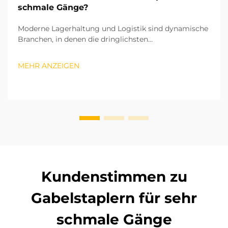
schmale Gänge?
Moderne Lagerhaltung und Logistik sind dynamische
Branchen, in denen die dringlichsten
Herausforderungen Raumknappheit und eine geringe
betriebliche Effizienz darstellen. Von vertikalen
MEHR ANZEIGEN
(2D-)Lagersystemen, die die Höhe des Lagers nutzen,
während die Grundfläche klein gehalten wird...
Kundenstimmen zu
Gabelstaplern für sehr
schmale Gänge