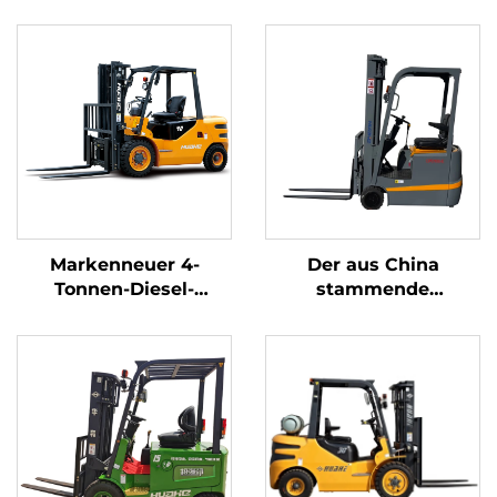
Markenneuer 4-
Der aus China
Tonnen-Diesel-
stammende
Gabelstapler mit
dreipunkt-
hochwertigem
gewichtsoptimierte
japanischem ISUZU-
Lithium-Batterie-
Motor
Gabelstapler mit 1,0
Tonne Tragfähigkeit
ist preisgünstig.