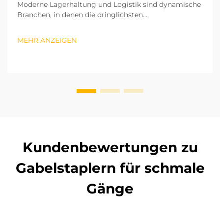
Moderne Lagerhaltung und Logistik sind dynamische
Branchen, in denen die dringlichsten
Herausforderungen Raumknappheit und eine geringe
betriebliche Effizienz darstellen. Von vertikalen
MEHR ANZEIGEN
(2D-)Lagersystemen, die die Höhe des Lagers nutzen,
während die Grundfläche klein gehalten wird...
Kundenbewertungen zu
Gabelstaplern für schmale
Gänge