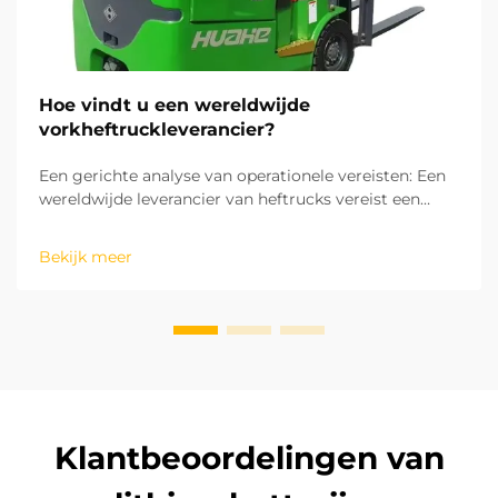
Hoe vindt u een wereldwijde
vorkheftruckleverancier?
Een gerichte analyse van operationele vereisten: Een
wereldwijde leverancier van heftrucks vereist een
analyse van de operationele vereisten om aan de
behoeften en kosten te kunnen voldoen. Elke
Bekijk meer
operationele omgeving vereist een bepaald type
heftruck. Elektrische lithiumbatterij...
Klantbeoordelingen van