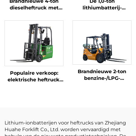
Brandnieuwe 4-ton
De 1,0-ton
dieselheftruck met
lithiumbatterij-
hoogwaardige
driepuntsbalansheftruc
Japanse ISUZU-motor
met lithiumbatterij,
vervaardigd in China,
is redelijk geprijsd
Brandnieuwe 2-ton
Populaire verkoop:
benzine-/LPG-
elektrische heftruck,
heftrucks gemaakt in
gloednieuw, 1,5 ton,
China tegen
mini-heftruck met
betaalbare prijzen
lithiumbatterij, prijs
Lithium-ionbatterijen voor heftrucks van Zhejiang
Huahe Forklift Co., Ltd. worden vervaardigd met