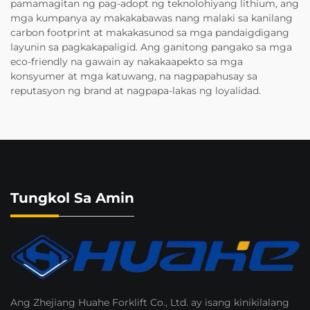
pamamagitan ng pag-adopt ng teknolohiyang lithium, ang
mga kumpanya ay makakabawas nang malaki sa kanilang
carbon footprint at makakasunod sa mga pandaigdigang
layunin sa pagkakapaligid. Ang ganitong pangako sa mga
eco-friendly na gawain ay nakakaapekto sa mga
konsyumer at mga katuwang, na nagpapahusay sa
reputasyon ng brand at nagpapa-lakas ng loyalidad.
Tungkol Sa Amin
Ang Zhejiang Huahe Forklift Co., Ltd. ay isang kinikilalang