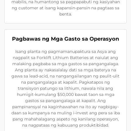
mabilis, na humantong sa pagpapabuti ng kasiyahan
ng customer at isang kapansin-pansin na pagtaas sa
benta.
Pagbawas ng Mga Gasto sa Operasyon
Isang planta ng pagmamanupaktura sa Asya ang
nagpalit sa Forklift Lithium Batteries at naiulat ang
malaking pagbaba sa mga gastos sa pangangalaga.
Ang planta ay nakasalalay dati sa mga baterya na
gawa sa lead-acid, na nangangailangan ng paulit-ulit
na pangangalaga at kapalit. Pagkatapos ng
transisyon patungo sa lithium, nawala nila ang
humigit-kumulang $50,000 bawat taon sa mga
gastos sa pangangalaga at kapalit. Ang
pampinansyal na kaginhawahan na ito ay nagbigay-
daan sa kumpanya na muling i-invest ang pera sa iba
pang mahahalagang aspeto ng kanilang operasyon,
na nagpataas ng kabuuang produktibidad.