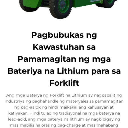
Pagbubukas ng
Kawastuhan sa
Pamamagitan ng mga
Bateriya na Lithium para sa
Forklift
Ang mga Baterya ng Forklift na Lithium ay nagpapalit ng
industriya ng paghahandle ng materyales sa pamamagitan
ng pag-aalok ng hindi maikakailang kahusayan at
katiyakan. Hindi tulad ng tradisyonal na mga baterya na
lead-acid, ang mga baterya na lithium ay nagbibigay ng
mas mabilis na oras ng pag-charge at mas mahabang