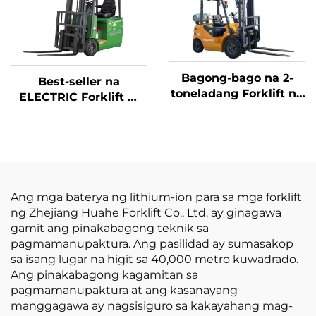
na kalidad na Hapones
may Makatwirang
na motor ng ISUZU
Presyo
Bagong-bago na 2-
Best-seller na
toneladang Forklift na
ELECTRIC Forklift —
kumakain ng Gasolina
Bagong Bilihan, 1.5-Ton
/ LPG na gawa sa
na Mini Forklift na May
Tsina na may abot-
Lithium Battery, Mura
kayang presyo
ang Presyo
Ang mga baterya ng lithium-ion para sa mga forklift
ng Zhejiang Huahe Forklift Co., Ltd. ay ginagawa
gamit ang pinakabagong teknik sa
pagmamanupaktura. Ang pasilidad ay sumasakop
sa isang lugar na higit sa 40,000 metro kuwadrado.
Ang pinakabagong kagamitan sa
pagmamanupaktura at ang kasanayang
manggagawa ay nagsisiguro sa kakayahang mag-