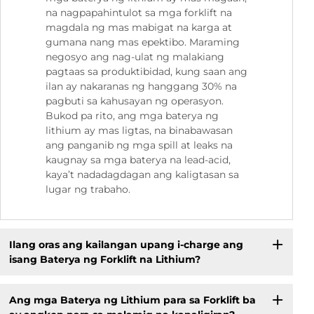
na nagpapahintulot sa mga forklift na
magdala ng mas mabigat na karga at
gumana nang mas epektibo. Maraming
negosyo ang nag-ulat ng malakiang
pagtaas sa produktibidad, kung saan ang
ilan ay nakaranas ng hanggang 30% na
pagbuti sa kahusayan ng operasyon.
Bukod pa rito, ang mga baterya ng
lithium ay mas ligtas, na binabawasan
ang panganib ng mga spill at leaks na
kaugnay sa mga baterya na lead-acid,
kaya’t nadadagdagan ang kaligtasan sa
lugar ng trabaho.
Ilang oras ang kailangan upang i-charge ang
isang Baterya ng Forklift na Lithium?
Ang mga Baterya ng Lithium para sa Forklift ba