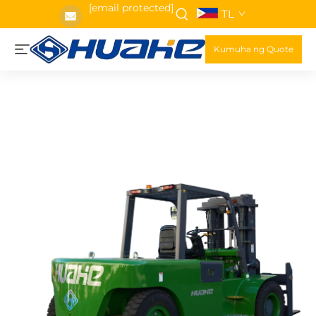
[email protected]
TL
Kumuha ng Quote