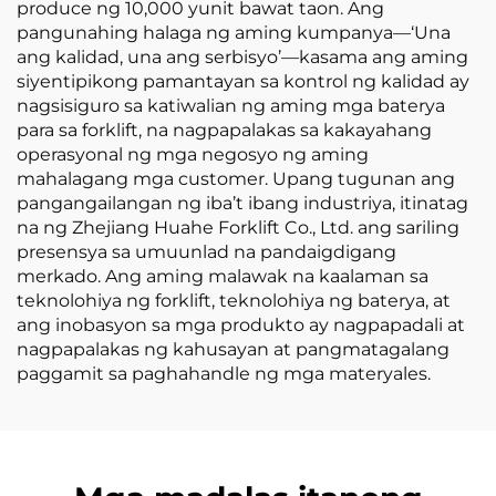
produce ng 10,000 yunit bawat taon. Ang
pangunahing halaga ng aming kumpanya—‘Una
ang kalidad, una ang serbisyo’—kasama ang aming
siyentipikong pamantayan sa kontrol ng kalidad ay
nagsisiguro sa katiwalian ng aming mga baterya
para sa forklift, na nagpapalakas sa kakayahang
operasyonal ng mga negosyo ng aming
mahalagang mga customer. Upang tugunan ang
pangangailangan ng iba’t ibang industriya, itinatag
na ng Zhejiang Huahe Forklift Co., Ltd. ang sariling
presensya sa umuunlad na pandaigdigang
merkado. Ang aming malawak na kaalaman sa
teknolohiya ng forklift, teknolohiya ng baterya, at
ang inobasyon sa mga produkto ay nagpapadali at
nagpapalakas ng kahusayan at pangmatagalang
paggamit sa paghahandle ng mga materyales.