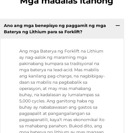
Mga madalas itanong
Ano ang mga benepisyo ng paggamit ng mga
Baterya ng Lithium para sa Forklift?
Ang mga Baterya ng Forklift na Lithium
ay nag-aalok ng maraming mga
pakinabang kumpara sa tradisyonal na
mga baterya na lead-acid. Mas mabilis
ang kanilang pag-charge, na nagbibigay-
daan sa mabilis na pagbabalik sa
operasyon, at may mas mahabang
buhay, na kadalasan ay lumalampas sa
5,000 cycles. Ang ganitong haba ng
buhay ay nababawasan ang gastos sa
pagpapalit at pangangailangan sa
pagpapanatili, kaya’t mas ekonomikal ito
sa mahabang panahon. Bukod dito, ang
mga baterya ng lithium ay mas magaan,