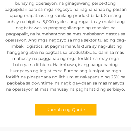
buhay ng operasyon, na ginagawang perpektong
pagpipilian para sa mga negosyo na naghahanap ng paraan
upang mapataas ang kanilang produktibidad. Sa isang
buhay na higit sa 5,000 cycles, ang mga ito ay malaki ang
nagbabawas sa pangangailangan ng madalas na
pagpapalit, na humahantong sa mas mababang gastos sa
operasyon. Ang mga negosyo sa mga sektor tulad ng pag-
iimbak, logistics, at pagmamanufaktura ay nag-ulat ng
hanggang 30% na pagtaas sa produktibidad dahil sa mas
mahusay na pagganap ng mga forklift na may mga
baterya na lithium. Halimbawa, isang pangunahing
kumpanya ng logistics sa Europa ang lumipat sa mga
forklift na pinapagana ng lithium at nakapansin ng 25% na
pagbaba sa downtime, na nagbigay-daan sa mas maayos
na operasyon at mas mahusay na paghahatid ng serbisyo.
Kumuha ng Quote