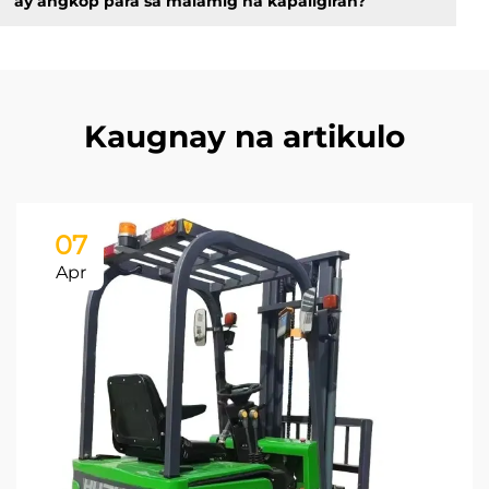
ay angkop para sa malamig na kapaligiran?
Kaugnay na artikulo
07
Apr