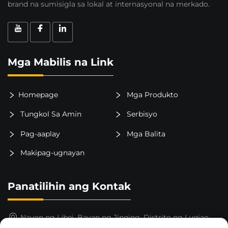
brand na sumisigla sa lokal at internasyonal na merkado.
Mga Mabilis na Link
Homepage
Mga Produkto
Tungkol Sa Amin
Serbisyo
Pag-aaplay
Mga Balita
Makipag-ugnayan
Panatilihin ang Kontak
Nayon ng Libei, Bayan ng Jinqing, Distrito ng Luqiao,
Lungsod ng Taizhou, Lalawigan ng Zhejiang, Tsina