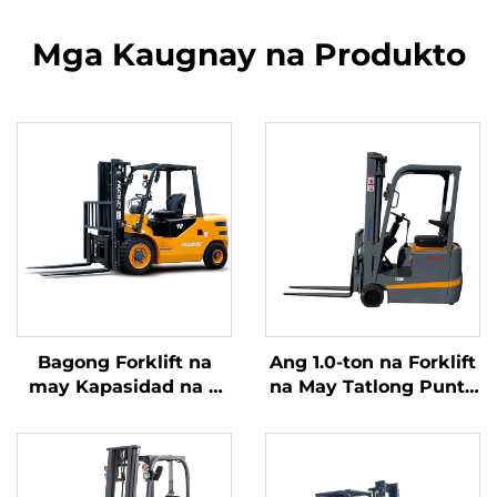
Mga Kaugnay na Produkto
Bagong Forklift na
Ang 1.0-ton na Forklift
may Kapasidad na 4
na May Tatlong Punto
tonelada na
ng Balanseng Lithium
kumukuha ng
Battery at May
kuryente mula sa
Kapasidad na 1.0 Ton
diesel, na may mataas
na Ginawa sa Tsina ay