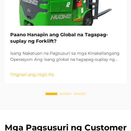
Paano Hanapin ang Global na Tagapag-
suplay ng Forklift?
Isang Nakatuon na Pagsusuri sa mga Kinakailangang
Operasyon: Ang isang global na tagapag-suplay ng
forklift ay nangangailangan ng pagsusuri sa mga
kinakailangang operasyon upang matugunan ang
Tingnan ang Higit Pa
kanilang mga pangangailangan at gastos. Ang bawat
kapaligiran ng operasyon ay nangangailangan ng
tiyak na uri ng forklift. Electric lithium bat...
Mga Pagsusuri ng Customer