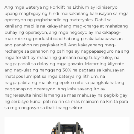
Ang mga Baterya ng Forklift na Lithium ay idinisenyo
upang magbigay ng hindi maikakailang kahusayan sa mga
operasyon ng paghahandle ng materyales. Dahil sa
kanilang mabilis na kakayahang mag-charge at mahabang
buhay ng operasyon, ang mga negosyo ay makakapag-
maximize ng produktibidad habang pinakakababawasan
ang panahon ng pagkakatigil. Ang kakayahang mag-
recharge sa panahon ng pahinga ay nagpapaseguro na ang
mga forklift ay maaaring gumana nang tuloy-tuloy, na
nagpapadali sa daloy ng mga gawain. Maraming kliyente
ang nag-ulat ng hanggang 30% na pagtaas sa kahusayan
matapos lumipat sa mga baterya ng lithium, na
nagpapakita ng malaking epekto nito sa pangkalahatang
pagganap ng operasyon. Ang kahusayang ito ay
nagreresulta hindi lamang sa mas mahusay na pagbibigay
ng serbisyo kundi pati na rin sa mas mainam na kinita para
sa mga negosyo sa iba't ibang sektor.