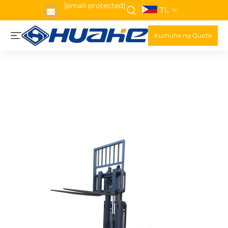
[email protected]
TL
Kumuha ng Quote