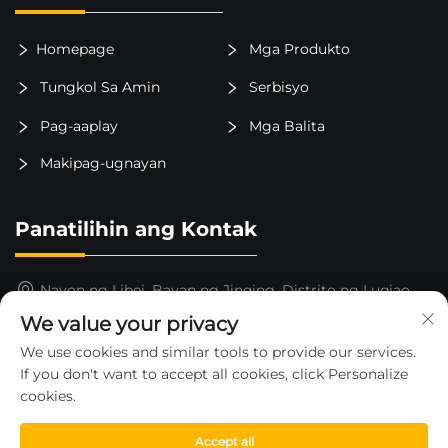
Homepage
Mga Produkto
Tungkol Sa Amin
Serbisyo
Pag-aaplay
Mga Balita
Makipag-ugnayan
Panatilihin ang Kontak
Nayon ng Libei, Bayan ng Jinqing, Distrito ng Luqiao,
Lungsod ng Taizhou, Lalawigan ng Zhejiang, Tsina
We value your privacy
15325652000
We use cookies and similar tools to provide our services.
If you don't want to accept all cookies, click Personalize
[email protected]
cookies.
Accept all