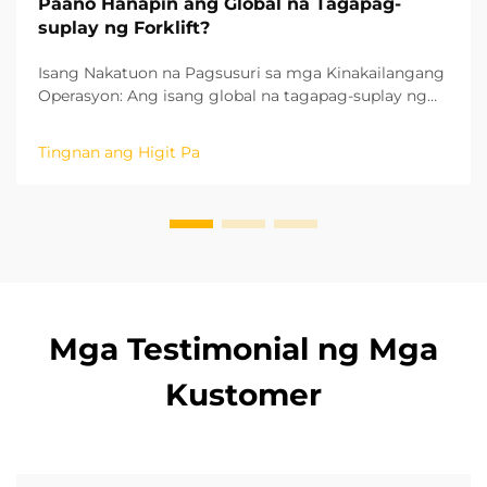
Paano Hanapin ang Global na Tagapag-
suplay ng Forklift?
Isang Nakatuon na Pagsusuri sa mga Kinakailangang
Operasyon: Ang isang global na tagapag-suplay ng
forklift ay nangangailangan ng pagsusuri sa mga
kinakailangang operasyon upang matugunan ang
Tingnan ang Higit Pa
kanilang mga pangangailangan at gastos. Ang bawat
kapaligiran ng operasyon ay nangangailangan ng
tiyak na uri ng forklift. Electric lithium bat...
Mga Testimonial ng Mga
Kustomer