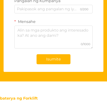
Pangalan ng Kumpanya
0/200
Mensahe
0/1000
Isumite
baterya ng Forklift