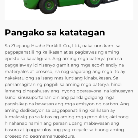
Pangako sa katatagan
Sa Zhejiang Huahe Forklift Co., Ltd., nakatuon kami sa
pagpapanatili ng kalikasan at sa pagbawas ng aming
epekto sa kapaligiran. Ang aming mga baterya para sa
paggalaw ay idinisenyo gamit ang mga eco-friendly na
materyales at proseso, na nag-aagarang ang mga ito ay
nakakatulong sa isang mas luntiang kinabukasan. Sa
pamamagitan ng pagpili sa aming mga baterya, hindi
lamang pinapahusay ang inyong operasyonal na kahusayan
kundi sinusuportahan din ang pandaigdigang mga
pagsisikap na bawasan ang mga emisyon ng carbon. Ang
aming dedikasyon sa pagpapanatili ng kalikasan ay
lumalawig pa sa labas ng aming mga produkto; aktibong
hinahanap namin ang paraan upang mabawasan ang
basura at ipagpatuloy ang pag-recycle sa buong aming
proseso ng pagmamanupaktura.