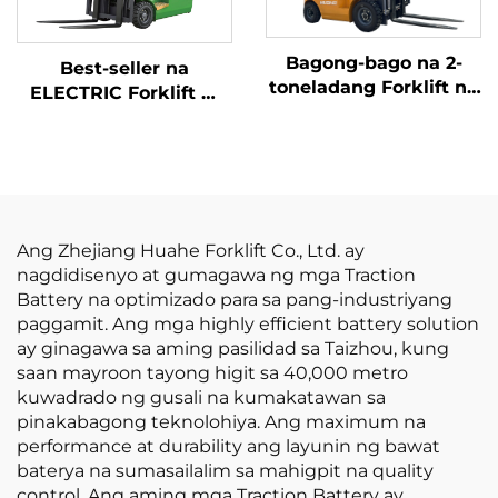
Bagong-bago na 2-
Best-seller na
toneladang Forklift na
ELECTRIC Forklift —
kumakain ng Gasolina
Bagong Bilihan, 1.5-Ton
/ LPG na gawa sa
na Mini Forklift na May
Tsina na may abot-
Lithium Battery, Mura
kayang presyo
ang Presyo
Ang Zhejiang Huahe Forklift Co., Ltd. ay
nagdidisenyo at gumagawa ng mga Traction
Battery na optimizado para sa pang-industriyang
paggamit. Ang mga highly efficient battery solution
ay ginagawa sa aming pasilidad sa Taizhou, kung
saan mayroon tayong higit sa 40,000 metro
kuwadrado ng gusali na kumakatawan sa
pinakabagong teknolohiya. Ang maximum na
performance at durability ang layunin ng bawat
baterya na sumasailalim sa mahigpit na quality
control. Ang aming mga Traction Battery ay