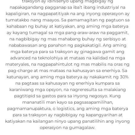
traksyon ay idinisenyo upang magbigay ng
napakagandang pagganap sa iba’t ibang industriyal na
kapaligiran, na nagpapatitiyak na ang inyong operasyon ay
tumatakbo nang maayos. Sa pamamagitan ng pagtuon sa
kahabaan ng buhay at katiyakan, ang aming mga baterya
ay kayang tumagal sa mga pang-araw-araw na paggamit,
na nagbibigay ng mas mahabang buhay ng serbisyo at
nababawasan ang panahon ng pagkakatigil. Ang aming
mga baterya para sa traksyon ay ginagawa gamit ang
advanced na teknolohiya at mataas na kalidad na mga
materyales, na nagpapahintulot ng mas mabilis na oras ng
pag-charge at mas mataas na kahusayan sa enerhiya. Sa
katunayan, ang aming mga baterya ay nakakamit ng 30%
na pagtaas sa kahusayan ng enerhiya kumpara sa
karaniwang mga opsyon, na nagreresulta sa malakiang
pagtitipid sa gastos para sa inyong negosyo. Kung
mananatili man kayo sa pagsasapamilihan,
pagmamanupaktura, o logistics, ang aming mga baterya
para sa traksyon ay nagbibigay ng kapangyarihan at
katiyakan na kailangan ninyo upang panatilihin ang inyong
operasyon na gumagalaw.