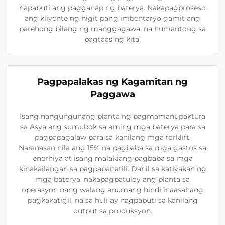
napabuti ang pagganap ng baterya. Nakapagproseso
ang kliyente ng higit pang imbentaryo gamit ang
parehong bilang ng manggagawa, na humantong sa
pagtaas ng kita.
Pagpapalakas ng Kagamitan ng
Paggawa
Isang nangungunang planta ng pagmamanupaktura
sa Asya ang sumubok sa aming mga baterya para sa
pagpapagalaw para sa kanilang mga forklift.
Naranasan nila ang 15% na pagbaba sa mga gastos sa
enerhiya at isang malakiang pagbaba sa mga
kinakailangan sa pagpapanatili. Dahil sa katiyakan ng
mga baterya, nakapagpatuloy ang planta sa
operasyon nang walang anumang hindi inaasahang
pagkakatigil, na sa huli ay nagpabuti sa kanilang
output sa produksyon.