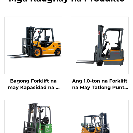
Bagong Forklift na
Ang 1.0-ton na Forklift
may Kapasidad na 4
na May Tatlong Punto
tonelada na
ng Balanseng Lithium
kumukuha ng
Battery at May
kuryente mula sa
Kapasidad na 1.0 Ton
diesel, na may mataas
na Ginawa sa Tsina ay
na kalidad na Hapones
may Makatwirang
na motor ng ISUZU
Presyo