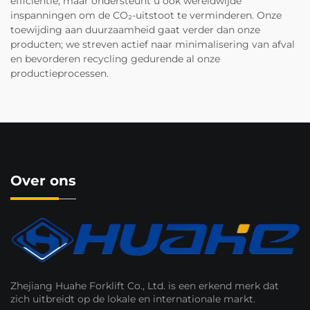
efficiëntie, maar ondersteunt u ook wereldwijde
inspanningen om de CO₂-uitstoot te verminderen. Onze
toewijding aan duurzaamheid gaat verder dan onze
producten; we streven actief naar minimalisering van afval
en bevorderen recycling gedurende al onze
productieprocessen.
Over ons
Zhejiang Huahe Forklift Co., Ltd. is een erkend merk dat
zich uitbreidt op de lokale en internationale markt.