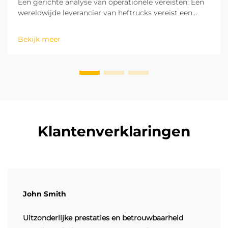
Een gerichte analyse van operationele vereisten: Een
wereldwijde leverancier van heftrucks vereist een
analyse van de operationele vereisten om aan de
behoeften en kosten te kunnen voldoen. Elke
Bekijk meer
operationele omgeving vereist een bepaald type
heftruck. Elektrische lithiumbatterij...
Klantenverklaringen
John Smith
Uitzonderlijke prestaties en betrouwbaarheid