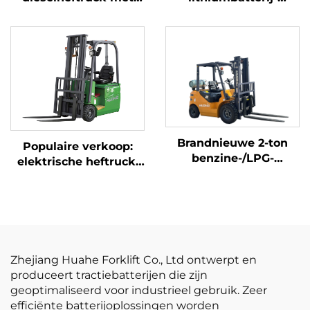
hoogwaardige
driepuntsbalansheftruc
Japanse ISUZU-motor
met lithiumbatterij,
vervaardigd in China,
is redelijk geprijsd
Brandnieuwe 2-ton
Populaire verkoop:
benzine-/LPG-
elektrische heftruck,
heftrucks gemaakt in
gloednieuw, 1,5 ton,
China tegen
mini-heftruck met
betaalbare prijzen
lithiumbatterij, prijs
Zhejiang Huahe Forklift Co., Ltd ontwerpt en
produceert tractiebatterijen die zijn
geoptimaliseerd voor industrieel gebruik. Zeer
efficiënte batterijoplossingen worden