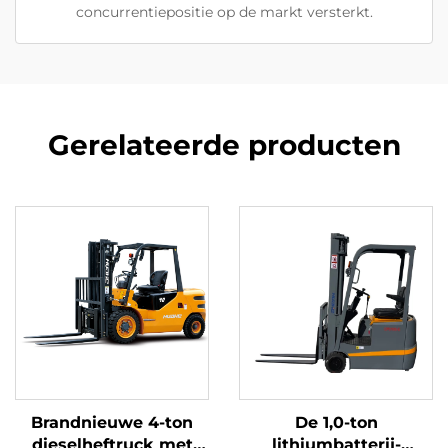
concurrentiepositie op de markt versterkt.
Gerelateerde producten
Brandnieuwe 4-ton
De 1,0-ton
dieselheftruck met
lithiumbatterij-