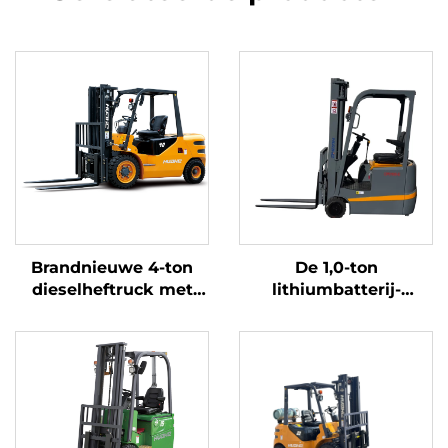
Brandnieuwe 4-ton
De 1,0-ton
dieselheftruck met
lithiumbatterij-
hoogwaardige
driepuntsbalansheftruc
Japanse ISUZU-motor
met lithiumbatterij,
vervaardigd in China,
is redelijk geprijsd