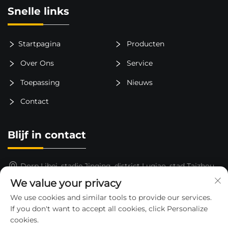
Snelle links
Startpagina
Producten
Over Ons
Service
Toepassing
Nieuws
Contact
Blijf in contact
Dorp Libei, stadje Jinqing, district Luqiao, stad Taizhou,
provincie Zhejiang, China
We value your privacy
15325652000
We use cookies and similar tools to provide our services.
If you don't want to accept all cookies, click Personalize
[email protected]
cookies.