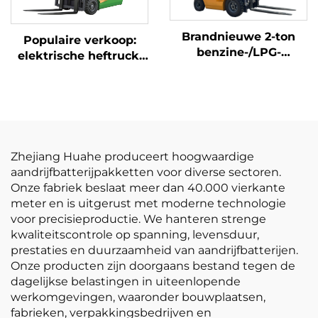
Brandnieuwe 2-ton
Populaire verkoop:
benzine-/LPG-
elektrische heftruck,
heftrucks gemaakt in
gloednieuw, 1,5 ton,
China tegen
mini-heftruck met
betaalbare prijzen
lithiumbatterij, prijs
Zhejiang Huahe produceert hoogwaardige
aandrijfbatterijpakketten voor diverse sectoren.
Onze fabriek beslaat meer dan 40.000 vierkante
meter en is uitgerust met moderne technologie
voor precisieproductie. We hanteren strenge
kwaliteitscontrole op spanning, levensduur,
prestaties en duurzaamheid van aandrijfbatterijen.
Onze producten zijn doorgaans bestand tegen de
dagelijkse belastingen in uiteenlopende
werkomgevingen, waaronder bouwplaatsen,
fabrieken, verpakkingsbedrijven en