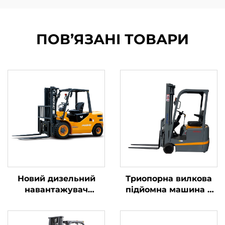
ПОВ’ЯЗАНІ ТОВАРИ
Новий дизельний
Триопорна вилкова
навантажувач
підйомна машина з
вантажопідйомністю
літієвою батареєю
4 тонни з
вагою 1,0 тонни,
високоякісним
вироблена в Китаї, за