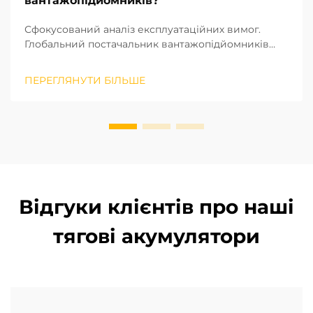
вантажопідйомників?
Сфокусований аналіз експлуатаційних вимог.
Глобальний постачальник вантажопідйомників
потребує аналізу експлуатаційних вимог, щоб
задовольнити їхні потреби та витрати. Кожне
ПЕРЕГЛЯНУТИ БІЛЬШЕ
експлуатаційне середовище вимагає певного
типу вантажопідйомника. Електричні літій-іонні
акумулятори...
Відгуки клієнтів про наші
тягові акумулятори