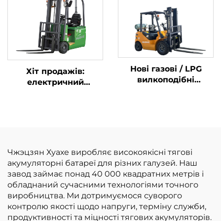
японським двигуном
розумною ціною
ISUZU
Нові газові / LPG
Хіт продажів:
вилкоподібні
електричний
навантажувачі вагою
вилкопідйомник,
2 тонни, виготовлені
абсолютно новий, 1,5
в Китаї, за
т, міні-
доступними цінами
вилкопідйомник із
літієвим
акумулятором, ціна
Чжэцзян Хуахе виробляє високоякісні тягові
акумуляторні батареї для різних галузей. Наш
завод займає понад 40 000 квадратних метрів і
обладнаний сучасними технологіями точного
виробництва. Ми дотримуємося суворого
контролю якості щодо напруги, терміну служби,
продуктивності та міцності тягових акумуляторів.