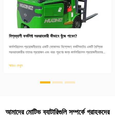
বিশ্বব্যাপী ফর্কলিফ্ট সরবরাহকারী কীভাবে খুঁজে পাবেন?
কার্যপরিচালন প্রয়োজনীয়তার একটি ফোকাসড বিশ্লেষণ: ফর্কলিফটের একটি বৈশ্বিক
সরবরাহকারীর তাদের প্রয়োজন এবং খরচ পূরণের জন্য কার্যপরিচালন প্রয়োজনীয়তার
বিশ্লেষণ প্রয়োজন। প্রতিটি কার্যপরিচালন পরিবেশের জন্য এক নির্দিষ্ট ধরনের
ফর্কলিফট প্রয়োজন। ইলেকট্রিক লিথিয়াম ব্যাটারি...
আরও দেখুন
আমাদের মোটিভ ব্যাটারিগুলি সম্পর্কে গ্রাহকদের