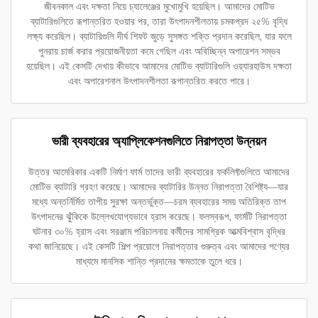
জীবনকাল এবং দক্ষতা নিয়ে চ্যালেঞ্জের মুখোমুখি হয়েছিল। আমাদের মোটিভ
ব্যাটারিগুলিতে রূপান্তরিত হওয়ার পর, তারা উৎপাদনশীলতায় চমকপ্রদ ২৫% বৃদ্ধি
লক্ষ্য করেছিল। ব্যাটারিগুলি দীর্ঘ শিফট জুড়ে সুসঙ্গত শক্তি প্রদান করেছিল, যার ফলে
পুনরায় চার্জ করার প্রয়োজনীয়তা কমে গেছিল এবং অবিচ্ছিন্ন অপারেশন সম্ভব
হয়েছিল। এই কেসটি দেখায় কীভাবে আমাদের মোটিভ ব্যাটারিগুলি ওয়্যারহাউস দক্ষতা
এবং অপারেশনাল উৎপাদনশীলতা রূপান্তরিত করতে পারে।
ভারী ব্যবহারের অ্যাপ্লিকেশনগুলিতে নিরাপত্তা উন্নয়ন
উত্তর আমেরিকার একটি নির্মাণ ফার্ম তাদের ভারী ব্যবহারের ফর্কলিফ্টগুলিতে আমাদের
মোটিভ ব্যাটারি গ্রহণ করেছে। আমাদের ব্যাটারির উন্নত নিরাপত্তা বৈশিষ্ট্য—যার
মধ্যে অন্তর্নির্মিত তাপীয় সুরক্ষা অন্তর্ভুক্ত—চরম ব্যবহারের সময় অতিরিক্ত তাপ
উৎপাদনের ঝুঁকিকে উল্লেখযোগ্যভাবে হ্রাস করেছে। ফলস্বরূপ, ফার্মটি নিরাপত্তা
ঘটনার ৩০% হ্রাস এবং সরঞ্জাম পরিচালনায় কর্মীদের সামগ্রিক আত্মবিশ্বাস বৃদ্ধির
কথা জানিয়েছে। এই কেসটি শিল্প প্রয়োগে নিরাপত্তার গুরুত্ব এবং আমাদের পণ্যের
মাধ্যমে মানসিক শান্তি প্রদানের ক্ষমতাকে তুলে ধরে।