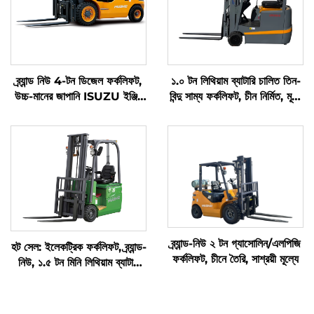
ব্র্যান্ড নিউ 4-টন ডিজেল ফর্কলিফট,
১.০ টন লিথিয়াম ব্যাটারি চালিত তিন-
উচ্চ-মানের জাপানি ISUZU ইঞ্জিন
বিন্দু সাম্য ফর্কলিফট, চীন নির্মিত, মূল্য
সহ
যুক্তিসঙ্গত
ব্র্যান্ড-নিউ ২ টন গ্যাসোলিন/এলপিজি
হট সেল: ইলেকট্রিক ফর্কলিফট, ব্র্যান্ড-
ফর্কলিফট, চীনে তৈরি, সাশ্রয়ী মূল্যে
নিউ, ১.৫ টন মিনি লিথিয়াম ব্যাটারি
ফর্কলিফটের মূল্য