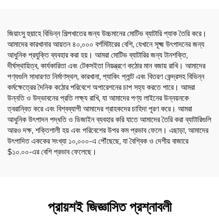
জিয়াংসু হুয়াহে বিভিন্ন শিল্পখাতের জন্য উচ্চমানের মোটিভ ব্যাটারি প্যাক তৈরি করে।
আমাদের কারখানার আয়তন ৪০,০০০ বর্গমিটারের বেশি, যেখানে সূক্ষ্ম উৎপাদনের জন্য
আধুনিক প্রযুক্তি ব্যবহার করা হয়। আমরা মোটিভ ব্যাটারির জন্য টানশক্তি,
দীর্ঘস্থায়িত্ব, কার্যকারিতা এবং টেকসইতা নিয়ন্ত্রণে কঠোর মান বজায় রাখি। আমাদের
পণ্যগুলি সাধারণত নির্মাণস্থল, কারখানা, প্যাকিং প্লান্ট এবং বিতরণ কেন্দ্রসহ বিভিন্ন
কর্মক্ষেত্রের দৈনিক কঠোর পরিবেশে অপারেশনের চাপ সহ্য করতে পারে। আমরা
উন্নতি ও উদ্ভাবনের প্রতি লক্ষ্য রাখি, যা আমাদের পণ্য লাইনের উন্নয়নকে
ত্বরান্বিত করে এবং বিশ্বব্যাপী আমাদের গ্রাহকদের চাহিদা পূরণ করে। আমরা
আধুনিক উৎপাদন পদ্ধতি ও ডিজাইন ব্যবহার করি যাতে আমাদের তৈরি করা ব্যাটারিগুলি
আরও দক্ষ, শক্তিশালী হয় এবং পরিবেশের উপর কম প্রভাব ফেলে। এছাড়া, আমাদের
উৎপাদিত এককের সংখ্যা ১০,০০০-এ পৌঁছেছে, যা বৈশ্বিক ও দেশীয় বাজারে
$১০.০০-এর বেশি প্রভাব ফেলেছে।
প্রায়শই জিজ্ঞাসিত প্রশ্নাবলী