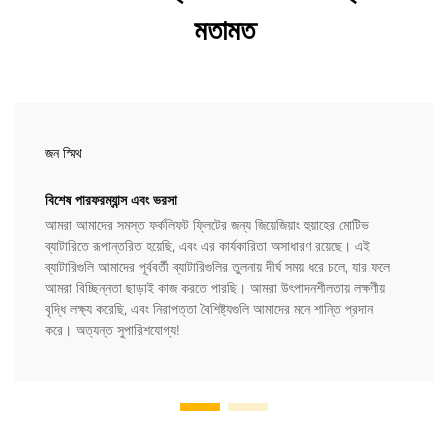
মতামত
জন স্মিথ
বিশেষ পারফরম্যান্স এবং ভরসা
আমরা আমাদের সমস্ত ফর্কলিফট ফ্লিটের জন্য জিয়েজিয়াং হুয়াহের মোটিভ
ব্যাটারিতে রূপান্তরিত হয়েছি, এবং এর কার্যকারিতা অসাধারণ রয়েছে। এই
ব্যাটারিগুলি আমাদের পূর্ববর্তী ব্যাটারিগুলির তুলনায় দীর্ঘ সময় ধরে চলে, যার ফলে
আমরা বিচ্ছিন্নতা ছাড়াই কাজ করতে পারছি। আমরা উৎপাদনশীলতায় লক্ষণীয়
বৃদ্ধি লক্ষ্য করেছি, এবং নিরাপত্তা বৈশিষ্ট্যগুলি আমাদের মনে শান্তি প্রদান
করে। অত্যন্ত সুপারিশযোগ্য!