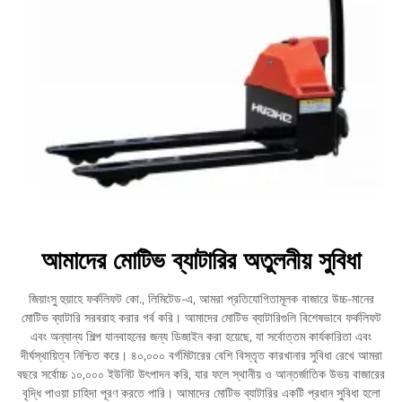
আমাদের মোটিভ ব্যাটারির অতুলনীয় সুবিধা
জিয়াংসু হুয়াহে ফর্কলিফট কো., লিমিটেড-এ, আমরা প্রতিযোগিতামূলক বাজারে উচ্চ-মানের
মোটিভ ব্যাটারি সরবরাহ করার গর্ব করি। আমাদের মোটিভ ব্যাটারিগুলি বিশেষভাবে ফর্কলিফট
এবং অন্যান্য শিল্প যানবাহনের জন্য ডিজাইন করা হয়েছে, যা সর্বোত্তম কার্যকারিতা এবং
দীর্ঘস্থায়িত্ব নিশ্চিত করে। ৪০,০০০ বর্গমিটারের বেশি বিস্তৃত কারখানার সুবিধা রেখে আমরা
বছরে সর্বোচ্চ ১০,০০০ ইউনিট উৎপাদন করি, যার ফলে স্থানীয় ও আন্তর্জাতিক উভয় বাজারের
বৃদ্ধি পাওয়া চাহিদা পূরণ করতে পারি। আমাদের মোটিভ ব্যাটারির একটি প্রধান সুবিধা হলো