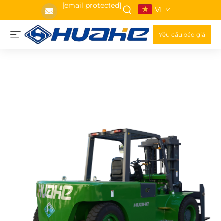
[email protected]
VI
Yêu cầu báo giá