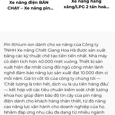
Xe nâng hàng
Xe nâng điện BÁN
xăng/LPG 2 tấn hoàn
CHẠY – Xe nâng pin
toàn mới sản xuất tại
LITHIUM cỡ nhỏ 1,5 tấn,
Trung Quốc với giá cả
nhãn hiệu MỚI
phải chăng
TOANH, giá tốt
Pin lithium-ion dành cho xe nâng của Công ty
TNHH Xe nâng Chiết Giang Hoa Hà được sản xuất
bằng các kỹ thuật chế tạo tiên tiến nhất. Nhà máy
có diện tích hơn 40.000 mét vuông. Thiết bị sản
xuất hiện đại nhất cùng đội ngũ công nhân lành
nghề đảm bảo năng lực sản xuất đạt 10.000 đơn vị
mỗi năm. Giá trị cốt lõi của công ty chúng tôi —
‘Chất lượng là trên hết, dịch vụ là ưu tiên hàng đầu’
— kết hợp với các tiêu chuẩn kiểm soát chất lượng
khoa học giúp đảm bảo độ tin cậy của pin nâng
điện dành cho khách hàng thân thiết, từ đó nâng
cao năng lực vận hành cho doanh nghiệp của họ.
Nhằm đáp ứng nhu cầu đa dạng từ nhiều ngành