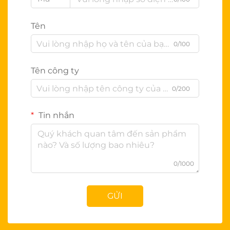
Tên
0/100
Tên công ty
0/200
Tin nhắn
0/1000
GỬI