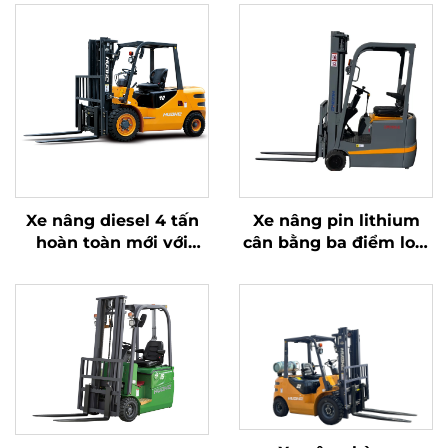
Xe nâng diesel 4 tấn
Xe nâng pin lithium
hoàn toàn mới với
cân bằng ba điểm loại
động cơ ISUZU Nhật
1,0 tấn, sản xuất tại
Bản chất lượng cao
Trung Quốc, giá cả
hợp lý