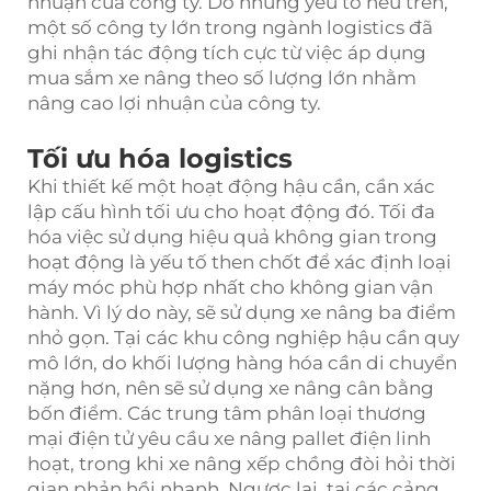
nhuận của công ty. Do những yếu tố nêu trên,
một số công ty lớn trong ngành logistics đã
ghi nhận tác động tích cực từ việc áp dụng
mua sắm xe nâng theo số lượng lớn nhằm
nâng cao lợi nhuận của công ty.
Tối ưu hóa logistics
Khi thiết kế một hoạt động hậu cần, cần xác
lập cấu hình tối ưu cho hoạt động đó. Tối đa
hóa việc sử dụng hiệu quả không gian trong
hoạt động là yếu tố then chốt để xác định loại
máy móc phù hợp nhất cho không gian vận
hành. Vì lý do này, sẽ sử dụng xe nâng ba điểm
nhỏ gọn. Tại các khu công nghiệp hậu cần quy
mô lớn, do khối lượng hàng hóa cần di chuyển
nặng hơn, nên sẽ sử dụng xe nâng cân bằng
bốn điểm. Các trung tâm phân loại thương
mại điện tử yêu cầu xe nâng pallet điện linh
hoạt, trong khi xe nâng xếp chồng đòi hỏi thời
gian phản hồi nhanh. Ngược lại, tại các cảng