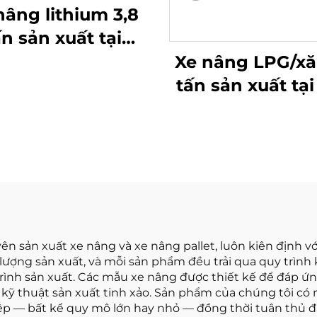
nâng lithium 3,8
ấn sản xuất tại
ung Quốc, hiệu
Xe nâng LPG/xă
 vượt trội và giá
tấn sản xuất tạ
ả phải chăng
máy Trung Quốc
giá cạnh tra
 sản xuất xe nâng và xe nâng pallet, luôn kiên định 
 lượng sản xuất, và mỗi sản phẩm đều trải qua quy trì
rình sản xuất. Các mẫu xe nâng được thiết kế để đáp ứ
à kỹ thuật sản xuất tinh xảo. Sản phẩm của chúng tôi có
 — bất kể quy mô lớn hay nhỏ — đồng thời tuân thủ đầ