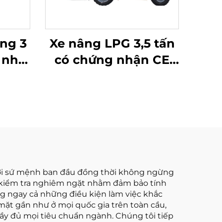
ng 3
Xe nâng LPG 3,5 tấn
i nhà
có chứng nhận CE
 với
của Hoa Hà (Trung
nh
Quốc) và bán trực
tiếp từ nhà máy
với sứ mệnh ban đầu đồng thời không ngừng
nh kiểm tra nghiêm ngặt nhằm đảm bảo tính
ng ngay cả những điều kiện làm việc khắc
 mặt gần như ở mọi quốc gia trên toàn cầu,
y đủ mọi tiêu chuẩn ngành. Chúng tôi tiếp