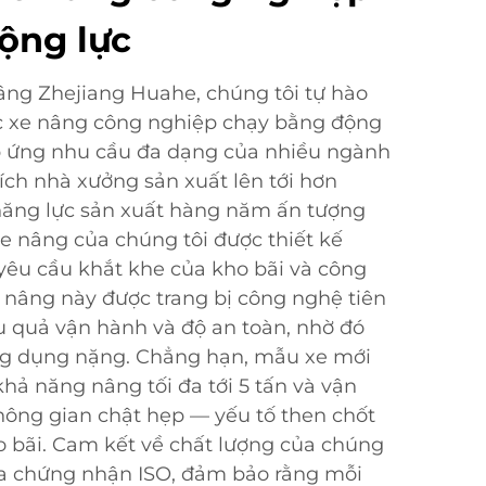
ộng lực
âng Zhejiang Huahe, chúng tôi tự hào
 xe nâng công nghiệp chạy bằng động
áp ứng nhu cầu đa dạng của nhiều ngành
tích nhà xưởng sản xuất lên tới hơn
ăng lực sản xuất hàng năm ấn tượng
xe nâng của chúng tôi được thiết kế
u cầu khắt khe của kho bãi và công
e nâng này được trang bị công nghệ tiên
u quả vận hành và độ an toàn, nhờ đó
ng dụng nặng. Chẳng hạn, mẫu xe mới
khả năng nâng tối đa tới 5 tấn và vận
hông gian chật hẹp — yếu tố then chốt
o bãi. Cam kết về chất lượng của chúng
qua chứng nhận ISO, đảm bảo rằng mỗi