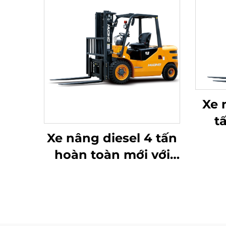
Xe 
t
Tr
Xe nâng diesel 4 tấn
suất
hoàn toàn mới với
c
động cơ ISUZU Nhật
Bản chất lượng cao