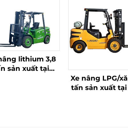
nâng lithium 3,8
ấn sản xuất tại
ung Quốc, hiệu
Xe nâng LPG/xă
 vượt trội và giá
tấn sản xuất tạ
ả phải chăng
máy Trung Quốc
giá cạnh tra