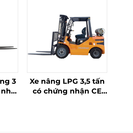
ng 3
Xe nâng LPG 3,5 tấn
i nhà
có chứng nhận CE
 với
của Hoa Hà (Trung
nh
Quốc) và bán trực
tiếp từ nhà máy