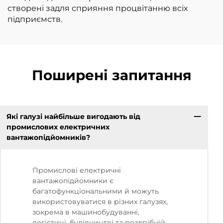
створені задля сприяння процвітанню всіх
підприємств.
Поширені запитання
Які галузі найбільше вигодають від
промислових електричних
вантажопідйомників?
Промислові електричні
вантажопідйомники є
багатофункціональними й можуть
використовуватися в різних галузях,
зокрема в машинобудуванні,
логістиці, будівництві та роздрібній