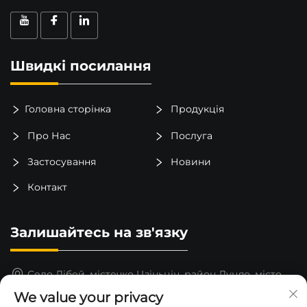
Швидкі посилання
Головна сторінка
Продукція
Про Нас
Послуга
Застосування
Новини
Контакт
Залишайтесь на зв'язку
Село Лібей, містечко Цзіньцін, район Луцяо, місто
Тайчжоу, провінція Чжэцзян, Китай
We value your privacy