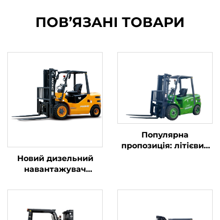
ПОВ’ЯЗАНІ ТОВАРИ
Популярна
пропозиція: літієвий
навантажувач
Новий дизельний
вантажопідйомністю
навантажувач
3,8 тонни,
вантажопідйомністю
вироблений у Китаї,
4 тонни з
відмінна
високоякісним
продуктивність та
японським двигуном