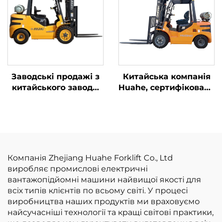
доступна ціна
ISUZU
Заводські продажі з
Китайська компанія
китайського заводу:
Huahe, сертифікована
вилкоподібні
за стандартом CE:
навантажувачі на
прямі заводські
зрідженому
продажі
нафтовому газі/
вилкоподібних
бензині
навантажувачів на
вантажопідйомністю
зрідженому
Компанія Zhejiang Huahe Forklift Co., Ltd
3 т за конкурентною
нафтовому газі
виробляє промислові електричні
ціною
вантажопідйомністю
вантажопідйомні машини найвищої якості для
3,5 т
всіх типів клієнтів по всьому світі. У процесі
виробництва наших продуктів ми враховуємо
найсучасніші технології та кращі світові практики,