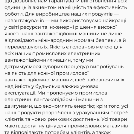
що дозволяє нам гарантувати виготовлення всіх
одиниць із акцентом на міцність та ефективність
роботи. Для виробництва наших продуктів —
навантажувачів — ми використовуємо найкращі
у світі ресурси та інженерні рішення високої
якості; наші вантажопідйомні машини не лише
відповідають міжнародним нормам безпеки, а й
перевершують їх. Якість є головною метою для
всіх наших промислових електричних
вантажопідйомних машин, тому ми
дотримуємося суворих процедур випробувань
на якість для кожної промислової
вантажопідйомної машини, щоб забезпечити їх
надійність у будь-яких важких умовах
експлуатації. Ми пропонуємо промислові
електричні вантажопідйомні машини з
двигунами, що економлять енергію; крім того, усі
наші продукти розроблені з урахуванням потреб
клієнтів та нових ринкових досягнень. Усі товари
мають доступну ціну для промислових магазинів
та відповідають потребам клієнтів, а також