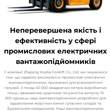
Неперевершена якість і
ефективність у сфері
промислових електричних
вантажопідйомників
У компанії Zhejiang Huahe Forklift Co., Ltd. ми пишаємося
тим, що надаємо високоякісні промислові електричні
вантажопідйомники, призначені для різноманітних
галузей. З понад 40 000 квадратних метрів виробничих
площ і вражаючою щорічною потужністю випуску 10
000 одиниць наші вантажопідйомники розроблені для
задоволення жорстких вимог сучасних складів та
будівельних майданчиків. Наші вантажопідйомники