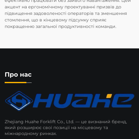
ефективно працювати без зайвого навантаження. Цей
акцент на ергономічному проектуванні призвів до
підвищення задоволеності операторів та зменшення
стомлення, що в кінцевому підсумку сприяє
покращенню загальної продуктивності команди.
Про нас
Zhejiang Huahe Forklift Co., Ltd. — це визнаний бренд,
який розширює свої позиції на місцевому та
міжнародному ринках.