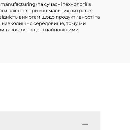
nufacturing) та сучасні технології в
нафтовому газі
ги клієнтів при мінімальних витратах
вантажопідйомністю
ідність вимогам щодо продуктивності та
ве навколишнє середовище, тому ми
3,5 т
ики також оснащені найновішими