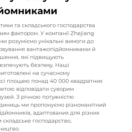
дйомниками
стики та складського господарства
вим фактором. У компанії Zhejiang
d ми розуміємо унікальні вимоги до
говування вантажопідйомниками й
шення, які підвищують
безпечують безпеку. Наші
иготовлені на сучасному
сі площею понад 40 000 квадратних
 метою відповідати суворим
лузей. З річною потужністю
одиниць ми пропонуємо різноманітний
дйомників, адаптованих для різних
 складське господарство,
ництво.