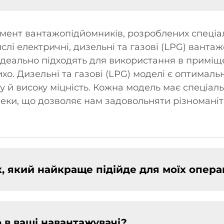
ент вантажопідйомників, розроблених спеціал
слі електричні, дизельні та газові (LPG) вант
деально підходять для використання в приміще
хо. Дизельні та газові (LPG) моделі є оптимал
у й високу міцність. Кожна модель має спеціаль
ки, що дозволяє нам задовольняти різноманітні
 який найкраще підійде для моїх опера
 в ваші навантажувачі?