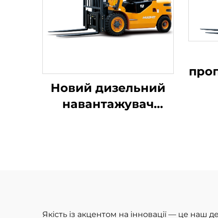
проп
н
Новий дизельний
ван
навантажувач
вантажопідйомністю
виро
4 тонни з
високоякісним
про
японським
д
двигуном ISUZU
Якість із акцентом на інновації — це наш де