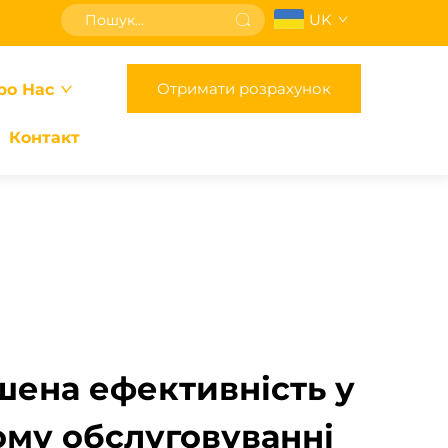
UK
Отримати розрахунок
ро Нас
Контакт
ена ефективність у
ому обслуговуванні