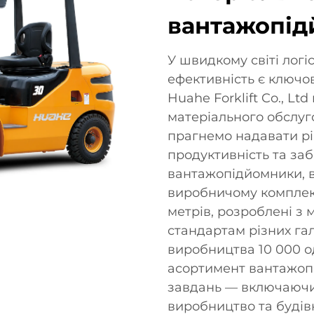
вантажопі
У швидкому світі логі
ефективність є ключо
Huahe Forklift Co., Lt
матеріального обслу
прагнемо надавати рі
продуктивність та за
вантажопідйомники, в
виробничому комплек
метрів, розроблені з
стандартам різних га
виробництва 10 000 
асортимент вантажопі
завдань — включаючи
виробництво та будів