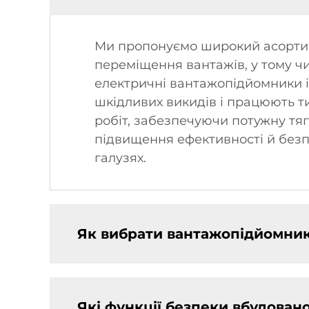
Ми пропонуємо широкий асортим
переміщення вантажів, у тому чи
електричні вантажопідйомники і
шкідливих викидів і працюють ти
робіт, забезпечуючи потужну тяг
підвищення ефективності й безпе
галузях.
Як вибрати вантажопідйомник,
Які функції безпеки вбудовано