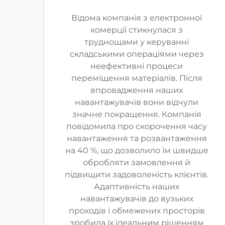
Відома компанія з електронної
комерції стикнулася з
труднощами у керуванні
складськими операціями через
неефективні процеси
переміщення матеріалів. Після
впровадження наших
навантажувачів вони відчули
значне покращення. Компанія
повідомила про скорочення часу
навантаження та розвантаження
на 40 %, що дозволило їм швидше
обробляти замовлення й
підвищити задоволеність клієнтів.
Адаптивність наших
навантажувачів до вузьких
проходів і обмежених просторів
зробила їх ідеальним рішенням