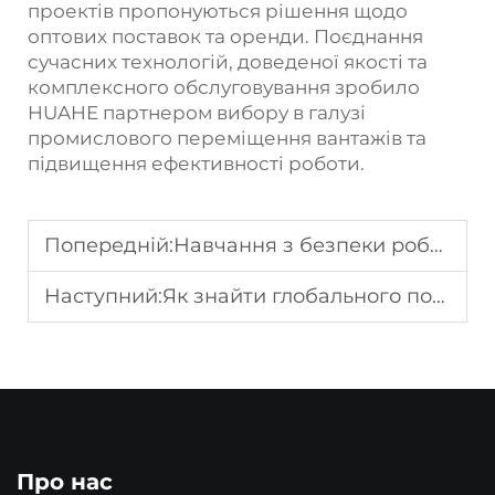
проектів пропонуються рішення щодо
оптових поставок та оренди. Поєднання
сучасних технологій, доведеної якості та
комплексного обслуговування зробило
HUAHE партнером вибору в галузі
промислового переміщення вантажів та
підвищення ефективності роботи.
Попередній:
Навчання з безпеки роботи навантажувачами для операторів заводу
Наступний:
Як знайти глобального постачальника вантажопідйомників?
Про нас