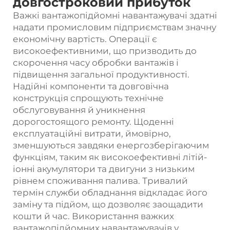
довгостроковий прибуток
Важкі вантажопідйомні навантажувачі здатні
надати промисловим підприємствам значну
економічну вартість. Операції є
високоефективними, що призводить до
скорочення часу обробки вантажів і
підвищення загальної продуктивності.
Надійні компоненти та довговічна
конструкція спрощують технічне
обслуговування й уникнення
дорогостоящого ремонту. Щоденні
експлуатаційні витрати, ймовірно,
зменшуються завдяки енергозберігаючим
функціям, таким як високоефективні літій-
іонні акумулятори та двигуни з низьким
рівнем споживання палива. Тривалий
термін служби обладнання відкладає його
заміну та підйом, що дозволяє заощадити
кошти й час. Використання важких
вантажопідйомних навантажувачів у