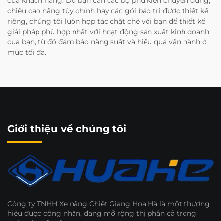
của khách hàng. Dù bạn cần các bộ phụ kiện chuyên dụng,
chiều cao nâng tùy chỉnh hay các gói bảo trì được thiết kế
riêng, chúng tôi luôn hợp tác chặt chẽ với bạn để thiết kế
giải pháp phù hợp nhất với hoạt động sản xuất kinh doanh
của bạn, từ đó đảm bảo năng suất và hiệu quả vận hành ở
mức tối đa.
Giới thiệu về chúng tôi
Công ty TNHH Xe nâng Chiết Giang Hoa Hà là một thương
hiệu được công nhận, đang mở rộng thị phần cả trong