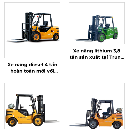
Xe nâng lithium 3,8
tấn sản xuất tại Trung
Quốc, hiệu suất vượt
Xe nâng diesel 4 tấn
trội và giá cả phải
hoàn toàn mới với
chăng
động cơ ISUZU Nhật
Bản chất lượng cao