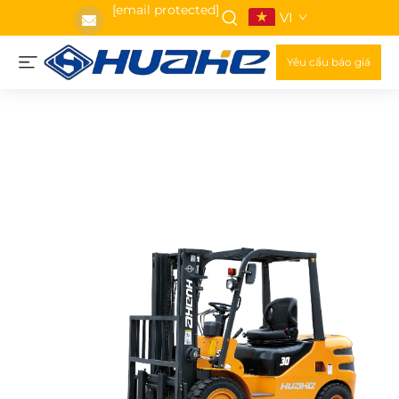
[email protected]
VI
Yêu cầu báo giá