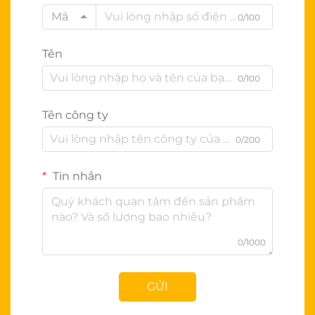
Mã
0/100
Tên
0/100
Tên công ty
0/200
Tin nhắn
0/1000
GỬI