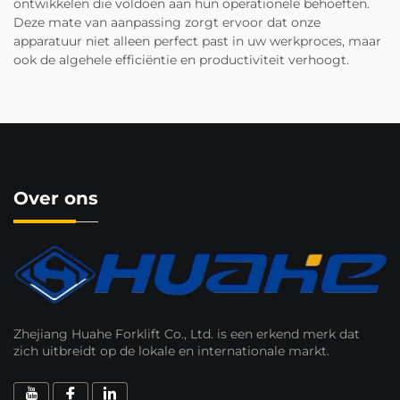
ontwikkelen die voldoen aan hun operationele behoeften.
Deze mate van aanpassing zorgt ervoor dat onze
apparatuur niet alleen perfect past in uw werkproces, maar
ook de algehele efficiëntie en productiviteit verhoogt.
Over ons
Zhejiang Huahe Forklift Co., Ltd. is een erkend merk dat
zich uitbreidt op de lokale en internationale markt.