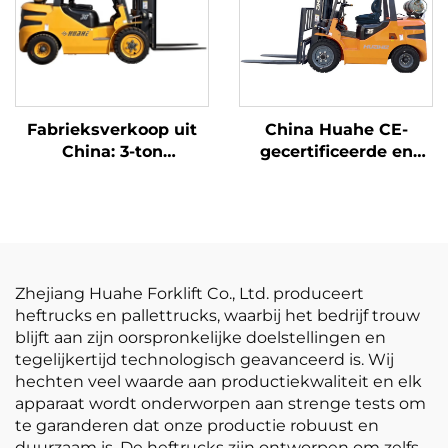
Fabrieksverkoop uit
China Huahe CE-
China: 3-ton
gecertificeerde en
LPG-/benzineheftruck
directe
tegen concurrerende
fabrieksverkoop van
prijs
3,5-ton LPG-heftrucks
Zhejiang Huahe Forklift Co., Ltd. produceert
heftrucks en pallettrucks, waarbij het bedrijf trouw
blijft aan zijn oorspronkelijke doelstellingen en
tegelijkertijd technologisch geavanceerd is. Wij
hechten veel waarde aan productiekwaliteit en elk
apparaat wordt onderworpen aan strenge tests om
te garanderen dat onze productie robuust en
duurzaam is. De heftrucks zijn ontworpen om zelfs