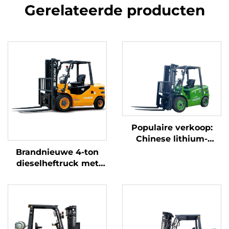
Gerelateerde producten
Populaire verkoop:
Chinese lithium-
heftruck met een
Brandnieuwe 4-ton
capaciteit van 3,8 ton,
dieselheftruck met
uitstekende prestaties
hoogwaardige
en betaalbare prijs
Japanse ISUZU-motor