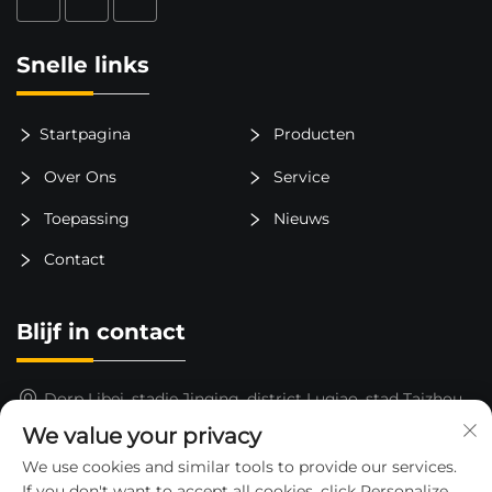
Snelle links
Startpagina
Producten
Over Ons
Service
Toepassing
Nieuws
Contact
Blijf in contact
Dorp Libei, stadje Jinqing, district Luqiao, stad Taizhou,
provincie Zhejiang, China
We value your privacy
15325652000
We use cookies and similar tools to provide our services.
If you don't want to accept all cookies, click Personalize