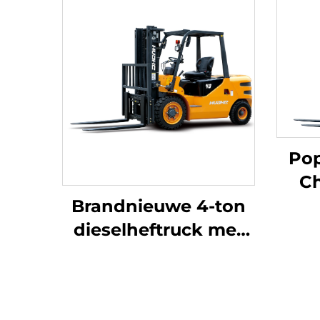
Pop
Ch
he
Brandnieuwe 4-ton
ca
dieselheftruck met
to
hoogwaardige
Japanse ISUZU-
b
motor