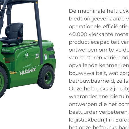
De machinale heftruck 
biedt ongeëvenaarde v
operationele efficiënti
40.000 vierkante meter
productiecapaciteit va
ontworpen om te voldo
van sectoren variërend
opvallende kenmerken 
bouwkwaliteit, wat zor
betrouwbaarheid, zelf
Onze heftrucks zijn ui
waaronder energiezui
ontwerpen die het comf
bestuurder verbetere
logistiekbedrijf in Eur
het onze heftrucks had 