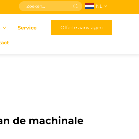
NL
Offerte aanvragen
s
Service
tact
an de machinale