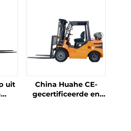
 uit
China Huahe CE-
n
gecertificeerde en
truck
directe
rende
fabrieksverkoop van
3,5-ton LPG-