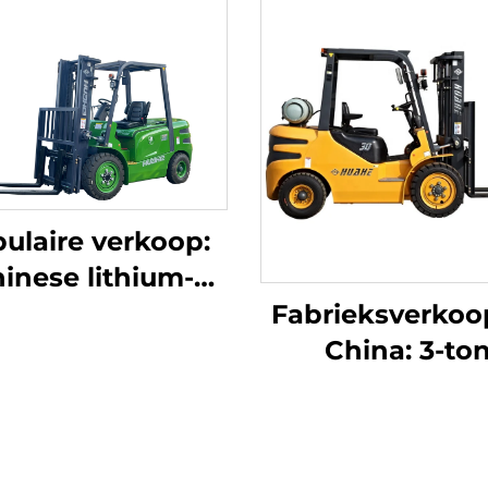
ulaire verkoop:
inese lithium-
ftruck met een
Fabrieksverkoop
paciteit van 3,8
China: 3-to
n, uitstekende
LPG-/benzinehef
prestaties en
tegen concurre
etaalbare prijs
prijs