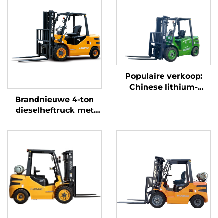
Populaire verkoop:
Chinese lithium-
heftruck met een
Brandnieuwe 4-ton
capaciteit van 3,8 ton,
dieselheftruck met
uitstekende prestaties
hoogwaardige
en betaalbare prijs
Japanse ISUZU-motor