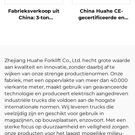
Fabrieksverkoop uit
China Huahe CE-
China: 3-ton
gecertificeerde en
LPG-/benzineheftruck
directe
tegen concurrerende
fabrieksverkoop van
prijs
3,5-ton LPG-heftrucks
Zhejiang Huahe Forklift Co., Ltd. hecht grote waarde
aan kwaliteit en innovatie, zonder daarbij af te
wijken van onze strenge productienormen. Onze
fabriek, met een oppervlakte van meer dan 40.000
vierkante meter, maakt gebruik van geavanceerde
technologie en produceert elektrisch aangedreven
industriële trucks die voldoen aan de hoogste
internationale normen. Wij leveren trucks die
veelzijdig zijn en geschikt voor gebruik in
magazijnen, op bouwplaatsen, enzovoort. Met een
sterke focus op duurzaamheid en veiligheid zorgen
onze producten voor het laagst mogelijke milieu-