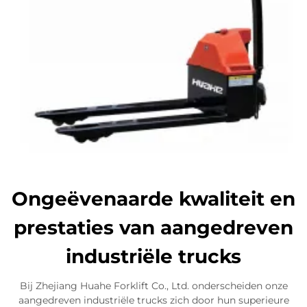
Ongeëvenaarde kwaliteit en
prestaties van aangedreven
industriële trucks
Bij Zhejiang Huahe Forklift Co., Ltd. onderscheiden onze
aangedreven industriële trucks zich door hun superieure