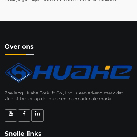
Over ons
Zhejiang Huahe Forklift Co., Ltd. is een erkend merk dat
zich uitbreidt op de lokale en internationale markt.
Snelle links