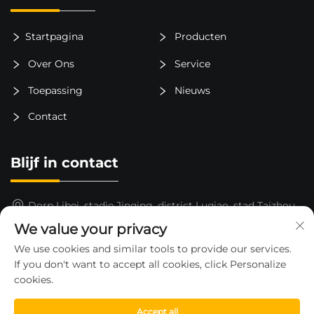
Startpagina
Producten
Over Ons
Service
Toepassing
Nieuws
Contact
Blijf in contact
Dorp Libei, stadje Jinqing, district Luqiao, stad Taizhou,
provincie Zhejiang, China
We value your privacy
15325652000
We use cookies and similar tools to provide our services.
If you don't want to accept all cookies, click Personalize
[email protected]
cookies.
Accept all