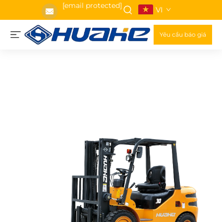
[email protected]
VI
Yêu cầu báo giá