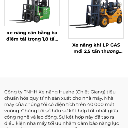
xe nâng cân bằng ba
điểm tải trọng 1,8 tấn
Xe nâng khí LP GAS
năm 2026 với giá rẻ
mới 2,5 tấn thương
nhất
hiệu mới, bán trực tiếp
từ nhà máy, trang bị
động cơ NISSAN K21
Công ty TNHH Xe nâng Huahe (Chiết Giang) tiêu
chuẩn hóa quy trình sản xuất cho nhà máy. Nhà
máy của chúng tôi có diện tích trên 40.000 mét
vuông. Chúng tôi sở hữu sự kết hợp tốt nhất giữa
công nghệ và lao động. Sự kết hợp này đã tạo ra
điều kiện nhà máy tối ưu nhằm đảm bảo năng lực