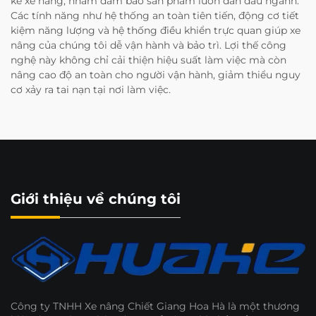
kế xe nâng, nhằm đảm bảo sản phẩm luôn dẫn đầu ngành.
Các tính năng như hệ thống an toàn tiên tiến, động cơ tiết
kiệm năng lượng và hệ thống điều khiển trực quan giúp xe
nâng của chúng tôi dễ vận hành và bảo trì. Lợi thế công
nghệ này không chỉ cải thiện hiệu suất làm việc mà còn
nâng cao độ an toàn cho người vận hành, giảm thiểu nguy
cơ xảy ra tai nạn tại nơi làm việc.
Giới thiệu về chúng tôi
Công ty TNHH Xe nâng Chiết Giang Hoa Hà là một thương