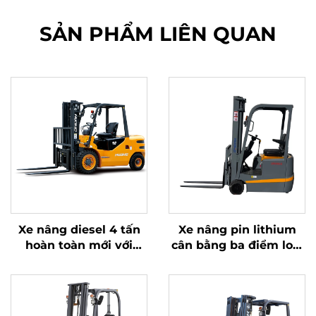
SẢN PHẨM LIÊN QUAN
Xe nâng diesel 4 tấn
Xe nâng pin lithium
hoàn toàn mới với
cân bằng ba điểm loại
động cơ ISUZU Nhật
1,0 tấn, sản xuất tại
Bản chất lượng cao
Trung Quốc, giá cả
hợp lý