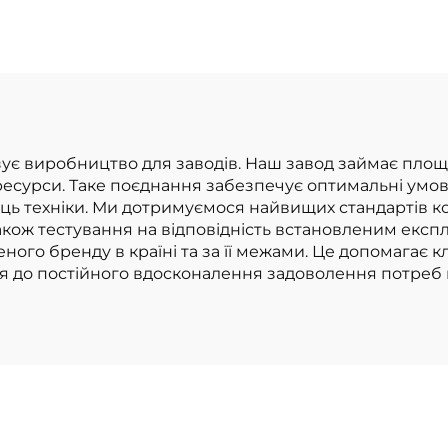
гою 1,0 тонни,
1,8 тонни з
облена в Китаї,
найнижчою ці
розумною ціною
артизує виробництво для заводів. Наш завод займає пл
 ресурси. Таке поєднання забезпечує оптимальні умо
иць техніки. Ми дотримуємося найвищих стандартів 
також тестування на відповідність встановленим експ
ного бренду в країні та за її межами. Це допомагає 
я до постійного вдосконалення задоволення потреб н