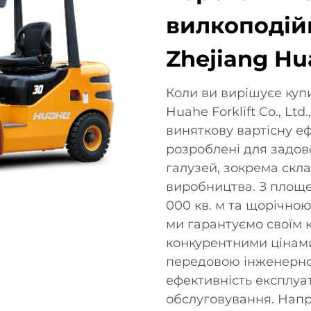
вилкоподій
Zhejiang Hua
Коли ви вирішуєе купи
Huahe Forklift Co., Ltd.
виняткову вартісну е
розроблені для задов
галузей, зокрема скла
виробництва. З площ
000 кв. м та щорічно
ми гарантуємо своїм 
конкурентними цінам
передовою інженерно
ефективність експлуат
обслуговування. Напр