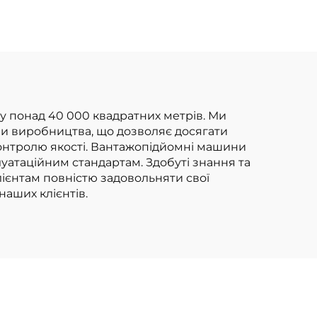
вилкоподібних
а
навантажувачів на
ною
зрідженому
нафтовому газі
вантажопідйомністю
2,5 т із двигуном
ощу понад 40 000 квадратних метрів. Ми
ви виробництва, що дозволяє досягати
NISSAN K21
контролю якості. Вантажопідйомні машини
луатаційним стандартам. Здобуті знання та
клієнтам повністю задовольняти свої
аших клієнтів.