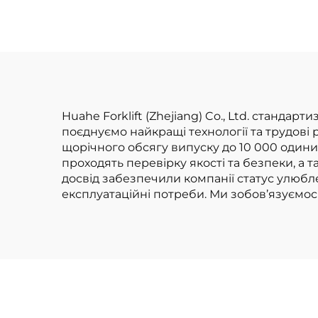
4 тонни з
ва
високоякісним
вир
японським
за 
двигуном ISUZU
Huahe Forklift (Zhejiang) Co., Ltd. станд
поєднуємо найкращі технології та трудові
щорічного обсягу випуску до 10 000 один
проходять перевірку якості та безпеки, а 
досвід забезпечили компанії статус улюбле
експлуатаційні потреби. Ми зобов’язуємос