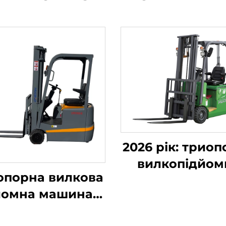
2026 рік: трио
вилкопідйом
опорна вилкова
машина з
йомна машина з
противаго
ієвою батареєю
вантажопідйом