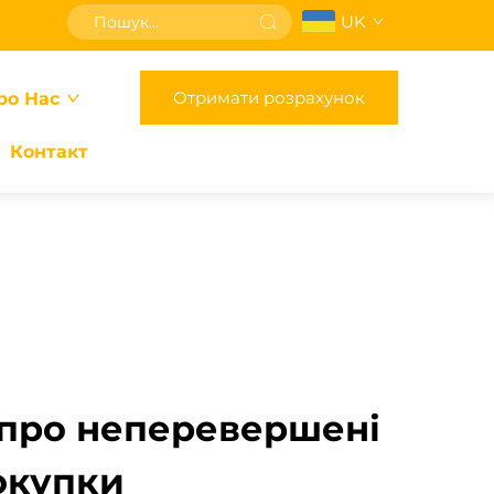
UK
Отримати розрахунок
ро Нас
Контакт
 про неперевершені
окупки