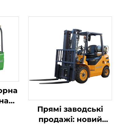
порна
на
Прямі заводські
продажі: новий
ю
бренд
ністю