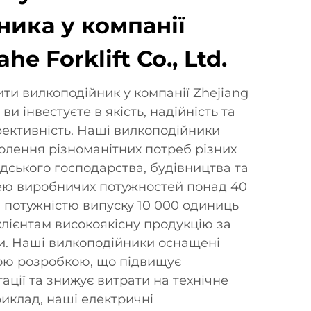
ника у компанії
he Forklift Co., Ltd.
ти вилкоподійник у компанії Zhejiang
, ви інвестуєте в якість, надійність та
фективність. Наші вилкоподійники
олення різноманітних потреб різних
дського господарства, будівництва та
ею виробничих потужностей понад 40
ю потужністю випуску 10 000 одиниць
клієнтам високоякісну продукцію за
и. Наші вилкоподійники оснащені
ю розробкою, що підвищує
ації та знижує витрати на технічне
иклад, наші електричні