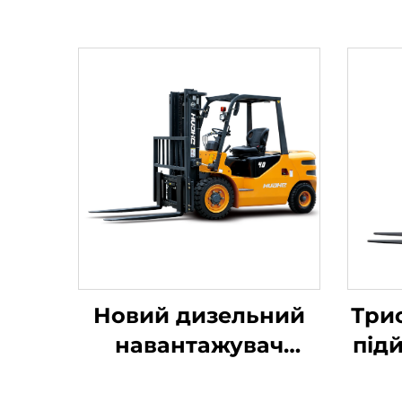
Новий дизельний
Три
навантажувач
під
вантажопідйомністю
літ