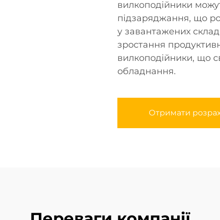
вилкоподійники можут
підзаряджання, що ро
у завантажених склад
зростання продуктивн
вилкоподійники, що с
обладнання.
Отримати розра
Переваги компанії