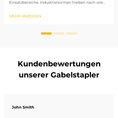
Einsatzbereiche. Industrienormen treiben nach wie
vor globale Veränderungen in der
Materialflussbranche voran. Lithium-Batterie-
MEHR ANZEIGEN
Gabelstapler laden schnell und emittieren keinerlei
Schadstoffe, wodurch sie sich ideal für geschlossene,
überdachte Lagerhallen eignen...
Kundenbewertungen
unserer Gabelstapler
John Smith