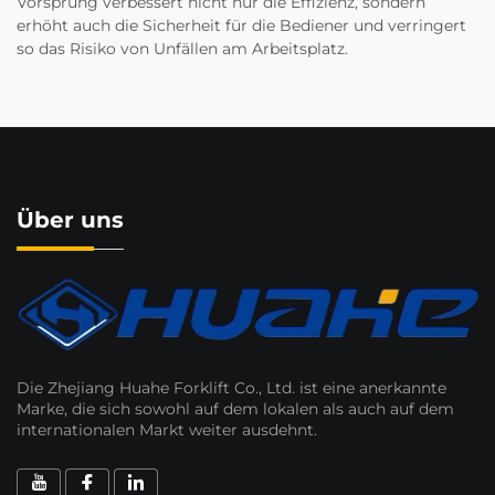
Vorsprung verbessert nicht nur die Effizienz, sondern
erhöht auch die Sicherheit für die Bediener und verringert
so das Risiko von Unfällen am Arbeitsplatz.
Über uns
Die Zhejiang Huahe Forklift Co., Ltd. ist eine anerkannte
Marke, die sich sowohl auf dem lokalen als auch auf dem
internationalen Markt weiter ausdehnt.