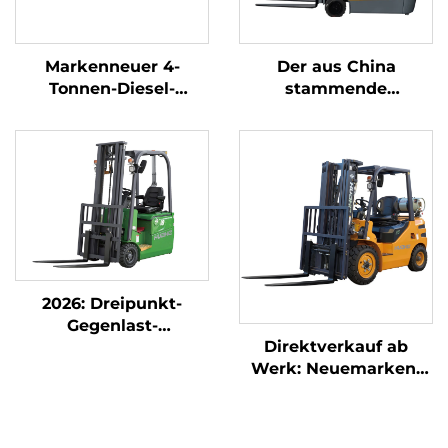
Markenneuer 4-
Der aus China
Tonnen-Diesel-
stammende
Gabelstapler mit
dreipunkt-
hochwertigem
gewichtsoptimierte
japanischem ISUZU-
Lithium-Batterie-
Motor
Gabelstapler mit 1,0
Tonne Tragfähigkeit
ist preisgünstig.
2026: Dreipunkt-
Gegenlast-
Direktverkauf ab
Gabelstapler mit 1,8-
Werk: Neuemarken-
Tonnen-Tragkraft zum
2,5-Tonnen-LPG-
günstigsten Preis
Gabelstapler mit
NISSAN-K21-Motor