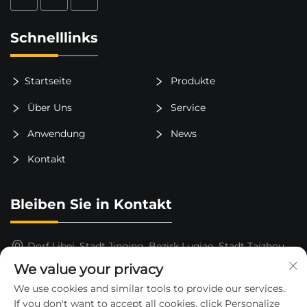
Schnelllinks
Startseite
Produkte
Über Uns
Service
Anwendung
News
Kontakt
Bleiben Sie in Kontakt
Dorf Libei, Stadt Jinqing, Bezirk Luqiao, Stadt Taizhou,
Provinz Zhejiang, China
We value your privacy
15325652000
We use cookies and similar tools to provide our services.
If you don't want to accept all cookies, click Personalize