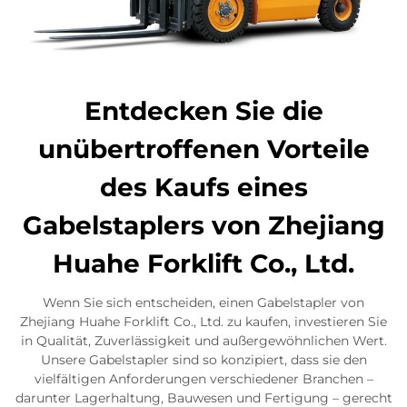
Entdecken Sie die
unübertroffenen Vorteile
des Kaufs eines
Gabelstaplers von Zhejiang
Huahe Forklift Co., Ltd.
Wenn Sie sich entscheiden, einen Gabelstapler von
Zhejiang Huahe Forklift Co., Ltd. zu kaufen, investieren Sie
in Qualität, Zuverlässigkeit und außergewöhnlichen Wert.
Unsere Gabelstapler sind so konzipiert, dass sie den
vielfältigen Anforderungen verschiedener Branchen –
darunter Lagerhaltung, Bauwesen und Fertigung – gerecht