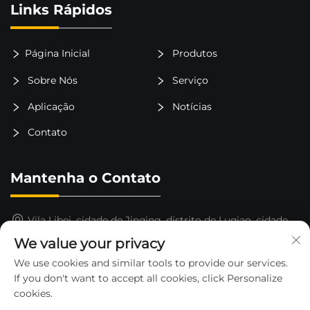
Links Rápidos
Página Inicial
Produtos
Sobre Nós
Serviço
Aplicação
Notícias
Contato
Mantenha o Contato
Vila Libei, cidade de Jinqing, distrito de Luqiao, cidade
de Taizhou, província de Zhejiang, China
We value your privacy
15325652000
We use cookies and similar tools to provide our services.
If you don't want to accept all cookies, click Personalize
[email protected]
cookies.