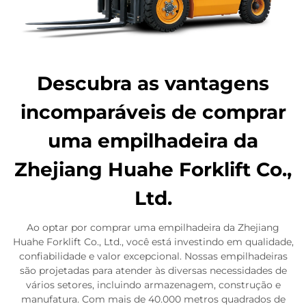
Descubra as vantagens
incomparáveis de comprar
uma empilhadeira da
Zhejiang Huahe Forklift Co.,
Ltd.
Ao optar por comprar uma empilhadeira da Zhejiang
Huahe Forklift Co., Ltd., você está investindo em qualidade,
confiabilidade e valor excepcional. Nossas empilhadeiras
são projetadas para atender às diversas necessidades de
vários setores, incluindo armazenagem, construção e
manufatura. Com mais de 40.000 metros quadrados de