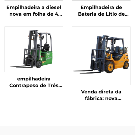
Empilhadeira a diesel
Empilhadeira de
nova em folha de 4
Bateria de Lítio de
toneladas com motor
Três Pontos de
japonês ISUZU de alta
Equilíbrio, com
qualidade
Capacidade de 1,0
Tonelada, Fabricada na
China, com Preço
Justo
empilhadeira
Contrapeso de Três
Venda direta da
Pivôs de 1,8 Tonelada
fábrica: nova
— Modelo 2026 com o
empilhadeira a GLP de
Menor Preço
2,5 toneladas da
marca nova, com
motor NISSAN K21