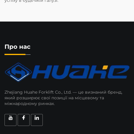
успіху в будь-якій галузі.
Про нас
Zhejiang Huahe Forklift Co., Ltd. — це визнаний бренд,
який розширює свої позиції на місцевому та
міжнародному ринках.