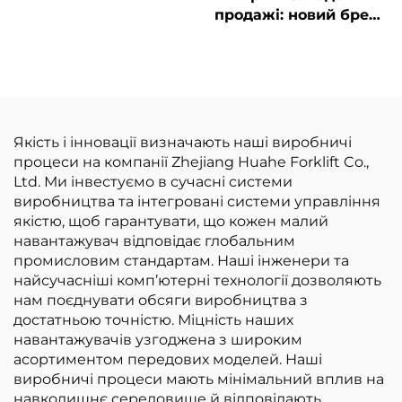
продажі: новий бренд
вантажопідйомністю
вилкоподібних
1,8 тонни за
навантажувачів на
найнижчою ціною
зрідженому
нафтовому газі
вантажопідйомністю
2,5 т із двигуном
Якість і інновації визначають наші виробничі
NISSAN K21
процеси на компанії Zhejiang Huahe Forklift Co.,
Ltd. Ми інвестуємо в сучасні системи
виробництва та інтегровані системи управління
якістю, щоб гарантувати, що кожен малий
навантажувач відповідає глобальним
промисловим стандартам. Наші інженери та
найсучасніші комп’ютерні технології дозволяють
нам поєднувати обсяги виробництва з
достатньою точністю. Міцність наших
навантажувачів узгоджена з широким
асортиментом передових моделей. Наші
виробничі процеси мають мінімальний вплив на
навколишнє середовище й відповідають