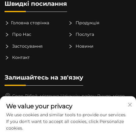
Швидкі посилання
Головна сторінка
Продукція
Про Нас
Послуга
Застосування
Новини
Контакт
Залишайтесь на зв'язку
Село Лібей, містечко Цзіньцін, район Луцяо, місто
Тайчжоу, провінція Чжэцзян, Китай
We value your privacy
15325652000
We use cookies and similar tools to provide our services.
If you don't want to accept all cookies, click Personalize
[email protected]
cookies.