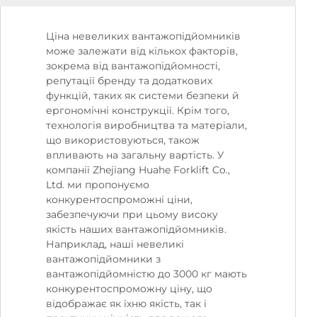
Ціна невеликих вантажопідйомників
може залежати від кількох факторів,
зокрема від вантажопідйомності,
репутації бренду та додаткових
функцій, таких як системи безпеки й
ергономічні конструкції. Крім того,
технологія виробництва та матеріали,
що використовуються, також
впливають на загальну вартість. У
компанії Zhejiang Huahe Forklift Co.,
Ltd. ми пропонуємо
конкурентоспроможні ціни,
забезпечуючи при цьому високу
якість наших вантажопідйомників.
Наприклад, наші невеликі
вантажопідйомники з
вантажопідйомністю до 3000 кг мають
конкурентоспроможну ціну, що
відображає як їхню якість, так і