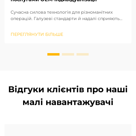
Сучасна силова технологія для різноманітних
операцій. Галузеві стандарти й надалі сприяють
глобальним змінам у галузі обладнання для
переміщення вантажів. Навантажувачі з літій-
ПЕРЕГЛЯНУТИ БІЛЬШЕ
іонними акумуляторами швидко заряджаються та
не виділяють шкідливих викидів, що робить їх
ідеальними для закритих внутрішніх складських
приміщень...
Відгуки клієнтів про наші
малі навантажувачі