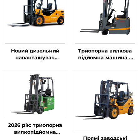
Новий дизельний
Триопорна вилкова
навантажувач
підйомна машина з
вантажопідйомністю
літієвою батареєю
4 тонни з
вагою 1,0 тонни,
високоякісним
вироблена в Китаї, за
японським двигуном
розумною ціною
ISUZU
2026 рік: триопорна
вилкопідйомна
Прямі заводські
машина з противагою