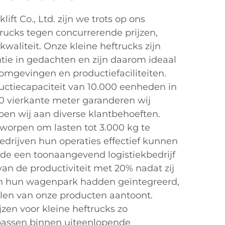
ift Co., Ltd. zijn we trots op ons
rucks tegen concurrerende prijzen,
kwaliteit. Onze kleine heftrucks zijn
tie in gedachten en zijn daarom ideaal
lomgevingen en productiefaciliteiten.
ductiecapaciteit van 10.000 eenheden in
0 vierkante meter garanderen wij
doen wij aan diverse klantbehoeften.
tworpen om lasten tot 3.000 kg te
drijven hun operaties effectief kunnen
de een toonaangevend logistiekbedrijf
van de productiviteit met 20% nadat zij
 in hun wagenpark hadden geïntegreerd,
len van onze producten aantoont.
jzen voor kleine heftrucks zo
 passen binnen uiteenlopende