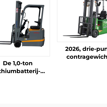
2026, drie-pu
contragewich
De 1,0-ton
heftruck van 1,
ithiumbatterij-
tegen de laag
puntsbalansheftruck
prijs
 lithiumbatterij,
aardigd in China,
redelijk geprijsd