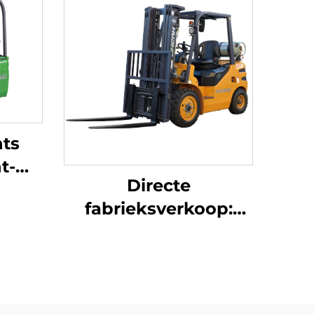
nts
t-
Directe
8 ton
fabrieksverkoop:
ste
gloednieuwe 2,5-ton
LP-gasheftruck van
een nieuw merk, met
NISSAN K21-motor