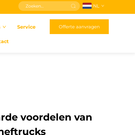
NL
Offerte aanvragen
s
Service
tact
rde voordelen van
heftrucks