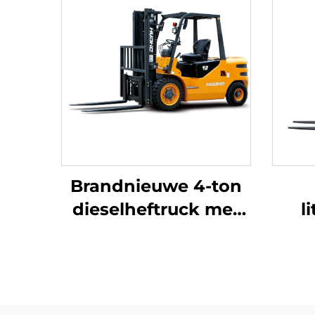
Brandnieuwe 4-ton
dieselheftruck met
l
hoogwaardige
drie
Japanse ISUZU-
met
motor
verv
is 